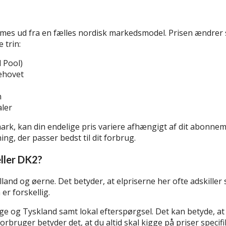
emmes ud fra en fælles nordisk markedsmodel. Prisen ændrer 
 trin:
 Pool)
ehovet
n
aler
mark, kan din endelige pris variere afhængigt af dit abonne
ing, der passer bedst til dit forbrug.
ller DK2?
and og øerne. Det betyder, at elpriserne her ofte adskiller 
er forskellig.
erige og Tyskland samt lokal efterspørgsel. Det kan betyde, 
orbruger betyder det, at du altid skal kigge på priser specif