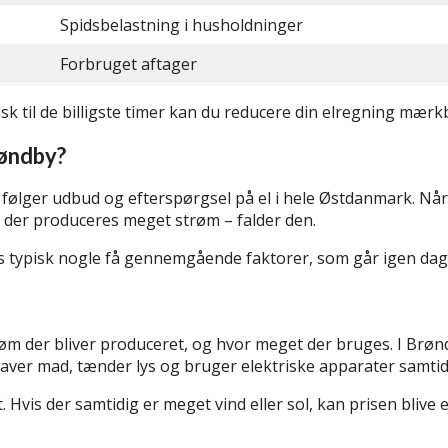
Spidsbelastning i husholdninger
Forbruget aftager
 til de billigste timer kan du reducere din elregning mærkb
røndby?
den følger udbud og efterspørgsel på el i hele Østdanmark. 
er der produceres meget strøm – falder den.
s typisk nogle få gennemgående faktorer, som går igen dag 
øm der bliver produceret, og hvor meget der bruges. I Brøn
laver mad, tænder lys og bruger elektriske apparater samtid
Hvis der samtidig er meget vind eller sol, kan prisen blive e