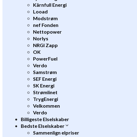
Kärnfull Energi
Looad
Modstrøm
nef Fonden
Nettopower
Norlys
NRGI Zapp
OK
PowerFuel
Verdo
Samstrøm
SEF Energi
SK Energi
Strømlinet
TrygEnergi
Velkommen
Verdo
Billigeste Elselskaber
Bedste Elselskaber
Sammenlign elpriser