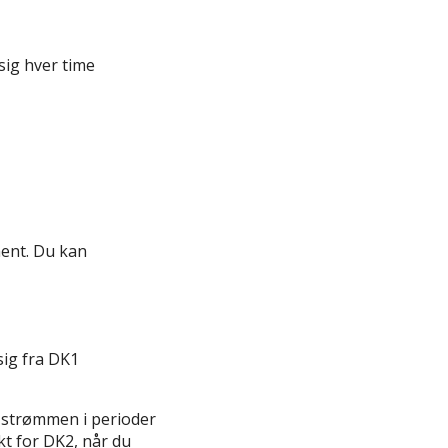
sig hver time
ment. Du kan
sig fra DK1
at strømmen i perioder
ikt for DK2, når du