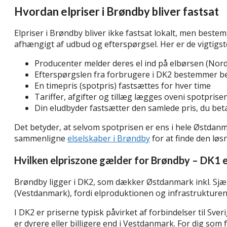
Hvordan elpriser i Brøndby bliver fastsat
Elpriser i Brøndby bliver ikke fastsat lokalt, men best
afhængigt af udbud og efterspørgsel. Her er de vigtigste
Producenter melder deres el ind på elbørsen (Nord
Efterspørgslen fra forbrugere i DK2 bestemmer b
En timepris (spotpris) fastsættes for hver time
Tariffer, afgifter og tillæg lægges oveni spotprise
Din eludbyder fastsætter den samlede pris, du bet
Det betyder, at selvom spotprisen er ens i hele Østdan
sammenligne
elselskaber i Brøndby
for at finde den løsn
Hvilken elpriszone gælder for Brøndby – DK1 e
Brøndby ligger i DK2, som dækker Østdanmark inkl. Sjæll
(Vestdanmark), fordi elproduktionen og infrastrukturen 
I DK2 er priserne typisk påvirket af forbindelser til Sv
er dyrere eller billigere end i Vestdanmark. For dig som f