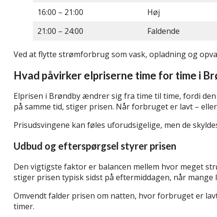
16:00 – 21:00
Høj
21:00 – 24:00
Faldende
Ved at flytte strømforbrug som vask, opladning og opvask
Hvad påvirker elpriserne time for time i B
Elprisen i Brøndby ændrer sig fra time til time, fordi 
på samme tid, stiger prisen. Når forbruget er lavt – ell
Prisudsvingene kan føles uforudsigelige, men de skylde
Udbud og efterspørgsel styrer prisen
Den vigtigste faktor er balancen mellem hvor meget str
stiger prisen typisk sidst på eftermiddagen, når mange 
Omvendt falder prisen om natten, hvor forbruget er lavt. 
timer.