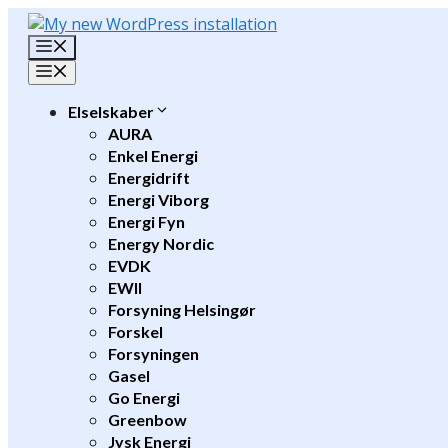
Hop
til
Menu
indhold
Menu
Elselskaber
AURA
Enkel Energi
Energidrift
Energi Viborg
Energi Fyn
Energy Nordic
EVDK
EWII
Forsyning Helsingør
Forskel
Forsyningen
Gasel
Go Energi
Greenbow
Jysk Energi