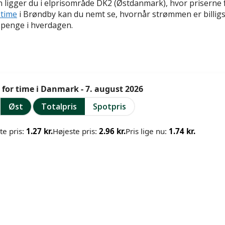
ligger du i elprisområde DK2 (Østdanmark), hvor priserne 
 time
i Brøndby kan du nemt se, hvornår strømmen er billigst
 penge i hverdagen.
e for time i Danmark - 7. august 2026
Øst
Totalpris
Spotpris
te pris:
1.27 kr.
Højeste pris:
2.96 kr.
Pris lige nu:
1.74 kr.