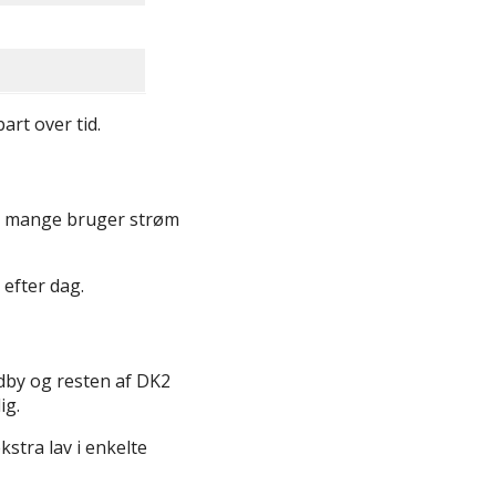
art over tid.
Når mange bruger strøm
efter dag.
dby og resten af DK2
ig.
kstra lav i enkelte