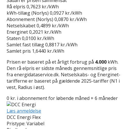
Sådan er prisen sammensat
Rå elpris
0,7623 kr./kWh
kWh-tillæg (Norlys)
0,0927 kr./kWh
Abonnement (Norlys)
0,0870 kr./kWh
Netselskabet
0,4899 kr./kWh
Energinet
0,2021 kr./kWh
Staten
0,0100 kr./kWh
Samlet fast tillæg
0,8817 kr./kWh
Samlet pris
1,6440 kr./kWh
Prisen er baseret på et årligt forbrug på
4.000
kWh.
Den rå elpris er sidste måneds gennemsnitlige pris
fra energidataservice.dk. Netselskabs- og Energinet-
tarifferne er baseret på gældende 2025-tariffer (N1 i
vest, Radius i øst).
0 kr. i abonnement for løbende måned + 6 måneder
Læs anmeldelse
DCC Energi Flex
Pristype:
Variabel