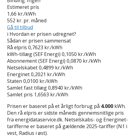
Binding:
Ingen
Estimeret pris
1,66
kr./kWh
552
kr. pr. måned
Gå til tilbud
i
Hvordan er prisen udregnet?
Sådan er prisen sammensat
Rå elpris
0,7623 kr./kWh
kWh-tillæg (SEF Energi)
0,1050 kr./kWh
Abonnement (SEF Energi)
0,0870 kr./kWh
Netselskabet
0,4899 kr./kWh
Energinet
0,2021 kr./kWh
Staten
0,0100 kr./kWh
Samlet fast tillæg
0,8940 kr./kWh
Samlet pris
1,6563 kr./kWh
Prisen er baseret på et årligt forbrug på
4.000
kWh.
Den rå elpris er sidste måneds gennemsnitlige pris
fra energidataservice.dk. Netselskabs- og Energinet-
tarifferne er baseret på gældende 2025-tariffer (N1 i
vest, Radius i øst).