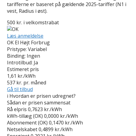
tarifferne er baseret på gældende 2025-tariffer (N1 i
vest, Radius i øst).
500 kr. i velkomstrabat
Læs anmeldelse
OK El Højt Forbrug
Pristype:
Variabel
Binding:
Ingen
Introtilbud:
Ja
Estimeret pris
1,61
kr./kWh
537
kr. pr. måned
Gå til tilbud
i
Hvordan er prisen udregnet?
Sådan er prisen sammensat
Rå elpris
0,7623 kr./kWh
kWh-tillæg (OK)
0,0000 kr./kWh
Abonnement (OK)
0,1470 kr./kWh
Netselskabet
0,4899 kr./kWh
Energinet
0,2021 kr./kWh