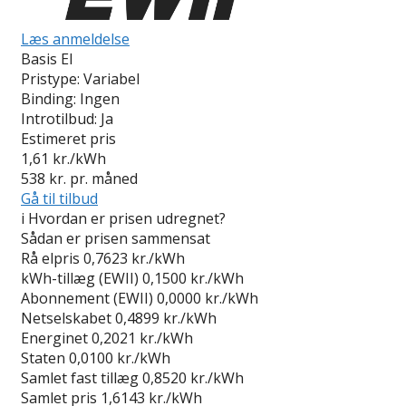
Læs anmeldelse
Basis El
Pristype:
Variabel
Binding:
Ingen
Introtilbud:
Ja
Estimeret pris
1,61
kr./kWh
538
kr. pr. måned
Gå til tilbud
i
Hvordan er prisen udregnet?
Sådan er prisen sammensat
Rå elpris
0,7623 kr./kWh
kWh-tillæg (EWII)
0,1500 kr./kWh
Abonnement (EWII)
0,0000 kr./kWh
Netselskabet
0,4899 kr./kWh
Energinet
0,2021 kr./kWh
Staten
0,0100 kr./kWh
Samlet fast tillæg
0,8520 kr./kWh
Samlet pris
1,6143 kr./kWh