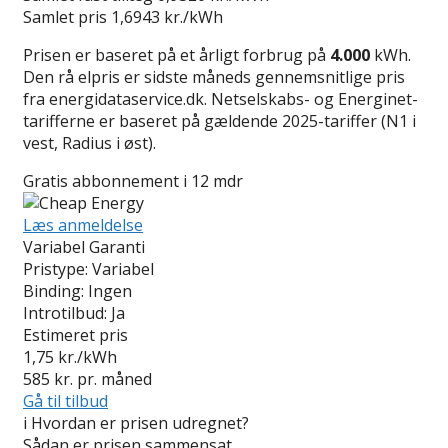
Samlet pris
1,6943 kr./kWh
Prisen er baseret på et årligt forbrug på
4.000
kWh.
Den rå elpris er sidste måneds gennemsnitlige pris
fra energidataservice.dk. Netselskabs- og Energinet-
tarifferne er baseret på gældende 2025-tariffer (N1 i
vest, Radius i øst).
Gratis abbonnement i 12 mdr
Læs anmeldelse
Variabel Garanti
Pristype:
Variabel
Binding:
Ingen
Introtilbud:
Ja
Estimeret pris
1,75
kr./kWh
585
kr. pr. måned
Gå til tilbud
i
Hvordan er prisen udregnet?
Sådan er prisen sammensat