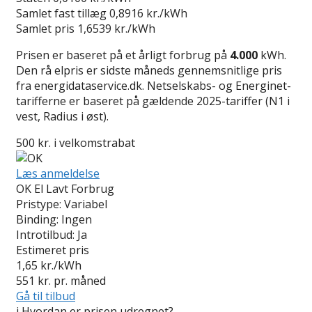
Samlet fast tillæg
0,8916 kr./kWh
Samlet pris
1,6539 kr./kWh
Prisen er baseret på et årligt forbrug på
4.000
kWh.
Den rå elpris er sidste måneds gennemsnitlige pris
fra energidataservice.dk. Netselskabs- og Energinet-
tarifferne er baseret på gældende 2025-tariffer (N1 i
vest, Radius i øst).
500 kr. i velkomstrabat
Læs anmeldelse
OK El Lavt Forbrug
Pristype:
Variabel
Binding:
Ingen
Introtilbud:
Ja
Estimeret pris
1,65
kr./kWh
551
kr. pr. måned
Gå til tilbud
i
Hvordan er prisen udregnet?