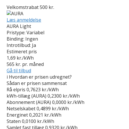
Velkomstrabat 500 kr.
Læs anmeldelse
AURA Light
Pristype:
Variabel
Binding:
Ingen
Introtilbud:
Ja
Estimeret pris
1,69
kr./kWh
565
kr. pr. måned
Gå til tilbud
i
Hvordan er prisen udregnet?
Sådan er prisen sammensat
Rå elpris
0,7623 kr./kWh
kWh-tillæg (AURA)
0,2300 kr./kWh
Abonnement (AURA)
0,0000 kr./kWh
Netselskabet
0,4899 kr./kWh
Energinet
0,2021 kr./kWh
Staten
0,0100 kr./kWh
Samlet fast tillæg
0,9320 kr./kWh