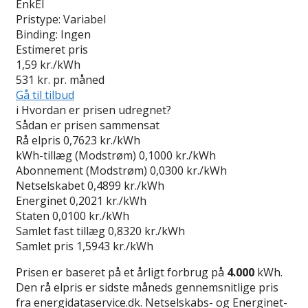
EnkEl
Pristype:
Variabel
Binding:
Ingen
Estimeret pris
1,59
kr./kWh
531
kr. pr. måned
Gå til tilbud
i
Hvordan er prisen udregnet?
Sådan er prisen sammensat
Rå elpris
0,7623 kr./kWh
kWh-tillæg (Modstrøm)
0,1000 kr./kWh
Abonnement (Modstrøm)
0,0300 kr./kWh
Netselskabet
0,4899 kr./kWh
Energinet
0,2021 kr./kWh
Staten
0,0100 kr./kWh
Samlet fast tillæg
0,8320 kr./kWh
Samlet pris
1,5943 kr./kWh
Prisen er baseret på et årligt forbrug på
4.000
kWh.
Den rå elpris er sidste måneds gennemsnitlige pris
fra energidataservice.dk. Netselskabs- og Energinet-