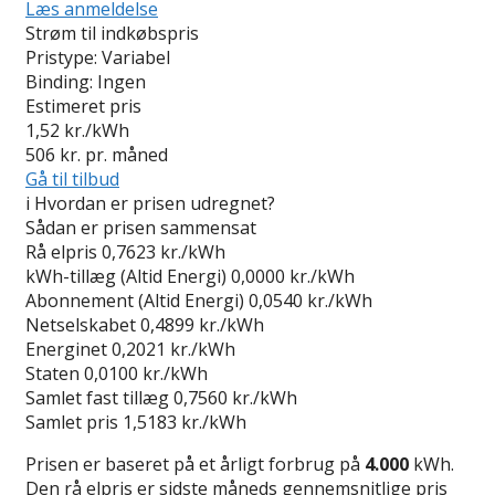
Læs anmeldelse
Strøm til indkøbspris
Pristype:
Variabel
Binding:
Ingen
Estimeret pris
1,52
kr./kWh
506
kr. pr. måned
Gå til tilbud
i
Hvordan er prisen udregnet?
Sådan er prisen sammensat
Rå elpris
0,7623 kr./kWh
kWh-tillæg (Altid Energi)
0,0000 kr./kWh
Abonnement (Altid Energi)
0,0540 kr./kWh
Netselskabet
0,4899 kr./kWh
Energinet
0,2021 kr./kWh
Staten
0,0100 kr./kWh
Samlet fast tillæg
0,7560 kr./kWh
Samlet pris
1,5183 kr./kWh
Prisen er baseret på et årligt forbrug på
4.000
kWh.
Den rå elpris er sidste måneds gennemsnitlige pris