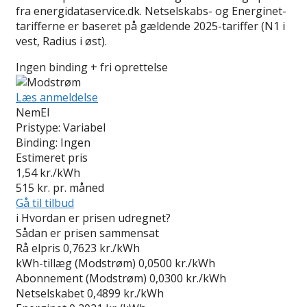
fra energidataservice.dk. Netselskabs- og Energinet-
tarifferne er baseret på gældende 2025-tariffer (N1 i
vest, Radius i øst).
Ingen binding + fri oprettelse
Læs anmeldelse
NemEl
Pristype:
Variabel
Binding:
Ingen
Estimeret pris
1,54
kr./kWh
515
kr. pr. måned
Gå til tilbud
i
Hvordan er prisen udregnet?
Sådan er prisen sammensat
Rå elpris
0,7623 kr./kWh
kWh-tillæg (Modstrøm)
0,0500 kr./kWh
Abonnement (Modstrøm)
0,0300 kr./kWh
Netselskabet
0,4899 kr./kWh