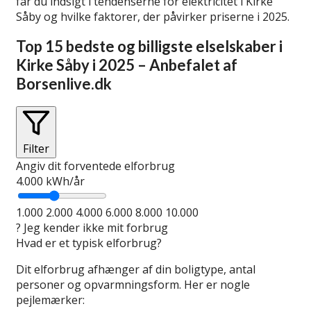
får du indsigt i tendenserne for elektricitet i Kirke
Såby og hvilke faktorer, der påvirker priserne i 2025.
Top 15 bedste og billigste elselskaber i
Kirke Såby i 2025 – Anbefalet af
Borsenlive.dk
Filter
Angiv dit forventede elforbrug
4.000
kWh/år
1.000
2.000
4.000
6.000
8.000
10.000
?
Jeg kender ikke mit forbrug
Hvad er et typisk elforbrug?
Dit elforbrug afhænger af din boligtype, antal
personer og opvarmningsform. Her er nogle
pejlemærker: