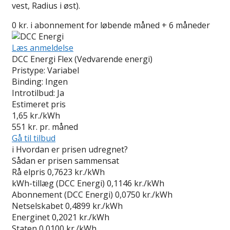
vest, Radius i øst).
0 kr. i abonnement for løbende måned + 6 måneder
Læs anmeldelse
DCC Energi Flex (Vedvarende energi)
Pristype:
Variabel
Binding:
Ingen
Introtilbud:
Ja
Estimeret pris
1,65
kr./kWh
551
kr. pr. måned
Gå til tilbud
i
Hvordan er prisen udregnet?
Sådan er prisen sammensat
Rå elpris
0,7623 kr./kWh
kWh-tillæg (DCC Energi)
0,1146 kr./kWh
Abonnement (DCC Energi)
0,0750 kr./kWh
Netselskabet
0,4899 kr./kWh
Energinet
0,2021 kr./kWh
Staten
0,0100 kr./kWh