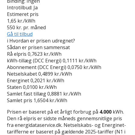
Binding:
Ingen
Introtilbud:
Ja
Estimeret pris
1,65
kr./kWh
550
kr. pr. måned
Gå til tilbud
i
Hvordan er prisen udregnet?
Sådan er prisen sammensat
Rå elpris
0,7623 kr./kWh
kWh-tillæg (DCC Energi)
0,1111 kr./kWh
Abonnement (DCC Energi)
0,0750 kr./kWh
Netselskabet
0,4899 kr./kWh
Energinet
0,2021 kr./kWh
Staten
0,0100 kr./kWh
Samlet fast tillæg
0,8881 kr./kWh
Samlet pris
1,6504 kr./kWh
Prisen er baseret på et årligt forbrug på
4.000
kWh.
Den rå elpris er sidste måneds gennemsnitlige pris
fra energidataservice.dk. Netselskabs- og Energinet-
tarifferne er baseret på gældende 2025-tariffer (N1 i