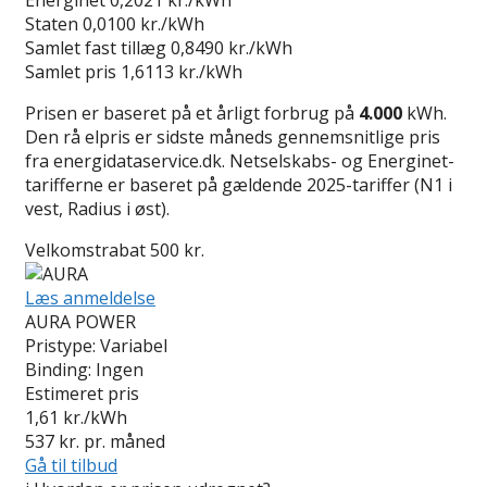
Staten
0,0100 kr./kWh
Samlet fast tillæg
0,8490 kr./kWh
Samlet pris
1,6113 kr./kWh
Prisen er baseret på et årligt forbrug på
4.000
kWh.
Den rå elpris er sidste måneds gennemsnitlige pris
fra energidataservice.dk. Netselskabs- og Energinet-
tarifferne er baseret på gældende 2025-tariffer (N1 i
vest, Radius i øst).
Velkomstrabat 500 kr.
Læs anmeldelse
AURA POWER
Pristype:
Variabel
Binding:
Ingen
Estimeret pris
1,61
kr./kWh
537
kr. pr. måned
Gå til tilbud