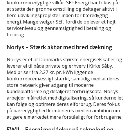
konkurrencedygtige vilkår. SEF Energi har fokus på
at støtte den grønne omstilling og deltager aktivt i
flere udviklingsprojekter inden for bæredygtig
energi. Mange vælger SEF, fordi de oplever et højt
serviceniveau og gennemsigtighed i betaling og
forbrug.
Norlys – Stærk aktør med bred dækning
Norlys er et af Danmarks største energiselskaber og
leverer el til både private og erhverv i Kirke Såby.
Med priser fra 2,27 kr. pr. kWh ligger de
konkurrencemæssigt stærkt, samtidig med at deres
store netværk giver adgang til moderne
kundeplatforme og detaljeret forbrugsdata. Norlys
arbejder målrettet med digitalisering, så kunderne let
kan følge og optimere deres elforbrug. Deres fokus
på bæredygtighed kombineres med en ambition om
at gøre elmarkedet mere forståeligt for forbrugerne.
EWII – Energi med fokus på teknologi og