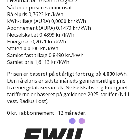
i
Hvordan er prisen udregnet?
Sådan er prisen sammensat
Rå elpris
0,7623 kr./kWh
kWh-tillæg (AURA)
0,0000 kr./kWh
Abonnement (AURA)
0,1470 kr./kWh
Netselskabet
0,4899 kr./kWh
Energinet
0,2021 kr./kWh
Staten
0,0100 kr./kWh
Samlet fast tillæg
0,8490 kr./kWh
Samlet pris
1,6113 kr./kWh
Prisen er baseret på et årligt forbrug på
4.000
kWh.
Den rå elpris er sidste måneds gennemsnitlige pris
fra energidataservice.dk. Netselskabs- og Energinet-
tarifferne er baseret på gældende 2025-tariffer (N1 i
vest, Radius i øst).
0 kr. i abbonnement i 12 måneder.