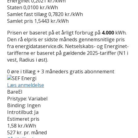
Energinet
0,2021 kr./kWh
Staten
0,0100 kr./kWh
Samlet fast tillæg
0,7820 kr./kWh
Samlet pris
1,5443 kr./kWh
Prisen er baseret på et årligt forbrug på
4.000
kWh.
Den rå elpris er sidste måneds gennemsnitlige pris
fra energidataservice.dk. Netselskabs- og Energinet-
tarifferne er baseret på gældende 2025-tariffer (N1 i
vest, Radius i øst).
0 øre i tillæg + 3 måneders gratis abonnement
Læs anmeldelse
BareEl
Pristype:
Variabel
Binding:
Ingen
Introtilbud:
Ja
Estimeret pris
1,58
kr./kWh
527
kr. pr. måned