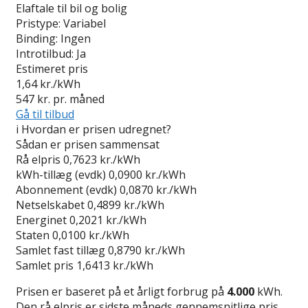
Elaftale til bil og bolig
Pristype:
Variabel
Binding:
Ingen
Introtilbud:
Ja
Estimeret pris
1,64
kr./kWh
547
kr. pr. måned
Gå til tilbud
i
Hvordan er prisen udregnet?
Sådan er prisen sammensat
Rå elpris
0,7623 kr./kWh
kWh-tillæg (evdk)
0,0900 kr./kWh
Abonnement (evdk)
0,0870 kr./kWh
Netselskabet
0,4899 kr./kWh
Energinet
0,2021 kr./kWh
Staten
0,0100 kr./kWh
Samlet fast tillæg
0,8790 kr./kWh
Samlet pris
1,6413 kr./kWh
Prisen er baseret på et årligt forbrug på
4.000
kWh.
Den rå elpris er sidste måneds gennemsnitlige pris