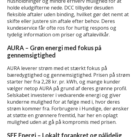
husholdninger og mindre erhverv mulighed for at
holde eludgifterne nede. DCC tilbyder desuden
fleksible aftaler uden binding, hvilket gør det nemt at
skifte eller justere sin aftale efter behov. Deres
kundeservice får ofte ros for hurtig respons og
tydelig information om priser og aftalevilkår.
AURA – Grøn energi med fokus på
gennemsigtighed
AURA leverer strøm med et stærkt fokus på
bæredygtighed og gennemsigtighed. Prisen på strøm
starter her fra 2,28 kr. pr. kWh, og mange kunder
vælger netop AURA på grund af deres grønne profil.
Selskabet investerer i vedvarende energi og giver
kunderne mulighed for at følge med i, hvor deres
strøm kommer fra. Forbrugere i Hundige, der ønsker
at støtte en grønnere fremtid, har her en oplagt
mulighed uden at gå på kompromis med prisen.
SEF Energi – Lokalt forankret og pålidelig