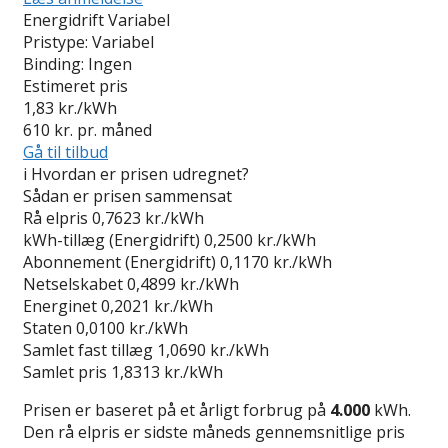
Energidrift Variabel
Pristype:
Variabel
Binding:
Ingen
Estimeret pris
1,83
kr./kWh
610
kr. pr. måned
Gå til tilbud
i
Hvordan er prisen udregnet?
Sådan er prisen sammensat
Rå elpris
0,7623 kr./kWh
kWh-tillæg (Energidrift)
0,2500 kr./kWh
Abonnement (Energidrift)
0,1170 kr./kWh
Netselskabet
0,4899 kr./kWh
Energinet
0,2021 kr./kWh
Staten
0,0100 kr./kWh
Samlet fast tillæg
1,0690 kr./kWh
Samlet pris
1,8313 kr./kWh
Prisen er baseret på et årligt forbrug på
4.000
kWh.
Den rå elpris er sidste måneds gennemsnitlige pris