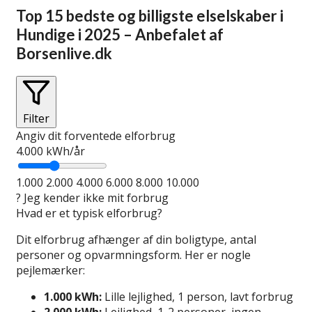
Top 15 bedste og billigste elselskaber i
Hundige i 2025 – Anbefalet af
Borsenlive.dk
Filter
Angiv dit forventede elforbrug
4.000
kWh/år
1.000
2.000
4.000
6.000
8.000
10.000
?
Jeg kender ikke mit forbrug
Hvad er et typisk elforbrug?
Dit elforbrug afhænger af din boligtype, antal
personer og opvarmningsform. Her er nogle
pejlemærker:
1.000 kWh:
Lille lejlighed, 1 person, lavt forbrug
2.000 kWh:
Lejlighed, 1-2 personer, ingen