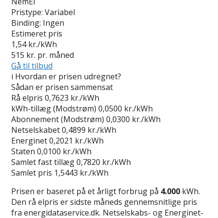
NemEl
Pristype:
Variabel
Binding:
Ingen
Estimeret pris
1,54
kr./kWh
515
kr. pr. måned
Gå til tilbud
i
Hvordan er prisen udregnet?
Sådan er prisen sammensat
Rå elpris
0,7623 kr./kWh
kWh-tillæg (Modstrøm)
0,0500 kr./kWh
Abonnement (Modstrøm)
0,0300 kr./kWh
Netselskabet
0,4899 kr./kWh
Energinet
0,2021 kr./kWh
Staten
0,0100 kr./kWh
Samlet fast tillæg
0,7820 kr./kWh
Samlet pris
1,5443 kr./kWh
Prisen er baseret på et årligt forbrug på
4.000
kWh.
Den rå elpris er sidste måneds gennemsnitlige pris
fra energidataservice.dk. Netselskabs- og Energinet-