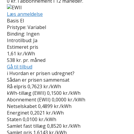
0 kr. i abbonnement i 12 måneder.
Læs anmeldelse
Basis El
Pristype:
Variabel
Binding:
Ingen
Introtilbud:
Ja
Estimeret pris
1,61
kr./kWh
538
kr. pr. måned
Gå til tilbud
i
Hvordan er prisen udregnet?
Sådan er prisen sammensat
Rå elpris
0,7623 kr./kWh
kWh-tillæg (EWII)
0,1500 kr./kWh
Abonnement (EWII)
0,0000 kr./kWh
Netselskabet
0,4899 kr./kWh
Energinet
0,2021 kr./kWh
Staten
0,0100 kr./kWh
Samlet fast tillæg
0,8520 kr./kWh
Samlet pris
1,6143 kr./kWh