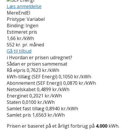
Læs anmeldelse
MereEndEl
Pristype:
Variabel
Binding:
Ingen
Estimeret pris
1,66
kr./kWh
552
kr. pr. måned
Gå til tilbud
i
Hvordan er prisen udregnet?
Sådan er prisen sammensat
Rå elpris
0,7623 kr./kWh
kWh-tillæg (SEF Energi)
0,1050 kr./kWh
Abonnement (SEF Energi)
0,0870 kr./kWh
Netselskabet
0,4899 kr./kWh
Energinet
0,2021 kr./kWh
Staten
0,0100 kr./kWh
Samlet fast tillæg
0,8940 kr./kWh
Samlet pris
1,6563 kr./kWh
Prisen er baseret på et årligt forbrug på
4.000
kWh.