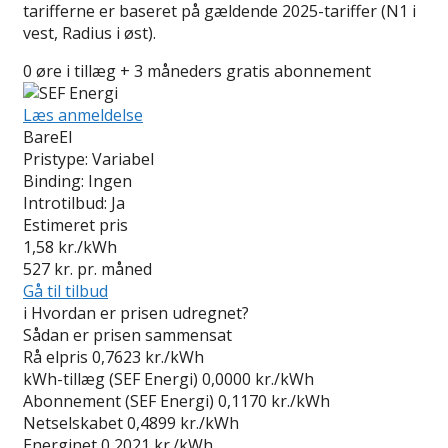
tarifferne er baseret på gældende 2025-tariffer (N1 i
vest, Radius i øst).
0 øre i tillæg + 3 måneders gratis abonnement
Læs anmeldelse
BareEl
Pristype:
Variabel
Binding:
Ingen
Introtilbud:
Ja
Estimeret pris
1,58
kr./kWh
527
kr. pr. måned
Gå til tilbud
i
Hvordan er prisen udregnet?
Sådan er prisen sammensat
Rå elpris
0,7623 kr./kWh
kWh-tillæg (SEF Energi)
0,0000 kr./kWh
Abonnement (SEF Energi)
0,1170 kr./kWh
Netselskabet
0,4899 kr./kWh
Energinet
0,2021 kr./kWh