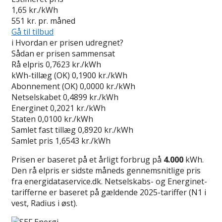
1,65
kr./kWh
551
kr. pr. måned
Gå til tilbud
i
Hvordan er prisen udregnet?
Sådan er prisen sammensat
Rå elpris
0,7623 kr./kWh
kWh-tillæg (OK)
0,1900 kr./kWh
Abonnement (OK)
0,0000 kr./kWh
Netselskabet
0,4899 kr./kWh
Energinet
0,2021 kr./kWh
Staten
0,0100 kr./kWh
Samlet fast tillæg
0,8920 kr./kWh
Samlet pris
1,6543 kr./kWh
Prisen er baseret på et årligt forbrug på
4.000
kWh.
Den rå elpris er sidste måneds gennemsnitlige pris
fra energidataservice.dk. Netselskabs- og Energinet-
tarifferne er baseret på gældende 2025-tariffer (N1 i
vest, Radius i øst).