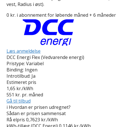
vest, Radius i øst).
0 kr. i abonnement for løbende måned + 6 måneder
Læs anmeldelse
DCC Energi Flex (Vedvarende energi)
Pristype:
Variabel
Binding:
Ingen
Introtilbud:
Ja
Estimeret pris
1,65
kr./kWh
551
kr. pr. måned
Gå til tilbud
i
Hvordan er prisen udregnet?
Sådan er prisen sammensat
Rå elpris
0,7623 kr./kWh
kWh-tillæg (DCC Energi)
0,1146 kr./kWh