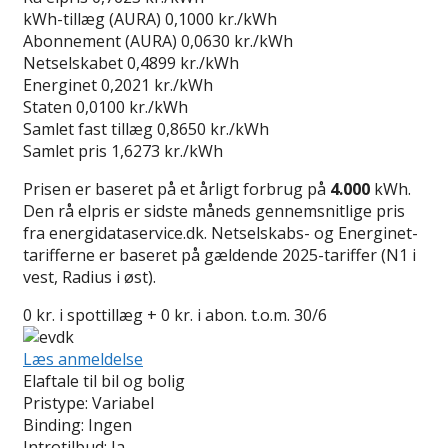
kWh-tillæg (AURA)
0,1000 kr./kWh
Abonnement (AURA)
0,0630 kr./kWh
Netselskabet
0,4899 kr./kWh
Energinet
0,2021 kr./kWh
Staten
0,0100 kr./kWh
Samlet fast tillæg
0,8650 kr./kWh
Samlet pris
1,6273 kr./kWh
Prisen er baseret på et årligt forbrug på
4.000
kWh.
Den rå elpris er sidste måneds gennemsnitlige pris
fra energidataservice.dk. Netselskabs- og Energinet-
tarifferne er baseret på gældende 2025-tariffer (N1 i
vest, Radius i øst).
0 kr. i spottillæg + 0 kr. i abon. t.o.m. 30/6
Læs anmeldelse
Elaftale til bil og bolig
Pristype:
Variabel
Binding:
Ingen
Introtilbud:
Ja