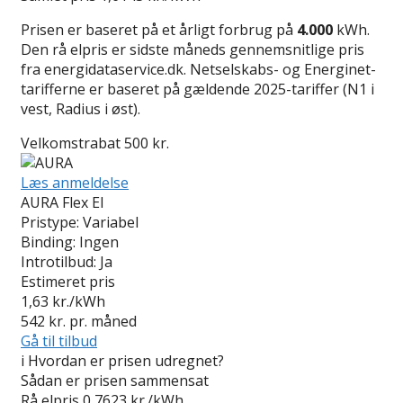
Prisen er baseret på et årligt forbrug på
4.000
kWh.
Den rå elpris er sidste måneds gennemsnitlige pris
fra energidataservice.dk. Netselskabs- og Energinet-
tarifferne er baseret på gældende 2025-tariffer (N1 i
vest, Radius i øst).
Velkomstrabat 500 kr.
Læs anmeldelse
AURA Flex El
Pristype:
Variabel
Binding:
Ingen
Introtilbud:
Ja
Estimeret pris
1,63
kr./kWh
542
kr. pr. måned
Gå til tilbud
i
Hvordan er prisen udregnet?
Sådan er prisen sammensat
Rå elpris
0,7623 kr./kWh