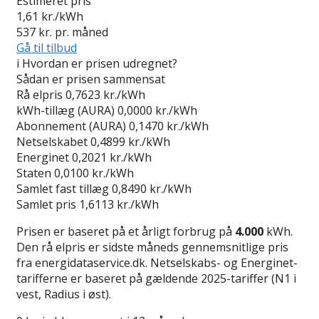
Estimeret pris
1,61
kr./kWh
537
kr. pr. måned
Gå til tilbud
i
Hvordan er prisen udregnet?
Sådan er prisen sammensat
Rå elpris
0,7623 kr./kWh
kWh-tillæg (AURA)
0,0000 kr./kWh
Abonnement (AURA)
0,1470 kr./kWh
Netselskabet
0,4899 kr./kWh
Energinet
0,2021 kr./kWh
Staten
0,0100 kr./kWh
Samlet fast tillæg
0,8490 kr./kWh
Samlet pris
1,6113 kr./kWh
Prisen er baseret på et årligt forbrug på
4.000
kWh.
Den rå elpris er sidste måneds gennemsnitlige pris
fra energidataservice.dk. Netselskabs- og Energinet-
tarifferne er baseret på gældende 2025-tariffer (N1 i
vest, Radius i øst).