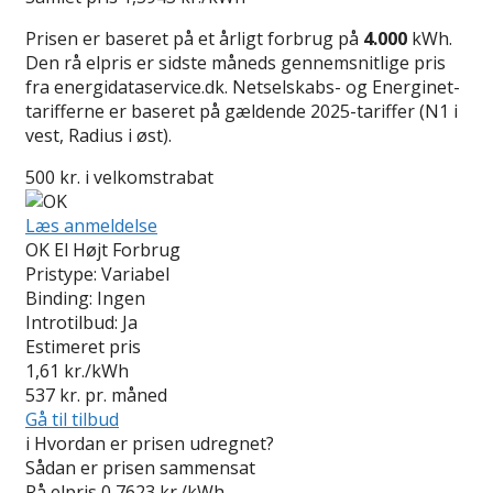
Prisen er baseret på et årligt forbrug på
4.000
kWh.
Den rå elpris er sidste måneds gennemsnitlige pris
fra energidataservice.dk. Netselskabs- og Energinet-
tarifferne er baseret på gældende 2025-tariffer (N1 i
vest, Radius i øst).
500 kr. i velkomstrabat
Læs anmeldelse
OK El Højt Forbrug
Pristype:
Variabel
Binding:
Ingen
Introtilbud:
Ja
Estimeret pris
1,61
kr./kWh
537
kr. pr. måned
Gå til tilbud
i
Hvordan er prisen udregnet?
Sådan er prisen sammensat
Rå elpris
0,7623 kr./kWh