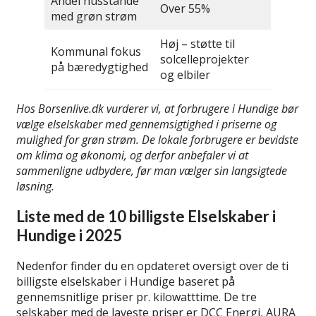
Andel husstande
Over 55%
med grøn strøm
Høj – støtte til
Kommunal fokus
solcelleprojekter
på bæredygtighed
og elbiler
Hos Borsenlive.dk vurderer vi, at forbrugere i Hundige bør
vælge elselskaber med gennemsigtighed i priserne og
mulighed for grøn strøm. De lokale forbrugere er bevidste
om klima og økonomi, og derfor anbefaler vi at
sammenligne udbydere, før man vælger sin langsigtede
løsning.
Liste med de 10 billigste Elselskaber i
Hundige i 2025
Nedenfor finder du en opdateret oversigt over de ti
billigste elselskaber i Hundige baseret på
gennemsnitlige priser pr. kilowatttime. De tre
selskaber med de laveste priser er DCC Energi, AURA