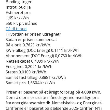
Binding:
Ingen
Introtilbud:
Ja
Estimeret pris
1,65
kr./kWh
550
kr. pr. måned
Gå til tilbud
i
Hvordan er prisen udregnet?
Sådan er prisen sammensat
Rå elpris
0,7623 kr./kWh
kWh-tillæg (DCC Energi)
0,1111 kr./kWh
Abonnement (DCC Energi)
0,0750 kr./kWh
Netselskabet
0,4899 kr./kWh
Energinet
0,2021 kr./kWh
Staten
0,0100 kr./kWh
Samlet fast tillæg
0,8881 kr./kWh
Samlet pris
1,6504 kr./kWh
Prisen er baseret på et årligt forbrug på
4.000
kWh.
Den rå elpris er sidste måneds gennemsnitlige pris
fra energidataservice.dk. Netselskabs- og Energinet-
tarifferne er baseret på gældende 2025-tariffer (N1 i