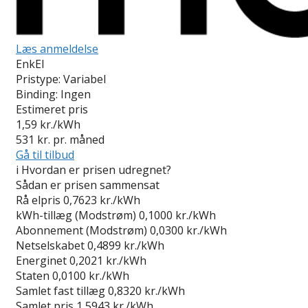
Læs anmeldelse
EnkEl
Pristype:
Variabel
Binding:
Ingen
Estimeret pris
1,59
kr./kWh
531
kr. pr. måned
Gå til tilbud
i
Hvordan er prisen udregnet?
Sådan er prisen sammensat
Rå elpris
0,7623 kr./kWh
kWh-tillæg (Modstrøm)
0,1000 kr./kWh
Abonnement (Modstrøm)
0,0300 kr./kWh
Netselskabet
0,4899 kr./kWh
Energinet
0,2021 kr./kWh
Staten
0,0100 kr./kWh
Samlet fast tillæg
0,8320 kr./kWh
Samlet pris
1,5943 kr./kWh