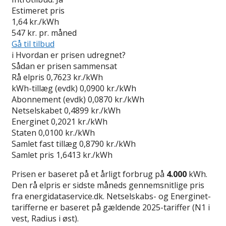
Estimeret pris
1,64
kr./kWh
547
kr. pr. måned
Gå til tilbud
i
Hvordan er prisen udregnet?
Sådan er prisen sammensat
Rå elpris
0,7623 kr./kWh
kWh-tillæg (evdk)
0,0900 kr./kWh
Abonnement (evdk)
0,0870 kr./kWh
Netselskabet
0,4899 kr./kWh
Energinet
0,2021 kr./kWh
Staten
0,0100 kr./kWh
Samlet fast tillæg
0,8790 kr./kWh
Samlet pris
1,6413 kr./kWh
Prisen er baseret på et årligt forbrug på
4.000
kWh.
Den rå elpris er sidste måneds gennemsnitlige pris
fra energidataservice.dk. Netselskabs- og Energinet-
tarifferne er baseret på gældende 2025-tariffer (N1 i
vest, Radius i øst).