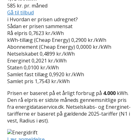
585
kr. pr. måned
Gå til tilbud
i
Hvordan er prisen udregnet?
Sådan er prisen sammensat
Rå elpris
0,7623 kr./kWh
kWh-tillæg (Cheap Energy)
0,2900 kr./kWh
Abonnement (Cheap Energy)
0,0000 kr./kWh
Netselskabet
0,4899 kr./kWh
Energinet
0,2021 kr./kWh
Staten
0,0100 kr./kWh
Samlet fast tillæg
0,9920 kr./kWh
Samlet pris
1,7543 kr./kWh
Prisen er baseret på et årligt forbrug på
4.000
kWh.
Den rå elpris er sidste måneds gennemsnitlige pris
fra energidataservice.dk. Netselskabs- og Energinet-
tarifferne er baseret på gældende 2025-tariffer (N1 i
vest, Radius i øst).
Læs anmeldelse