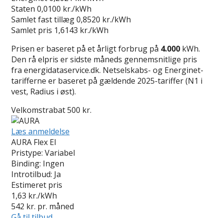
Staten
0,0100 kr./kWh
Samlet fast tillæg
0,8520 kr./kWh
Samlet pris
1,6143 kr./kWh
Prisen er baseret på et årligt forbrug på
4.000
kWh.
Den rå elpris er sidste måneds gennemsnitlige pris
fra energidataservice.dk. Netselskabs- og Energinet-
tarifferne er baseret på gældende 2025-tariffer (N1 i
vest, Radius i øst).
Velkomstrabat 500 kr.
Læs anmeldelse
AURA Flex El
Pristype:
Variabel
Binding:
Ingen
Introtilbud:
Ja
Estimeret pris
1,63
kr./kWh
542
kr. pr. måned
Gå til tilbud