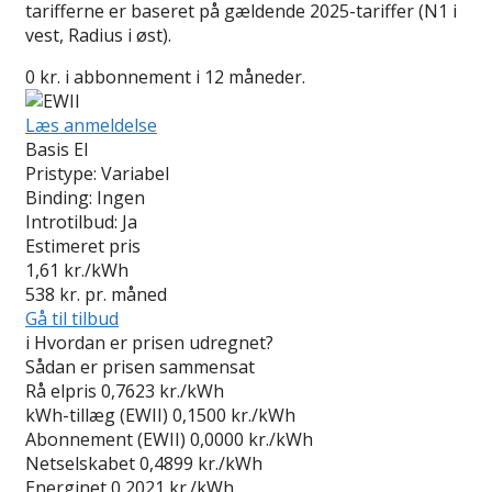
tarifferne er baseret på gældende 2025-tariffer (N1 i
vest, Radius i øst).
0 kr. i abbonnement i 12 måneder.
Læs anmeldelse
Basis El
Pristype:
Variabel
Binding:
Ingen
Introtilbud:
Ja
Estimeret pris
1,61
kr./kWh
538
kr. pr. måned
Gå til tilbud
i
Hvordan er prisen udregnet?
Sådan er prisen sammensat
Rå elpris
0,7623 kr./kWh
kWh-tillæg (EWII)
0,1500 kr./kWh
Abonnement (EWII)
0,0000 kr./kWh
Netselskabet
0,4899 kr./kWh
Energinet
0,2021 kr./kWh