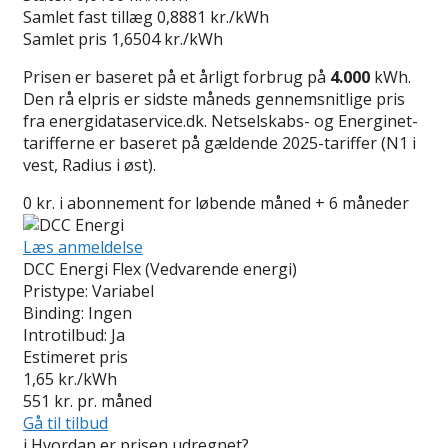
Samlet fast tillæg
0,8881 kr./kWh
Samlet pris
1,6504 kr./kWh
Prisen er baseret på et årligt forbrug på
4.000
kWh.
Den rå elpris er sidste måneds gennemsnitlige pris
fra energidataservice.dk. Netselskabs- og Energinet-
tarifferne er baseret på gældende 2025-tariffer (N1 i
vest, Radius i øst).
0 kr. i abonnement for løbende måned + 6 måneder
Læs anmeldelse
DCC Energi Flex (Vedvarende energi)
Pristype:
Variabel
Binding:
Ingen
Introtilbud:
Ja
Estimeret pris
1,65
kr./kWh
551
kr. pr. måned
Gå til tilbud
i
Hvordan er prisen udregnet?