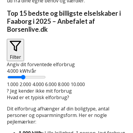
ud fra dine egne behov og værdier.
Top 15 bedste og billigste elselskaber i
Faaborg i 2025 – Anbefalet af
Borsenlive.dk
Filter
Angiv dit forventede elforbrug
4.000
kWh/år
1.000
2.000
4.000
6.000
8.000
10.000
?
Jeg kender ikke mit forbrug
Hvad er et typisk elforbrug?
Dit elforbrug afhænger af din boligtype, antal
personer og opvarmningsform. Her er nogle
pejlemærker:
1.000 kWh:
Lille lejlighed, 1 person, lavt forbrug