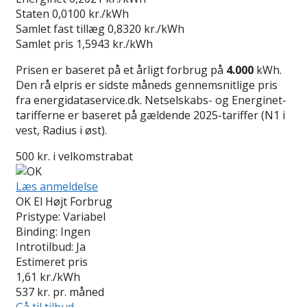
Staten
0,0100 kr./kWh
Samlet fast tillæg
0,8320 kr./kWh
Samlet pris
1,5943 kr./kWh
Prisen er baseret på et årligt forbrug på
4.000
kWh.
Den rå elpris er sidste måneds gennemsnitlige pris
fra energidataservice.dk. Netselskabs- og Energinet-
tarifferne er baseret på gældende 2025-tariffer (N1 i
vest, Radius i øst).
500 kr. i velkomstrabat
Læs anmeldelse
OK El Højt Forbrug
Pristype:
Variabel
Binding:
Ingen
Introtilbud:
Ja
Estimeret pris
1,61
kr./kWh
537
kr. pr. måned
Gå til tilbud