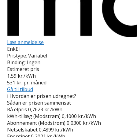
Læs anmeldelse
EnkEl
Pristype:
Variabel
Binding:
Ingen
Estimeret pris
1,59
kr./kWh
531
kr. pr. måned
Gå til tilbud
i
Hvordan er prisen udregnet?
Sådan er prisen sammensat
Rå elpris
0,7623 kr./kWh
kWh-tillæg (Modstrøm)
0,1000 kr./kWh
Abonnement (Modstrøm)
0,0300 kr./kWh
Netselskabet
0,4899 kr./kWh
Energinet
0,2021 kr./kWh