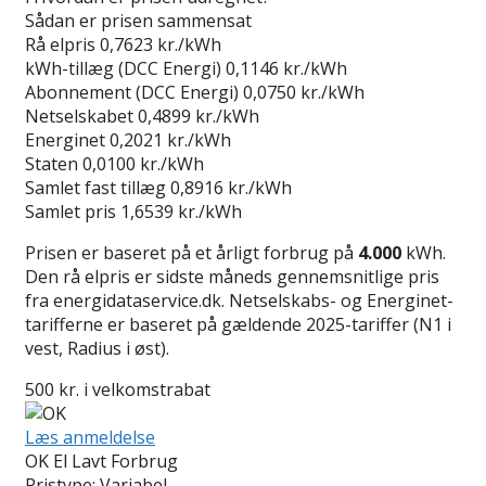
Sådan er prisen sammensat
Rå elpris
0,7623 kr./kWh
kWh-tillæg (DCC Energi)
0,1146 kr./kWh
Abonnement (DCC Energi)
0,0750 kr./kWh
Netselskabet
0,4899 kr./kWh
Energinet
0,2021 kr./kWh
Staten
0,0100 kr./kWh
Samlet fast tillæg
0,8916 kr./kWh
Samlet pris
1,6539 kr./kWh
Prisen er baseret på et årligt forbrug på
4.000
kWh.
Den rå elpris er sidste måneds gennemsnitlige pris
fra energidataservice.dk. Netselskabs- og Energinet-
tarifferne er baseret på gældende 2025-tariffer (N1 i
vest, Radius i øst).
500 kr. i velkomstrabat
Læs anmeldelse
OK El Lavt Forbrug
Pristype:
Variabel