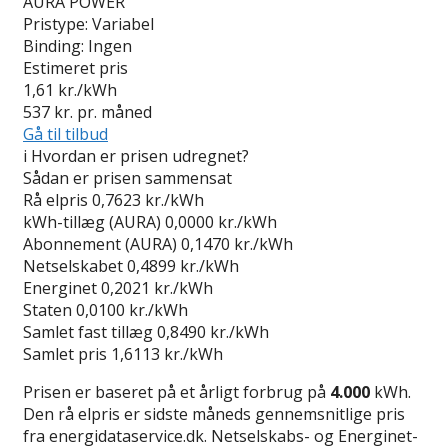
AURA POWER
Pristype:
Variabel
Binding:
Ingen
Estimeret pris
1,61
kr./kWh
537
kr. pr. måned
Gå til tilbud
i
Hvordan er prisen udregnet?
Sådan er prisen sammensat
Rå elpris
0,7623 kr./kWh
kWh-tillæg (AURA)
0,0000 kr./kWh
Abonnement (AURA)
0,1470 kr./kWh
Netselskabet
0,4899 kr./kWh
Energinet
0,2021 kr./kWh
Staten
0,0100 kr./kWh
Samlet fast tillæg
0,8490 kr./kWh
Samlet pris
1,6113 kr./kWh
Prisen er baseret på et årligt forbrug på
4.000
kWh.
Den rå elpris er sidste måneds gennemsnitlige pris
fra energidataservice.dk. Netselskabs- og Energinet-