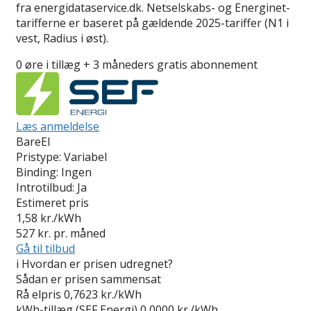
fra energidataservice.dk. Netselskabs- og Energinet-
tarifferne er baseret på gældende 2025-tariffer (N1 i
vest, Radius i øst).
0 øre i tillæg + 3 måneders gratis abonnement
Læs anmeldelse
BareEl
Pristype:
Variabel
Binding:
Ingen
Introtilbud:
Ja
Estimeret pris
1,58
kr./kWh
527
kr. pr. måned
Gå til tilbud
i
Hvordan er prisen udregnet?
Sådan er prisen sammensat
Rå elpris
0,7623 kr./kWh
kWh-tillæg (SEF Energi)
0,0000 kr./kWh