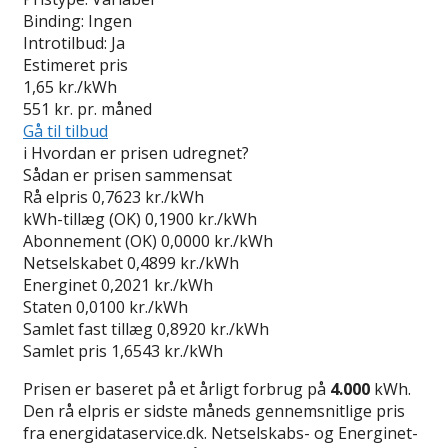
Binding:
Ingen
Introtilbud:
Ja
Estimeret pris
1,65
kr./kWh
551
kr. pr. måned
Gå til tilbud
i
Hvordan er prisen udregnet?
Sådan er prisen sammensat
Rå elpris
0,7623 kr./kWh
kWh-tillæg (OK)
0,1900 kr./kWh
Abonnement (OK)
0,0000 kr./kWh
Netselskabet
0,4899 kr./kWh
Energinet
0,2021 kr./kWh
Staten
0,0100 kr./kWh
Samlet fast tillæg
0,8920 kr./kWh
Samlet pris
1,6543 kr./kWh
Prisen er baseret på et årligt forbrug på
4.000
kWh.
Den rå elpris er sidste måneds gennemsnitlige pris
fra energidataservice.dk. Netselskabs- og Energinet-