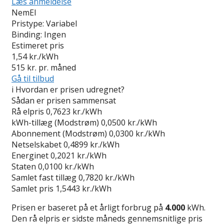
Læs anmeldelse
NemEl
Pristype:
Variabel
Binding:
Ingen
Estimeret pris
1,54
kr./kWh
515
kr. pr. måned
Gå til tilbud
i
Hvordan er prisen udregnet?
Sådan er prisen sammensat
Rå elpris
0,7623 kr./kWh
kWh-tillæg (Modstrøm)
0,0500 kr./kWh
Abonnement (Modstrøm)
0,0300 kr./kWh
Netselskabet
0,4899 kr./kWh
Energinet
0,2021 kr./kWh
Staten
0,0100 kr./kWh
Samlet fast tillæg
0,7820 kr./kWh
Samlet pris
1,5443 kr./kWh
Prisen er baseret på et årligt forbrug på
4.000
kWh.
Den rå elpris er sidste måneds gennemsnitlige pris