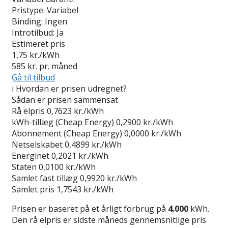
Pristype:
Variabel
Binding:
Ingen
Introtilbud:
Ja
Estimeret pris
1,75
kr./kWh
585
kr. pr. måned
Gå til tilbud
i
Hvordan er prisen udregnet?
Sådan er prisen sammensat
Rå elpris
0,7623 kr./kWh
kWh-tillæg (Cheap Energy)
0,2900 kr./kWh
Abonnement (Cheap Energy)
0,0000 kr./kWh
Netselskabet
0,4899 kr./kWh
Energinet
0,2021 kr./kWh
Staten
0,0100 kr./kWh
Samlet fast tillæg
0,9920 kr./kWh
Samlet pris
1,7543 kr./kWh
Prisen er baseret på et årligt forbrug på
4.000
kWh.
Den rå elpris er sidste måneds gennemsnitlige pris