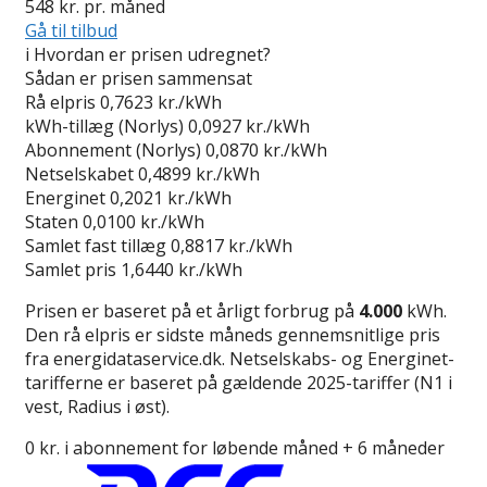
548
kr. pr. måned
Gå til tilbud
i
Hvordan er prisen udregnet?
Sådan er prisen sammensat
Rå elpris
0,7623 kr./kWh
kWh-tillæg (Norlys)
0,0927 kr./kWh
Abonnement (Norlys)
0,0870 kr./kWh
Netselskabet
0,4899 kr./kWh
Energinet
0,2021 kr./kWh
Staten
0,0100 kr./kWh
Samlet fast tillæg
0,8817 kr./kWh
Samlet pris
1,6440 kr./kWh
Prisen er baseret på et årligt forbrug på
4.000
kWh.
Den rå elpris er sidste måneds gennemsnitlige pris
fra energidataservice.dk. Netselskabs- og Energinet-
tarifferne er baseret på gældende 2025-tariffer (N1 i
vest, Radius i øst).
0 kr. i abonnement for løbende måned + 6 måneder