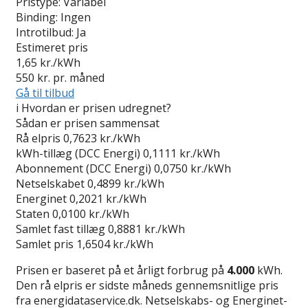
Pristype:
Variabel
Binding:
Ingen
Introtilbud:
Ja
Estimeret pris
1,65
kr./kWh
550
kr. pr. måned
Gå til tilbud
i
Hvordan er prisen udregnet?
Sådan er prisen sammensat
Rå elpris
0,7623 kr./kWh
kWh-tillæg (DCC Energi)
0,1111 kr./kWh
Abonnement (DCC Energi)
0,0750 kr./kWh
Netselskabet
0,4899 kr./kWh
Energinet
0,2021 kr./kWh
Staten
0,0100 kr./kWh
Samlet fast tillæg
0,8881 kr./kWh
Samlet pris
1,6504 kr./kWh
Prisen er baseret på et årligt forbrug på
4.000
kWh.
Den rå elpris er sidste måneds gennemsnitlige pris
fra energidataservice.dk. Netselskabs- og Energinet-