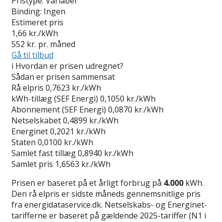
Pristype:
Variabel
Binding:
Ingen
Estimeret pris
1,66
kr./kWh
552
kr. pr. måned
Gå til tilbud
i
Hvordan er prisen udregnet?
Sådan er prisen sammensat
Rå elpris
0,7623 kr./kWh
kWh-tillæg (SEF Energi)
0,1050 kr./kWh
Abonnement (SEF Energi)
0,0870 kr./kWh
Netselskabet
0,4899 kr./kWh
Energinet
0,2021 kr./kWh
Staten
0,0100 kr./kWh
Samlet fast tillæg
0,8940 kr./kWh
Samlet pris
1,6563 kr./kWh
Prisen er baseret på et årligt forbrug på
4.000
kWh.
Den rå elpris er sidste måneds gennemsnitlige pris
fra energidataservice.dk. Netselskabs- og Energinet-
tarifferne er baseret på gældende 2025-tariffer (N1 i