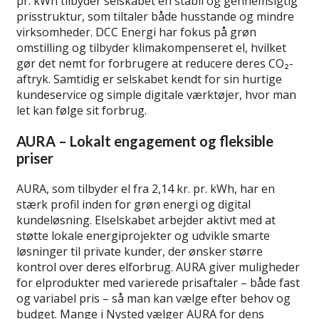
pr. kWh tilbyder selskabet en stabil og gennemsigtig
prisstruktur, som tiltaler både husstande og mindre
virksomheder. DCC Energi har fokus på grøn
omstilling og tilbyder klimakompenseret el, hvilket
gør det nemt for forbrugere at reducere deres CO₂-
aftryk. Samtidig er selskabet kendt for sin hurtige
kundeservice og simple digitale værktøjer, hvor man
let kan følge sit forbrug.
AURA – Lokalt engagement og fleksible
priser
AURA, som tilbyder el fra 2,14 kr. pr. kWh, har en
stærk profil inden for grøn energi og digital
kundeløsning. Elselskabet arbejder aktivt med at
støtte lokale energiprojekter og udvikle smarte
løsninger til private kunder, der ønsker større
kontrol over deres elforbrug. AURA giver muligheder
for elprodukter med varierede prisaftaler – både fast
og variabel pris – så man kan vælge efter behov og
budget. Mange i Nysted vælger AURA for dens