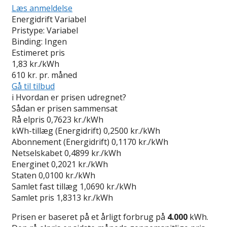
Læs anmeldelse
Energidrift Variabel
Pristype:
Variabel
Binding:
Ingen
Estimeret pris
1,83
kr./kWh
610
kr. pr. måned
Gå til tilbud
i
Hvordan er prisen udregnet?
Sådan er prisen sammensat
Rå elpris
0,7623 kr./kWh
kWh-tillæg (Energidrift)
0,2500 kr./kWh
Abonnement (Energidrift)
0,1170 kr./kWh
Netselskabet
0,4899 kr./kWh
Energinet
0,2021 kr./kWh
Staten
0,0100 kr./kWh
Samlet fast tillæg
1,0690 kr./kWh
Samlet pris
1,8313 kr./kWh
Prisen er baseret på et årligt forbrug på
4.000
kWh.