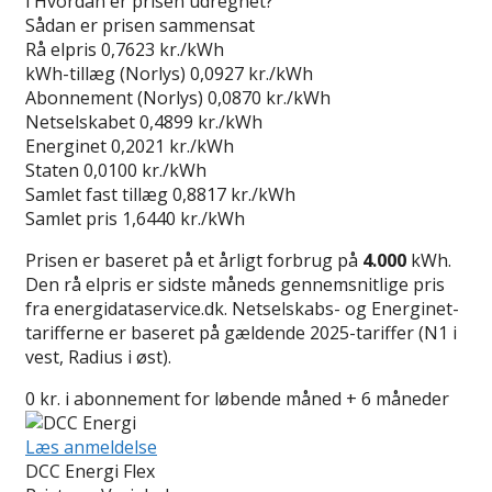
i
Hvordan er prisen udregnet?
Sådan er prisen sammensat
Rå elpris
0,7623 kr./kWh
kWh-tillæg (Norlys)
0,0927 kr./kWh
Abonnement (Norlys)
0,0870 kr./kWh
Netselskabet
0,4899 kr./kWh
Energinet
0,2021 kr./kWh
Staten
0,0100 kr./kWh
Samlet fast tillæg
0,8817 kr./kWh
Samlet pris
1,6440 kr./kWh
Prisen er baseret på et årligt forbrug på
4.000
kWh.
Den rå elpris er sidste måneds gennemsnitlige pris
fra energidataservice.dk. Netselskabs- og Energinet-
tarifferne er baseret på gældende 2025-tariffer (N1 i
vest, Radius i øst).
0 kr. i abonnement for løbende måned + 6 måneder
Læs anmeldelse
DCC Energi Flex