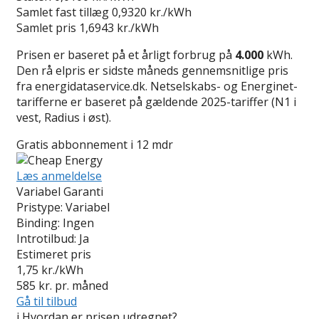
Samlet fast tillæg
0,9320 kr./kWh
Samlet pris
1,6943 kr./kWh
Prisen er baseret på et årligt forbrug på
4.000
kWh.
Den rå elpris er sidste måneds gennemsnitlige pris
fra energidataservice.dk. Netselskabs- og Energinet-
tarifferne er baseret på gældende 2025-tariffer (N1 i
vest, Radius i øst).
Gratis abbonnement i 12 mdr
Læs anmeldelse
Variabel Garanti
Pristype:
Variabel
Binding:
Ingen
Introtilbud:
Ja
Estimeret pris
1,75
kr./kWh
585
kr. pr. måned
Gå til tilbud
i
Hvordan er prisen udregnet?