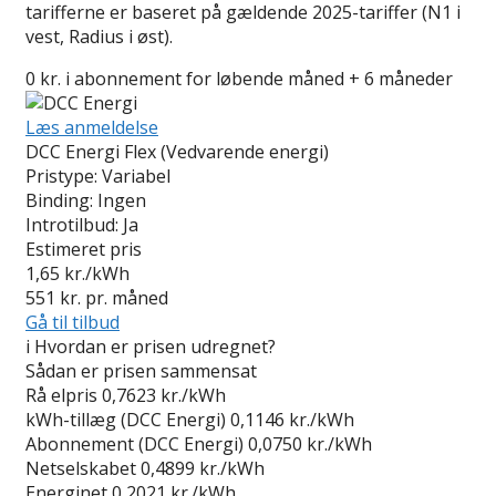
tarifferne er baseret på gældende 2025-tariffer (N1 i
vest, Radius i øst).
0 kr. i abonnement for løbende måned + 6 måneder
Læs anmeldelse
DCC Energi Flex (Vedvarende energi)
Pristype:
Variabel
Binding:
Ingen
Introtilbud:
Ja
Estimeret pris
1,65
kr./kWh
551
kr. pr. måned
Gå til tilbud
i
Hvordan er prisen udregnet?
Sådan er prisen sammensat
Rå elpris
0,7623 kr./kWh
kWh-tillæg (DCC Energi)
0,1146 kr./kWh
Abonnement (DCC Energi)
0,0750 kr./kWh
Netselskabet
0,4899 kr./kWh
Energinet
0,2021 kr./kWh