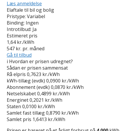
Læs anmeldelse
Elaftale til bil og bolig
Pristype:
Variabel
Binding:
Ingen
Introtilbud:
Ja
Estimeret pris
1,64
kr./kWh
547
kr. pr. måned
Gå til tilbud
i
Hvordan er prisen udregnet?
Sådan er prisen sammensat
Rå elpris
0,7623 kr./kWh
kWh-tillæg (evdk)
0,0900 kr./kWh
Abonnement (evdk)
0,0870 kr./kWh
Netselskabet
0,4899 kr./kWh
Energinet
0,2021 kr./kWh
Staten
0,0100 kr./kWh
Samlet fast tillæg
0,8790 kr./kWh
Samlet pris
1,6413 kr./kWh
Prisen er baseret på et årligt forbrug på
4.000
kWh.