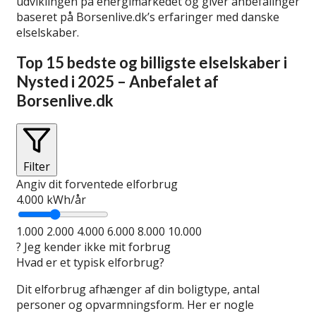
udviklingen på energimarkedet og giver anbefalinger
baseret på Borsenlive.dk’s erfaringer med danske
elselskaber.
Top 15 bedste og billigste elselskaber i
Nysted i 2025 – Anbefalet af
Borsenlive.dk
Filter
Angiv dit forventede elforbrug
4.000
kWh/år
1.000
2.000
4.000
6.000
8.000
10.000
?
Jeg kender ikke mit forbrug
Hvad er et typisk elforbrug?
Dit elforbrug afhænger af din boligtype, antal
personer og opvarmningsform. Her er nogle