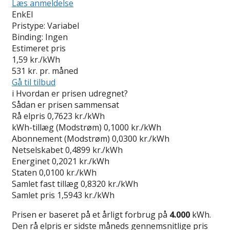
Læs anmeldelse
EnkEl
Pristype:
Variabel
Binding:
Ingen
Estimeret pris
1,59
kr./kWh
531
kr. pr. måned
Gå til tilbud
i
Hvordan er prisen udregnet?
Sådan er prisen sammensat
Rå elpris
0,7623 kr./kWh
kWh-tillæg (Modstrøm)
0,1000 kr./kWh
Abonnement (Modstrøm)
0,0300 kr./kWh
Netselskabet
0,4899 kr./kWh
Energinet
0,2021 kr./kWh
Staten
0,0100 kr./kWh
Samlet fast tillæg
0,8320 kr./kWh
Samlet pris
1,5943 kr./kWh
Prisen er baseret på et årligt forbrug på
4.000
kWh.
Den rå elpris er sidste måneds gennemsnitlige pris