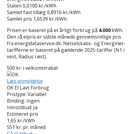
Staten
0,0100 kr./kWh
Samlet fast tillæg
0,8916 kr./kWh
Samlet pris
1,6539 kr./kWh
Prisen er baseret på et årligt forbrug på
4.000
kWh.
Den rå elpris er sidste måneds gennemsnitlige pris
fra energidataservice.dk. Netselskabs- og Energinet-
tarifferne er baseret på gældende 2025-tariffer (N1 i
vest, Radius i øst).
500 kr. i velkomstrabat
Læs anmeldelse
OK El Lavt Forbrug
Pristype:
Variabel
Binding:
Ingen
Introtilbud:
Ja
Estimeret pris
1,65
kr./kWh
551
kr. pr. måned
Gå til tilbud