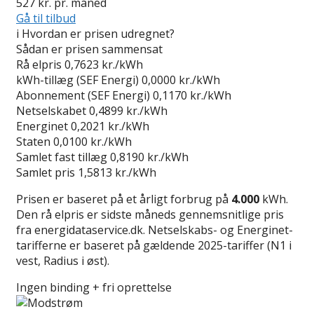
527
kr. pr. måned
Gå til tilbud
i
Hvordan er prisen udregnet?
Sådan er prisen sammensat
Rå elpris
0,7623 kr./kWh
kWh-tillæg (SEF Energi)
0,0000 kr./kWh
Abonnement (SEF Energi)
0,1170 kr./kWh
Netselskabet
0,4899 kr./kWh
Energinet
0,2021 kr./kWh
Staten
0,0100 kr./kWh
Samlet fast tillæg
0,8190 kr./kWh
Samlet pris
1,5813 kr./kWh
Prisen er baseret på et årligt forbrug på
4.000
kWh.
Den rå elpris er sidste måneds gennemsnitlige pris
fra energidataservice.dk. Netselskabs- og Energinet-
tarifferne er baseret på gældende 2025-tariffer (N1 i
vest, Radius i øst).
Ingen binding + fri oprettelse