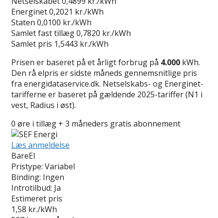
Netselskabet
0,4899 kr./kWh
Energinet
0,2021 kr./kWh
Staten
0,0100 kr./kWh
Samlet fast tillæg
0,7820 kr./kWh
Samlet pris
1,5443 kr./kWh
Prisen er baseret på et årligt forbrug på
4.000
kWh.
Den rå elpris er sidste måneds gennemsnitlige pris
fra energidataservice.dk. Netselskabs- og Energinet-
tarifferne er baseret på gældende 2025-tariffer (N1 i
vest, Radius i øst).
0 øre i tillæg + 3 måneders gratis abonnement
Læs anmeldelse
BareEl
Pristype:
Variabel
Binding:
Ingen
Introtilbud:
Ja
Estimeret pris
1,58
kr./kWh