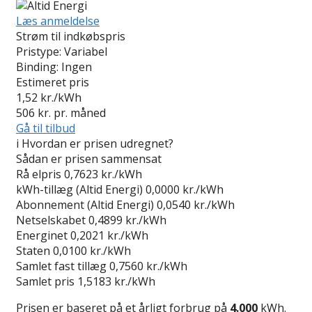
Læs anmeldelse
Strøm til indkøbspris
Pristype:
Variabel
Binding:
Ingen
Estimeret pris
1,52
kr./kWh
506
kr. pr. måned
Gå til tilbud
i
Hvordan er prisen udregnet?
Sådan er prisen sammensat
Rå elpris
0,7623 kr./kWh
kWh-tillæg (Altid Energi)
0,0000 kr./kWh
Abonnement (Altid Energi)
0,0540 kr./kWh
Netselskabet
0,4899 kr./kWh
Energinet
0,2021 kr./kWh
Staten
0,0100 kr./kWh
Samlet fast tillæg
0,7560 kr./kWh
Samlet pris
1,5183 kr./kWh
Prisen er baseret på et årligt forbrug på
4.000
kWh.