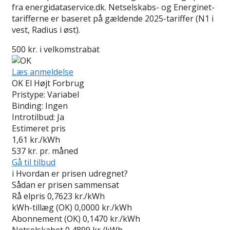
fra energidataservice.dk. Netselskabs- og Energinet-
tarifferne er baseret på gældende 2025-tariffer (N1 i
vest, Radius i øst).
500 kr. i velkomstrabat
Læs anmeldelse
OK El Højt Forbrug
Pristype:
Variabel
Binding:
Ingen
Introtilbud:
Ja
Estimeret pris
1,61
kr./kWh
537
kr. pr. måned
Gå til tilbud
i
Hvordan er prisen udregnet?
Sådan er prisen sammensat
Rå elpris
0,7623 kr./kWh
kWh-tillæg (OK)
0,0000 kr./kWh
Abonnement (OK)
0,1470 kr./kWh
Netselskabet
0,4899 kr./kWh