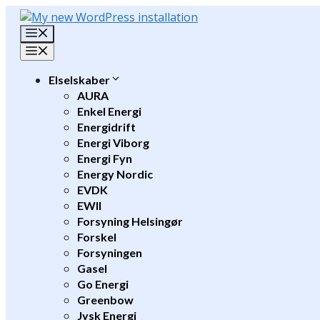
Hop
til
Menu
indhold
Menu
Elselskaber
AURA
Enkel Energi
Energidrift
Energi Viborg
Energi Fyn
Energy Nordic
EVDK
EWII
Forsyning Helsingør
Forskel
Forsyningen
Gasel
Go Energi
Greenbow
Jysk Energi