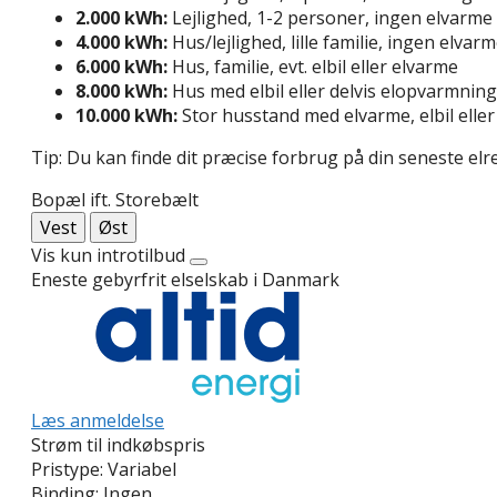
2.000 kWh:
Lejlighed, 1-2 personer, ingen elvarme
4.000 kWh:
Hus/lejlighed, lille familie, ingen elvar
6.000 kWh:
Hus, familie, evt. elbil eller elvarme
8.000 kWh:
Hus med elbil eller delvis elopvarmning
10.000 kWh:
Stor husstand med elvarme, elbil ell
Tip: Du kan finde dit præcise forbrug på din seneste elr
Bopæl ift. Storebælt
Vest
Øst
Vis kun introtilbud
Eneste gebyrfrit elselskab i Danmark
Læs anmeldelse
Strøm til indkøbspris
Pristype:
Variabel
Binding:
Ingen