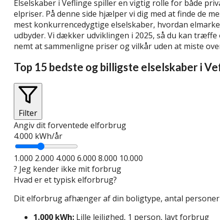
Elselskaber i Veflinge spiller en vigtig rolle for både 
elpriser. På denne side hjælper vi dig med at finde de me
mest konkurrencedygtige elselskaber, hvordan elmarke
udbyder. Vi dækker udviklingen i 2025, så du kan træffe 
nemt at sammenligne priser og vilkår uden at miste overb
Top 15 bedste og billigste elselskaber i Ve
Filter
Angiv dit forventede elforbrug
4.000
kWh/år
1.000
2.000
4.000
6.000
8.000
10.000
?
Jeg kender ikke mit forbrug
Hvad er et typisk elforbrug?
Dit elforbrug afhænger af din boligtype, antal person
1.000 kWh:
Lille lejlighed, 1 person, lavt forbrug