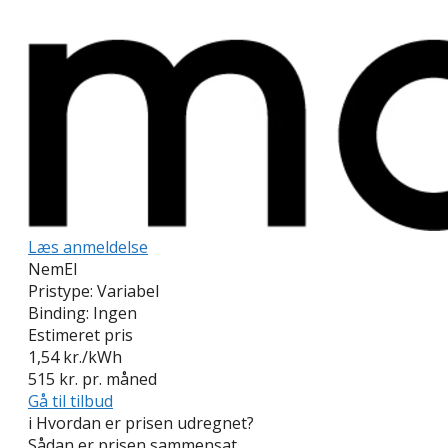
Læs anmeldelse
NemEl
Pristype:
Variabel
Binding:
Ingen
Estimeret pris
1,54
kr./kWh
515
kr. pr. måned
Gå til tilbud
i
Hvordan er prisen udregnet?
Sådan er prisen sammensat