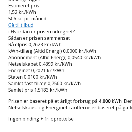
Estimeret pris
1,52
kr./kWh
506
kr. pr. måned
Gå til tilbud
i
Hvordan er prisen udregnet?
Sådan er prisen sammensat
Rå elpris
0,7623 kr./kWh
kWh-tillæg (Altid Energi)
0,0000 kr./kWh
Abonnement (Altid Energi)
0,0540 kr./kWh
Netselskabet
0,4899 kr./kWh
Energinet
0,2021 kr./kWh
Staten
0,0100 kr./kWh
Samlet fast tillæg
0,7560 kr./kWh
Samlet pris
1,5183 kr./kWh
Prisen er baseret på et årligt forbrug på
4.000
kWh. Den 
Netselskabs- og Energinet-tarifferne er baseret på gælde
Ingen binding + fri oprettelse