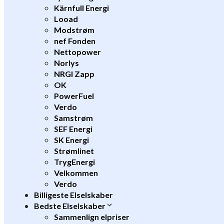
Kärnfull Energi
Looad
Modstrøm
nef Fonden
Nettopower
Norlys
NRGI Zapp
OK
PowerFuel
Verdo
Samstrøm
SEF Energi
SK Energi
Strømlinet
TrygEnergi
Velkommen
Verdo
Billigeste Elselskaber
Bedste Elselskaber
Sammenlign elpriser