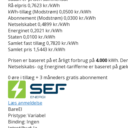
Rå elpris
0,7623 kr./kWh
kWh-tillæg (Modstrøm)
0,0500 kr./kWh
Abonnement (Modstrøm)
0,0300 kr./kWh
Netselskabet
0,4899 kr./kWh
Energinet
0,2021 kr./kWh
Staten
0,0100 kr./kWh
Samlet fast tillæg
0,7820 kr./kWh
Samlet pris
1,5443 kr./kWh
Prisen er baseret på et årligt forbrug på
4.000
kWh. Den 
Netselskabs- og Energinet-tarifferne er baseret på gælde
0 øre i tillæg + 3 måneders gratis abonnement
Læs anmeldelse
BareEl
Pristype:
Variabel
Binding:
Ingen
Introtilbud:
Ja