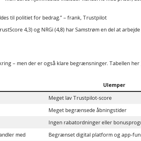
s til politiet for bedrag.” – frank, Trustpilot
tScore 4,3) og NRGi (4,8) har Samstrøm en del at arbejde p
kring – men der er også klare begrænsninger. Tabellen her g
Ulemper
Meget lav Trustpilot-score
Meget begrænsede åbningstider
Ingen rabatordninger eller bonuspro
handler med
Begrænset digital platform og app-funk