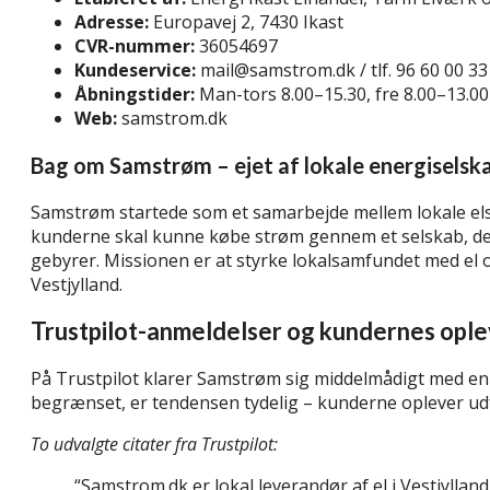
Adresse:
Europavej 2, 7430 Ikast
CVR-nummer:
36054697
Kundeservice:
mail@samstrom.dk / tlf. 96 60 00 33
Åbningstider:
Man-tors 8.00–15.30, fre 8.00–13.00
Web:
samstrom.dk
Bag om Samstrøm – ejet af lokale energiselsk
Samstrøm startede som et samarbejde mellem lokale else
kunderne skal kunne købe strøm gennem et selskab, de 
gebyrer. Missionen er at styrke lokalsamfundet med el o
Vestjylland.
Trustpilot-anmeldelser og kundernes opl
På Trustpilot klarer Samstrøm sig middelmådigt med en
begrænset, er tendensen tydelig – kunderne oplever u
To udvalgte citater fra Trustpilot:
“Samstrom.dk er lokal leverandør af el i Vestjylla