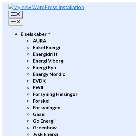
Hop
til
Menu
indhold
Menu
Elselskaber
AURA
Enkel Energi
Energidrift
Energi Viborg
Energi Fyn
Energy Nordic
EVDK
EWII
Forsyning Helsingør
Forskel
Forsyningen
Gasel
Go Energi
Greenbow
Jysk Energi