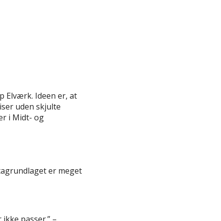
 Elværk. Ideen er, at
ser uden skjulte
r i Midt- og
tagrundlaget er meget
 ikke passer.” –