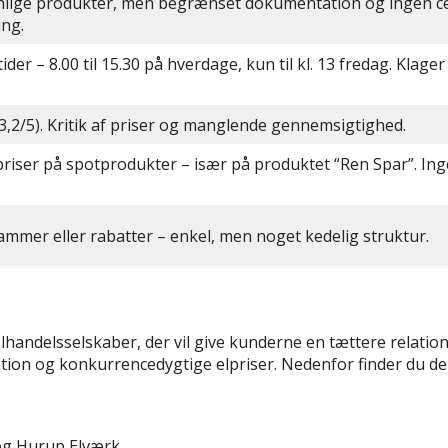
nlige produkter, men begrænset dokumentation og ingen cer
ing.
er – 8.00 til 15.30 på hverdage, kun til kl. 13 fredag. Klage
(3,2/5). Kritik af priser og manglende gennemsigtighed.
riser på spotprodukter – især på produktet “Ren Spar”. In
ammer eller rabatter – enkel, men noget kedelig struktur.
andelsselskaber, der vil give kunderne en tættere relation 
ation og konkurrencedygtige elpriser. Nedenfor finder du de
 og Hurup Elværk