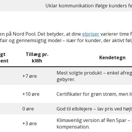
Uklar kommunikation ifølge kunders f
en på Nord Pool. Det betyder, at dine
elpriser
varierer time 
fair og gennemsigtig model – især for kunder, der aktivt fø
igt
Tillæg pr.
Kendetegn
ent
kWh
Mest solgte produkt – enkel afre
+7 øre
gebyrer.
+10 øre
Certifikater for grøn strøm, men li
0 øre
God til elbilejere – lav pris ved høj
Klimavenlig version af Ren Spar –
+3 øre
kompensation.