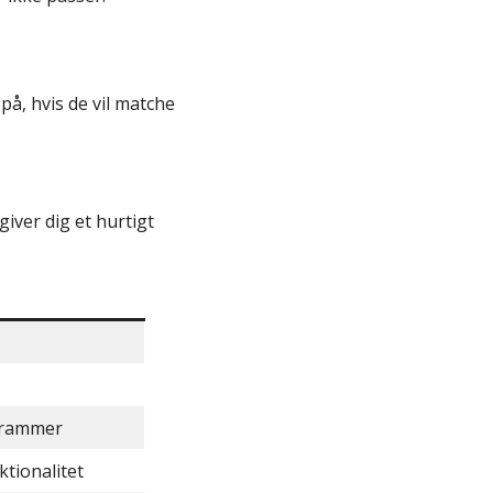
å, hvis de vil matche
iver dig et hurtigt
grammer
tionalitet