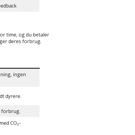
eedback
for time, og du betaler
lger deres forbrug.
gning, ingen
dt dyrere.
t forbrug.
 med CO₂-