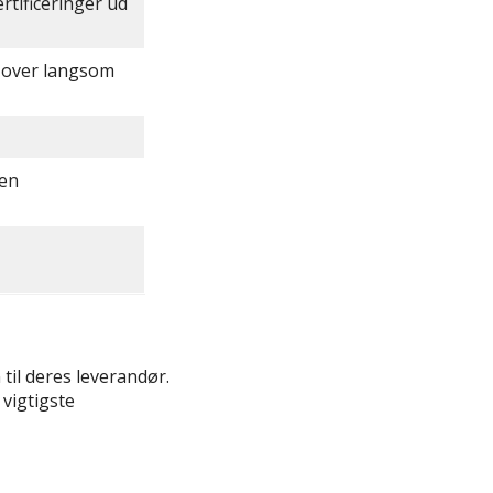
tificeringer ud
r over langsom
gen
til deres leverandør.
 vigtigste