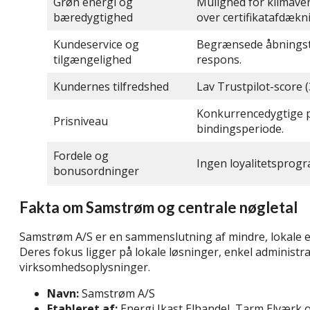
Grøn energi og
Mulighed for klimave
bæredygtighed
over certifikatafdækn
Kundeservice og
Begrænsede åbningstid
tilgængelighed
respons.
Kundernes tilfredshed
Lav Trustpilot-score 
Konkurrencedygtige p
Prisniveau
bindingsperiode.
Fordele og
Ingen loyalitetsprogr
bonusordninger
Fakta om Samstrøm og centrale nøgletal
Samstrøm A/S er en sammenslutning af mindre, lokale elh
Deres fokus ligger på lokale løsninger, enkel administr
virksomhedsoplysninger.
Navn:
Samstrøm A/S
Etableret af:
Energi Ikast Elhandel, Tarm Elværk