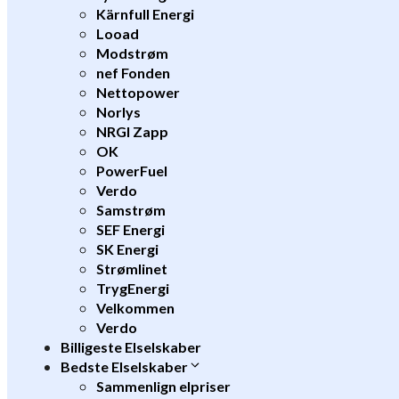
Kärnfull Energi
Looad
Modstrøm
nef Fonden
Nettopower
Norlys
NRGI Zapp
OK
PowerFuel
Verdo
Samstrøm
SEF Energi
SK Energi
Strømlinet
TrygEnergi
Velkommen
Verdo
Billigeste Elselskaber
Bedste Elselskaber
Sammenlign elpriser