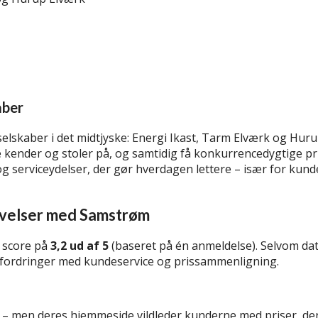
aber
lskaber i det midtjyske: Energi Ikast, Tarm Elværk og Hurup
kender og stoler på, og samtidig få konkurrencedygtige pri
g serviceydelser, der gør hverdagen lettere – især for kunde
evelser med Samstrøm
 score på
3,2 ud af 5
(baseret på én anmeldelse). Selvom da
dfordringer med kundeservice og prissammenligning.
nd – men deres hjemmeside vildleder kunderne med priser, der