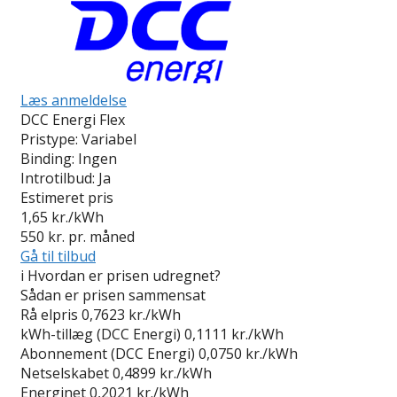
Læs anmeldelse
DCC Energi Flex
Pristype:
Variabel
Binding:
Ingen
Introtilbud:
Ja
Estimeret pris
1,65
kr./kWh
550
kr. pr. måned
Gå til tilbud
i
Hvordan er prisen udregnet?
Sådan er prisen sammensat
Rå elpris
0,7623 kr./kWh
kWh-tillæg (DCC Energi)
0,1111 kr./kWh
Abonnement (DCC Energi)
0,0750 kr./kWh
Netselskabet
0,4899 kr./kWh
Energinet
0,2021 kr./kWh