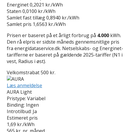
Energinet
0,2021 kr./kWh
Staten
0,0100 kr./kWh
Samlet fast tillæg
0,8940 kr./kWh
Samlet pris
1,6563 kr./kWh
Prisen er baseret på et årligt forbrug på
4.000
kWh.
Den rå elpris er sidste måneds gennemsnitlige pris
fra energidataservice.dk. Netselskabs- og Energinet-
tarifferne er baseret på gældende 2025-tariffer (N1 i
vest, Radius i øst).
Velkomstrabat 500 kr.
Læs anmeldelse
AURA Light
Pristype:
Variabel
Binding:
Ingen
Introtilbud:
Ja
Estimeret pris
1,69
kr./kWh
565
kr. pr. måned