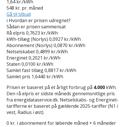
1,64
kr./kWh
548
kr. pr. måned
Gå til tilbud
i
Hvordan er prisen udregnet?
Sådan er prisen sammensat
Rå elpris
0,7623 kr./kWh
kWh-tillæg (Norlys)
0,0927 kr./kWh
Abonnement (Norlys)
0,0870 kr./kWh
Netselskabet
0,4899 kr./kWh
Energinet
0,2021 kr./kWh
Staten
0,0100 kr./kWh
Samlet fast tillæg
0,8817 kr./kWh
Samlet pris
1,6440 kr./kWh
Prisen er baseret på et årligt forbrug på
4.000
kWh.
Den rå elpris er sidste måneds gennemsnitlige pris
fra energidataservice.dk. Netselskabs- og Energinet-
tarifferne er baseret på gældende 2025-tariffer (N1 i
vest, Radius i øst).
0 kr. i abonnement for løbende måned + 6 måneder