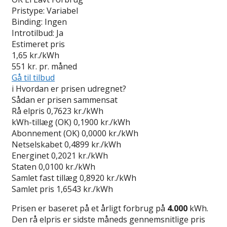
Pristype:
Variabel
Binding:
Ingen
Introtilbud:
Ja
Estimeret pris
1,65
kr./kWh
551
kr. pr. måned
Gå til tilbud
i
Hvordan er prisen udregnet?
Sådan er prisen sammensat
Rå elpris
0,7623 kr./kWh
kWh-tillæg (OK)
0,1900 kr./kWh
Abonnement (OK)
0,0000 kr./kWh
Netselskabet
0,4899 kr./kWh
Energinet
0,2021 kr./kWh
Staten
0,0100 kr./kWh
Samlet fast tillæg
0,8920 kr./kWh
Samlet pris
1,6543 kr./kWh
Prisen er baseret på et årligt forbrug på
4.000
kWh.
Den rå elpris er sidste måneds gennemsnitlige pris