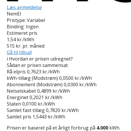
Læs anmeldelse
NemEl
Pristype:
Variabel
Binding:
Ingen
Estimeret pris
1,54
kr./kWh
515
kr. pr. måned
Gå til tilbud
i
Hvordan er prisen udregnet?
Sådan er prisen sammensat
Rå elpris
0,7623 kr./kWh
kWh-tillæg (Modstrøm)
0,0500 kr./kWh
Abonnement (Modstrøm)
0,0300 kr./kWh
Netselskabet
0,4899 kr./kWh
Energinet
0,2021 kr./kWh
Staten
0,0100 kr./kWh
Samlet fast tillæg
0,7820 kr./kWh
Samlet pris
1,5443 kr./kWh
Prisen er baseret på et årligt forbrug på
4.000
kWh.