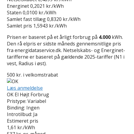
Energinet
0,2021 kr./kWh
Staten
0,0100 kr./kWh
Samlet fast tillæg
0,8320 kr./kWh
Samlet pris
1,5943 kr./kWh
Prisen er baseret på et årligt forbrug på
4.000
kWh.
Den rå elpris er sidste måneds gennemsnitlige pris
fra energidataservice.dk. Netselskabs- og Energinet-
tarifferne er baseret på gældende 2025-tariffer (N1 i
vest, Radius i øst).
500 kr. i velkomstrabat
Læs anmeldelse
OK El Højt Forbrug
Pristype:
Variabel
Binding:
Ingen
Introtilbud:
Ja
Estimeret pris
1,61
kr./kWh
537
kr. pr. måned