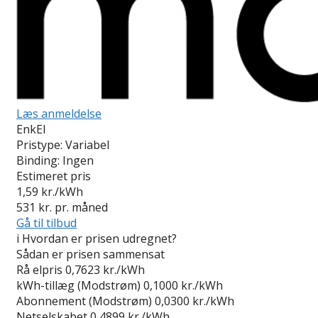
Læs anmeldelse
EnkEl
Pristype:
Variabel
Binding:
Ingen
Estimeret pris
1,59
kr./kWh
531
kr. pr. måned
Gå til tilbud
i
Hvordan er prisen udregnet?
Sådan er prisen sammensat
Rå elpris
0,7623 kr./kWh
kWh-tillæg (Modstrøm)
0,1000 kr./kWh
Abonnement (Modstrøm)
0,0300 kr./kWh
Netselskabet
0,4899 kr./kWh