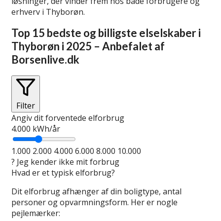
løsninger, der vinder frem hos både forbrugere og
erhverv i Thyborøn.
Top 15 bedste og billigste elselskaber i
Thyborøn i 2025 – Anbefalet af
Borsenlive.dk
Filter
Angiv dit forventede elforbrug
4.000
kWh/år
1.000
2.000
4.000
6.000
8.000
10.000
?
Jeg kender ikke mit forbrug
Hvad er et typisk elforbrug?
Dit elforbrug afhænger af din boligtype, antal
personer og opvarmningsform. Her er nogle
pejlemærker: