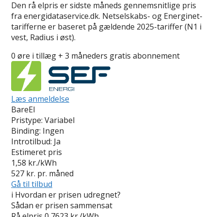
Den rå elpris er sidste måneds gennemsnitlige pris
fra energidataservice.dk. Netselskabs- og Energinet-
tarifferne er baseret på gældende 2025-tariffer (N1 i
vest, Radius i øst).
0 øre i tillæg + 3 måneders gratis abonnement
Læs anmeldelse
BareEl
Pristype:
Variabel
Binding:
Ingen
Introtilbud:
Ja
Estimeret pris
1,58
kr./kWh
527
kr. pr. måned
Gå til tilbud
i
Hvordan er prisen udregnet?
Sådan er prisen sammensat
Rå elpris
0,7623 kr./kWh