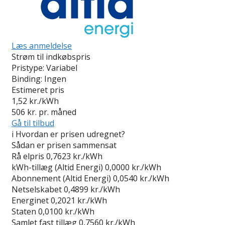
Læs anmeldelse
Strøm til indkøbspris
Pristype:
Variabel
Binding:
Ingen
Estimeret pris
1,52
kr./kWh
506
kr. pr. måned
Gå til tilbud
i
Hvordan er prisen udregnet?
Sådan er prisen sammensat
Rå elpris
0,7623 kr./kWh
kWh-tillæg (Altid Energi)
0,0000 kr./kWh
Abonnement (Altid Energi)
0,0540 kr./kWh
Netselskabet
0,4899 kr./kWh
Energinet
0,2021 kr./kWh
Staten
0,0100 kr./kWh
Samlet fast tillæg
0,7560 kr./kWh