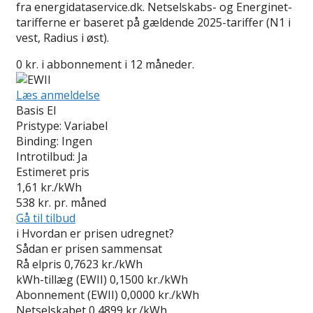
fra energidataservice.dk. Netselskabs- og Energinet-
tarifferne er baseret på gældende 2025-tariffer (N1 i
vest, Radius i øst).
0 kr. i abbonnement i 12 måneder.
Læs anmeldelse
Basis El
Pristype:
Variabel
Binding:
Ingen
Introtilbud:
Ja
Estimeret pris
1,61
kr./kWh
538
kr. pr. måned
Gå til tilbud
i
Hvordan er prisen udregnet?
Sådan er prisen sammensat
Rå elpris
0,7623 kr./kWh
kWh-tillæg (EWII)
0,1500 kr./kWh
Abonnement (EWII)
0,0000 kr./kWh
Netselskabet
0,4899 kr./kWh