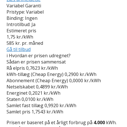
Variabel Garanti
Pristype:
Variabel
Binding:
Ingen
Introtilbud:
Ja
Estimeret pris
1,75
kr./kWh
585
kr. pr. måned
Gå til tilbud
i
Hvordan er prisen udregnet?
Sådan er prisen sammensat
Rå elpris
0,7623 kr./kWh
kWh-tillæg (Cheap Energy)
0,2900 kr./kWh
Abonnement (Cheap Energy)
0,0000 kr./kWh
Netselskabet
0,4899 kr./kWh
Energinet
0,2021 kr./kWh
Staten
0,0100 kr./kWh
Samlet fast tillæg
0,9920 kr./kWh
Samlet pris
1,7543 kr./kWh
Prisen er baseret på et årligt forbrug på
4.000
kWh.