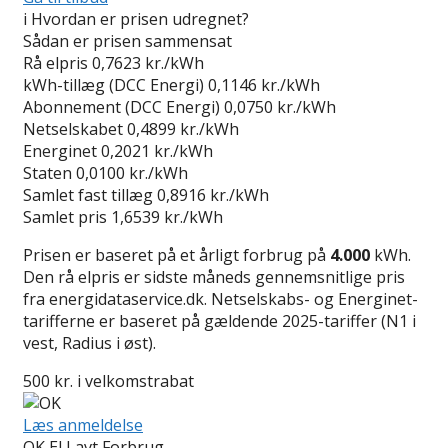
i
Hvordan er prisen udregnet?
Sådan er prisen sammensat
Rå elpris
0,7623 kr./kWh
kWh-tillæg (DCC Energi)
0,1146 kr./kWh
Abonnement (DCC Energi)
0,0750 kr./kWh
Netselskabet
0,4899 kr./kWh
Energinet
0,2021 kr./kWh
Staten
0,0100 kr./kWh
Samlet fast tillæg
0,8916 kr./kWh
Samlet pris
1,6539 kr./kWh
Prisen er baseret på et årligt forbrug på
4.000
kWh.
Den rå elpris er sidste måneds gennemsnitlige pris
fra energidataservice.dk. Netselskabs- og Energinet-
tarifferne er baseret på gældende 2025-tariffer (N1 i
vest, Radius i øst).
500 kr. i velkomstrabat
Læs anmeldelse
OK El Lavt Forbrug