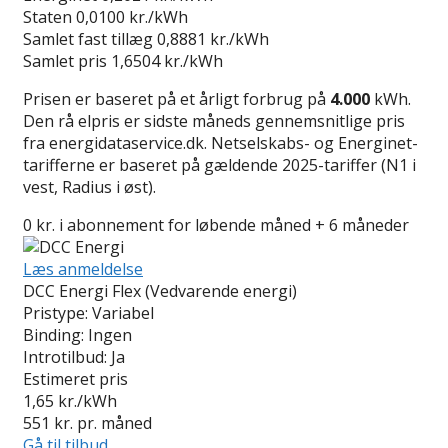
Staten
0,0100 kr./kWh
Samlet fast tillæg
0,8881 kr./kWh
Samlet pris
1,6504 kr./kWh
Prisen er baseret på et årligt forbrug på
4.000
kWh.
Den rå elpris er sidste måneds gennemsnitlige pris
fra energidataservice.dk. Netselskabs- og Energinet-
tarifferne er baseret på gældende 2025-tariffer (N1 i
vest, Radius i øst).
0 kr. i abonnement for løbende måned + 6 måneder
Læs anmeldelse
DCC Energi Flex (Vedvarende energi)
Pristype:
Variabel
Binding:
Ingen
Introtilbud:
Ja
Estimeret pris
1,65
kr./kWh
551
kr. pr. måned
Gå til tilbud