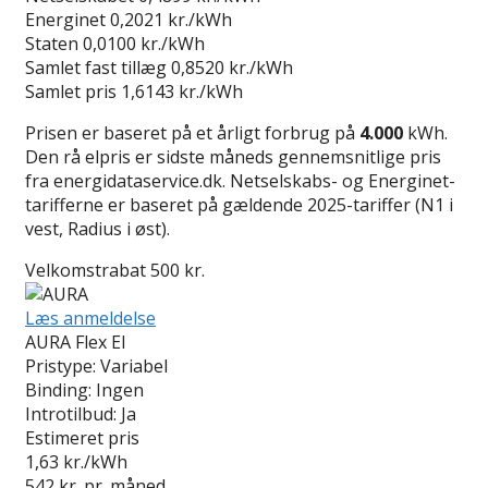
Energinet
0,2021 kr./kWh
Staten
0,0100 kr./kWh
Samlet fast tillæg
0,8520 kr./kWh
Samlet pris
1,6143 kr./kWh
Prisen er baseret på et årligt forbrug på
4.000
kWh.
Den rå elpris er sidste måneds gennemsnitlige pris
fra energidataservice.dk. Netselskabs- og Energinet-
tarifferne er baseret på gældende 2025-tariffer (N1 i
vest, Radius i øst).
Velkomstrabat 500 kr.
Læs anmeldelse
AURA Flex El
Pristype:
Variabel
Binding:
Ingen
Introtilbud:
Ja
Estimeret pris
1,63
kr./kWh
542
kr. pr. måned