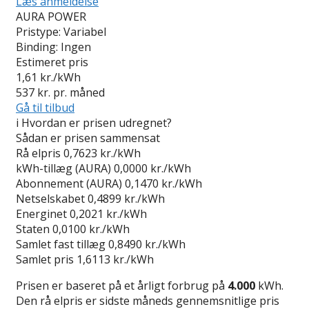
Læs anmeldelse
AURA POWER
Pristype:
Variabel
Binding:
Ingen
Estimeret pris
1,61
kr./kWh
537
kr. pr. måned
Gå til tilbud
i
Hvordan er prisen udregnet?
Sådan er prisen sammensat
Rå elpris
0,7623 kr./kWh
kWh-tillæg (AURA)
0,0000 kr./kWh
Abonnement (AURA)
0,1470 kr./kWh
Netselskabet
0,4899 kr./kWh
Energinet
0,2021 kr./kWh
Staten
0,0100 kr./kWh
Samlet fast tillæg
0,8490 kr./kWh
Samlet pris
1,6113 kr./kWh
Prisen er baseret på et årligt forbrug på
4.000
kWh.
Den rå elpris er sidste måneds gennemsnitlige pris