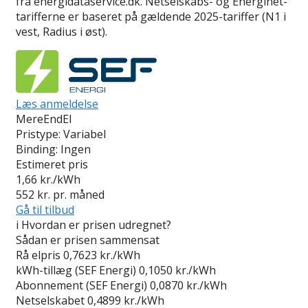
fra energidataservice.dk. Netselskabs- og Energinet-
tarifferne er baseret på gældende 2025-tariffer (N1 i
vest, Radius i øst).
Læs anmeldelse
MereEndEl
Pristype:
Variabel
Binding:
Ingen
Estimeret pris
1,66
kr./kWh
552
kr. pr. måned
Gå til tilbud
i
Hvordan er prisen udregnet?
Sådan er prisen sammensat
Rå elpris
0,7623 kr./kWh
kWh-tillæg (SEF Energi)
0,1050 kr./kWh
Abonnement (SEF Energi)
0,0870 kr./kWh
Netselskabet
0,4899 kr./kWh