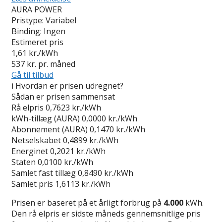
AURA POWER
Pristype:
Variabel
Binding:
Ingen
Estimeret pris
1,61
kr./kWh
537
kr. pr. måned
Gå til tilbud
i
Hvordan er prisen udregnet?
Sådan er prisen sammensat
Rå elpris
0,7623 kr./kWh
kWh-tillæg (AURA)
0,0000 kr./kWh
Abonnement (AURA)
0,1470 kr./kWh
Netselskabet
0,4899 kr./kWh
Energinet
0,2021 kr./kWh
Staten
0,0100 kr./kWh
Samlet fast tillæg
0,8490 kr./kWh
Samlet pris
1,6113 kr./kWh
Prisen er baseret på et årligt forbrug på
4.000
kWh.
Den rå elpris er sidste måneds gennemsnitlige pris