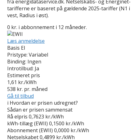
fra energidataservice.dk. Netselskabs- og Energinet-
tarifferne er baseret på gældende 2025-tariffer (N1 i
vest, Radius i øst).
0 kr. i abbonnement i 12 måneder.
Læs anmeldelse
Basis El
Pristype:
Variabel
Binding:
Ingen
Introtilbud:
Ja
Estimeret pris
1,61
kr./kWh
538
kr. pr. måned
Gå til tilbud
i
Hvordan er prisen udregnet?
Sådan er prisen sammensat
Rå elpris
0,7623 kr./kWh
kWh-tillæg (EWII)
0,1500 kr./kWh
Abonnement (EWII)
0,0000 kr./kWh
Netselskabet
0,4899 kr./kWh