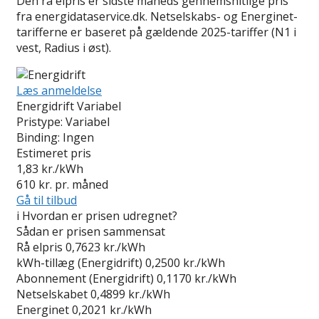
Den rå elpris er sidste måneds gennemsnitlige pris
fra energidataservice.dk. Netselskabs- og Energinet-
tarifferne er baseret på gældende 2025-tariffer (N1 i
vest, Radius i øst).
Læs anmeldelse
Energidrift Variabel
Pristype:
Variabel
Binding:
Ingen
Estimeret pris
1,83
kr./kWh
610
kr. pr. måned
Gå til tilbud
i
Hvordan er prisen udregnet?
Sådan er prisen sammensat
Rå elpris
0,7623 kr./kWh
kWh-tillæg (Energidrift)
0,2500 kr./kWh
Abonnement (Energidrift)
0,1170 kr./kWh
Netselskabet
0,4899 kr./kWh
Energinet
0,2021 kr./kWh