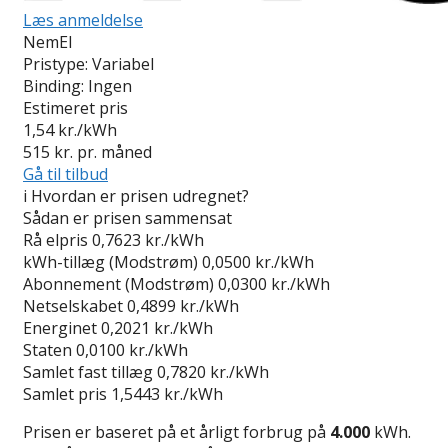
Læs anmeldelse
NemEl
Pristype:
Variabel
Binding:
Ingen
Estimeret pris
1,54
kr./kWh
515
kr. pr. måned
Gå til tilbud
i
Hvordan er prisen udregnet?
Sådan er prisen sammensat
Rå elpris
0,7623 kr./kWh
kWh-tillæg (Modstrøm)
0,0500 kr./kWh
Abonnement (Modstrøm)
0,0300 kr./kWh
Netselskabet
0,4899 kr./kWh
Energinet
0,2021 kr./kWh
Staten
0,0100 kr./kWh
Samlet fast tillæg
0,7820 kr./kWh
Samlet pris
1,5443 kr./kWh
Prisen er baseret på et årligt forbrug på
4.000
kWh.