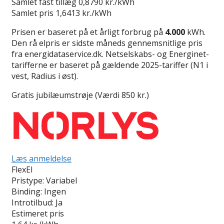
Samlet fast tillæg
0,8790 kr./kWh
Samlet pris
1,6413 kr./kWh
Prisen er baseret på et årligt forbrug på
4.000
kWh.
Den rå elpris er sidste måneds gennemsnitlige pris
fra energidataservice.dk. Netselskabs- og Energinet-
tarifferne er baseret på gældende 2025-tariffer (N1 i
vest, Radius i øst).
Gratis jubilæumstrøje (Værdi 850 kr.)
Læs anmeldelse
FlexEl
Pristype:
Variabel
Binding:
Ingen
Introtilbud:
Ja
Estimeret pris