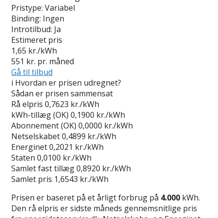
Pristype:
Variabel
Binding:
Ingen
Introtilbud:
Ja
Estimeret pris
1,65
kr./kWh
551
kr. pr. måned
Gå til tilbud
i
Hvordan er prisen udregnet?
Sådan er prisen sammensat
Rå elpris
0,7623 kr./kWh
kWh-tillæg (OK)
0,1900 kr./kWh
Abonnement (OK)
0,0000 kr./kWh
Netselskabet
0,4899 kr./kWh
Energinet
0,2021 kr./kWh
Staten
0,0100 kr./kWh
Samlet fast tillæg
0,8920 kr./kWh
Samlet pris
1,6543 kr./kWh
Prisen er baseret på et årligt forbrug på
4.000
kWh.
Den rå elpris er sidste måneds gennemsnitlige pris