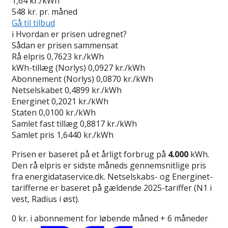
1,64
kr./kWh
548
kr. pr. måned
Gå til tilbud
i
Hvordan er prisen udregnet?
Sådan er prisen sammensat
Rå elpris
0,7623 kr./kWh
kWh-tillæg (Norlys)
0,0927 kr./kWh
Abonnement (Norlys)
0,0870 kr./kWh
Netselskabet
0,4899 kr./kWh
Energinet
0,2021 kr./kWh
Staten
0,0100 kr./kWh
Samlet fast tillæg
0,8817 kr./kWh
Samlet pris
1,6440 kr./kWh
Prisen er baseret på et årligt forbrug på
4.000
kWh.
Den rå elpris er sidste måneds gennemsnitlige pris
fra energidataservice.dk. Netselskabs- og Energinet-
tarifferne er baseret på gældende 2025-tariffer (N1 i
vest, Radius i øst).
0 kr. i abonnement for løbende måned + 6 måneder