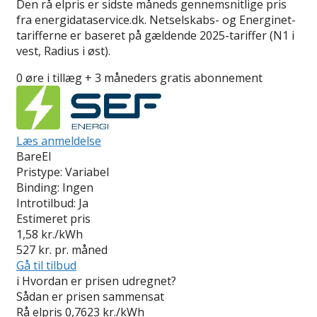
Den rå elpris er sidste måneds gennemsnitlige pris
fra energidataservice.dk. Netselskabs- og Energinet-
tarifferne er baseret på gældende 2025-tariffer (N1 i
vest, Radius i øst).
0 øre i tillæg + 3 måneders gratis abonnement
Læs anmeldelse
BareEl
Pristype:
Variabel
Binding:
Ingen
Introtilbud:
Ja
Estimeret pris
1,58
kr./kWh
527
kr. pr. måned
Gå til tilbud
i
Hvordan er prisen udregnet?
Sådan er prisen sammensat
Rå elpris
0,7623 kr./kWh