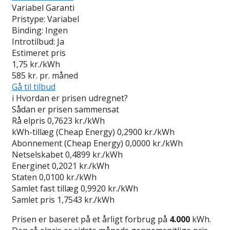
Variabel Garanti
Pristype:
Variabel
Binding:
Ingen
Introtilbud:
Ja
Estimeret pris
1,75
kr./kWh
585
kr. pr. måned
Gå til tilbud
i
Hvordan er prisen udregnet?
Sådan er prisen sammensat
Rå elpris
0,7623 kr./kWh
kWh-tillæg (Cheap Energy)
0,2900 kr./kWh
Abonnement (Cheap Energy)
0,0000 kr./kWh
Netselskabet
0,4899 kr./kWh
Energinet
0,2021 kr./kWh
Staten
0,0100 kr./kWh
Samlet fast tillæg
0,9920 kr./kWh
Samlet pris
1,7543 kr./kWh
Prisen er baseret på et årligt forbrug på
4.000
kWh.