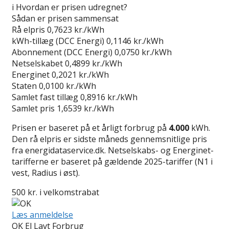
i
Hvordan er prisen udregnet?
Sådan er prisen sammensat
Rå elpris
0,7623 kr./kWh
kWh-tillæg (DCC Energi)
0,1146 kr./kWh
Abonnement (DCC Energi)
0,0750 kr./kWh
Netselskabet
0,4899 kr./kWh
Energinet
0,2021 kr./kWh
Staten
0,0100 kr./kWh
Samlet fast tillæg
0,8916 kr./kWh
Samlet pris
1,6539 kr./kWh
Prisen er baseret på et årligt forbrug på
4.000
kWh.
Den rå elpris er sidste måneds gennemsnitlige pris
fra energidataservice.dk. Netselskabs- og Energinet-
tarifferne er baseret på gældende 2025-tariffer (N1 i
vest, Radius i øst).
500 kr. i velkomstrabat
Læs anmeldelse
OK El Lavt Forbrug