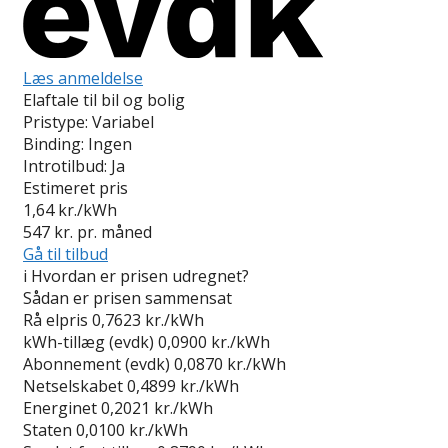
Læs anmeldelse
Elaftale til bil og bolig
Pristype:
Variabel
Binding:
Ingen
Introtilbud:
Ja
Estimeret pris
1,64
kr./kWh
547
kr. pr. måned
Gå til tilbud
i
Hvordan er prisen udregnet?
Sådan er prisen sammensat
Rå elpris
0,7623 kr./kWh
kWh-tillæg (evdk)
0,0900 kr./kWh
Abonnement (evdk)
0,0870 kr./kWh
Netselskabet
0,4899 kr./kWh
Energinet
0,2021 kr./kWh
Staten
0,0100 kr./kWh