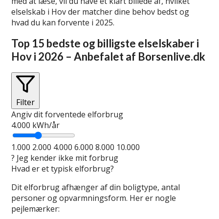
med at læse, vil du have et klart billede af, hvilket
elselskab i Hov der matcher dine behov bedst og
hvad du kan forvente i 2025.
Top 15 bedste og billigste elselskaber i
Hov i 2026 – Anbefalet af Borsenlive.dk
Filter
Angiv dit forventede elforbrug
4.000
kWh/år
1.000
2.000
4.000
6.000
8.000
10.000
?
Jeg kender ikke mit forbrug
Hvad er et typisk elforbrug?
Dit elforbrug afhænger af din boligtype, antal
personer og opvarmningsform. Her er nogle
pejlemærker: