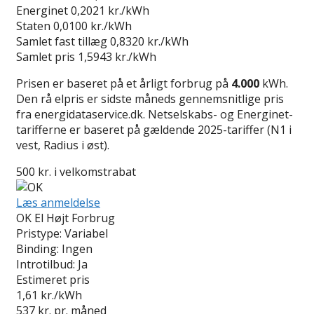
Energinet
0,2021 kr./kWh
Staten
0,0100 kr./kWh
Samlet fast tillæg
0,8320 kr./kWh
Samlet pris
1,5943 kr./kWh
Prisen er baseret på et årligt forbrug på
4.000
kWh.
Den rå elpris er sidste måneds gennemsnitlige pris
fra energidataservice.dk. Netselskabs- og Energinet-
tarifferne er baseret på gældende 2025-tariffer (N1 i
vest, Radius i øst).
500 kr. i velkomstrabat
Læs anmeldelse
OK El Højt Forbrug
Pristype:
Variabel
Binding:
Ingen
Introtilbud:
Ja
Estimeret pris
1,61
kr./kWh
537
kr. pr. måned