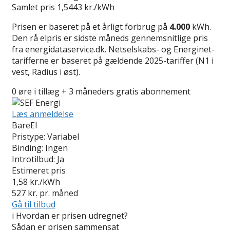
Samlet pris
1,5443 kr./kWh
Prisen er baseret på et årligt forbrug på
4.000
kWh.
Den rå elpris er sidste måneds gennemsnitlige pris
fra energidataservice.dk. Netselskabs- og Energinet-
tarifferne er baseret på gældende 2025-tariffer (N1 i
vest, Radius i øst).
0 øre i tillæg + 3 måneders gratis abonnement
Læs anmeldelse
BareEl
Pristype:
Variabel
Binding:
Ingen
Introtilbud:
Ja
Estimeret pris
1,58
kr./kWh
527
kr. pr. måned
Gå til tilbud
i
Hvordan er prisen udregnet?
Sådan er prisen sammensat