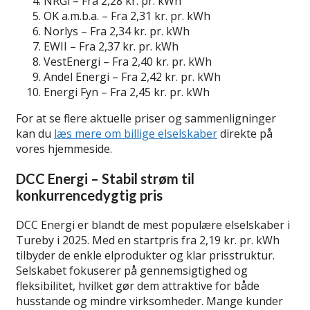
NRGi – Fra 2,28 kr. pr. kWh
OK a.m.b.a. – Fra 2,31 kr. pr. kWh
Norlys – Fra 2,34 kr. pr. kWh
EWII – Fra 2,37 kr. pr. kWh
VestEnergi – Fra 2,40 kr. pr. kWh
Andel Energi – Fra 2,42 kr. pr. kWh
Energi Fyn – Fra 2,45 kr. pr. kWh
For at se flere aktuelle priser og sammenligninger
kan du
læs mere om billige elselskaber
direkte på
vores hjemmeside.
DCC Energi – Stabil strøm til
konkurrencedygtig pris
DCC Energi er blandt de mest populære elselskaber i
Tureby i 2025. Med en startpris fra 2,19 kr. pr. kWh
tilbyder de enkle elprodukter og klar prisstruktur.
Selskabet fokuserer på gennemsigtighed og
fleksibilitet, hvilket gør dem attraktive for både
husstande og mindre virksomheder. Mange kunder