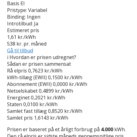
Basis El
Pristype:
Variabel
Binding:
Ingen
Introtilbud:
Ja
Estimeret pris
1,61
kr./kWh
538
kr. pr. måned
Gå til tilbud
i
Hvordan er prisen udregnet?
Sådan er prisen sammensat
Rå elpris
0,7623 kr./kWh
kWh-tillæg (EWII)
0,1500 kr./kWh
Abonnement (EWII)
0,0000 kr./kWh
Netselskabet
0,4899 kr./kWh
Energinet
0,2021 kr./kWh
Staten
0,0100 kr./kWh
Samlet fast tillæg
0,8520 kr./kWh
Samlet pris
1,6143 kr./kWh
Prisen er baseret på et årligt forbrug på
4.000
kWh.
Den rå elpris er sidste måneds gennemsnitlige pris