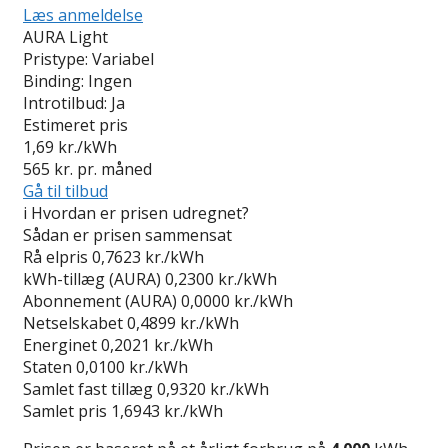
Læs anmeldelse
AURA Light
Pristype:
Variabel
Binding:
Ingen
Introtilbud:
Ja
Estimeret pris
1,69
kr./kWh
565
kr. pr. måned
Gå til tilbud
i
Hvordan er prisen udregnet?
Sådan er prisen sammensat
Rå elpris
0,7623 kr./kWh
kWh-tillæg (AURA)
0,2300 kr./kWh
Abonnement (AURA)
0,0000 kr./kWh
Netselskabet
0,4899 kr./kWh
Energinet
0,2021 kr./kWh
Staten
0,0100 kr./kWh
Samlet fast tillæg
0,9320 kr./kWh
Samlet pris
1,6943 kr./kWh