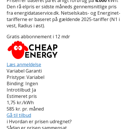
Prisen er baseret på et årligt forbrug på
4.000
kWh.
Den rå elpris er sidste måneds gennemsnitlige pris
fra energidataservice.dk. Netselskabs- og Energinet-
tarifferne er baseret på gældende 2025-tariffer (N1 i
vest, Radius i øst).
Gratis abbonnement i 12 mdr
Læs anmeldelse
Variabel Garanti
Pristype:
Variabel
Binding:
Ingen
Introtilbud:
Ja
Estimeret pris
1,75
kr./kWh
585
kr. pr. måned
Gå til tilbud
i
Hvordan er prisen udregnet?
Sådan er prisen sammensat