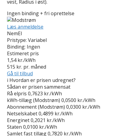
vest, Radius i øst).
Ingen binding + fri oprettelse
Læs anmeldelse
NemEl
Pristype:
Variabel
Binding:
Ingen
Estimeret pris
1,54
kr./kWh
515
kr. pr. måned
Gå til tilbud
i
Hvordan er prisen udregnet?
Sådan er prisen sammensat
Rå elpris
0,7623 kr./kWh
kWh-tillæg (Modstrøm)
0,0500 kr./kWh
Abonnement (Modstrøm)
0,0300 kr./kWh
Netselskabet
0,4899 kr./kWh
Energinet
0,2021 kr./kWh
Staten
0,0100 kr./kWh
Samlet fast tillæg
0,7820 kr./kWh