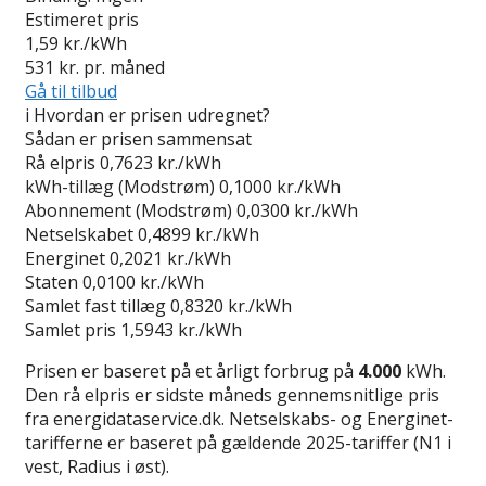
Estimeret pris
1,59
kr./kWh
531
kr. pr. måned
Gå til tilbud
i
Hvordan er prisen udregnet?
Sådan er prisen sammensat
Rå elpris
0,7623 kr./kWh
kWh-tillæg (Modstrøm)
0,1000 kr./kWh
Abonnement (Modstrøm)
0,0300 kr./kWh
Netselskabet
0,4899 kr./kWh
Energinet
0,2021 kr./kWh
Staten
0,0100 kr./kWh
Samlet fast tillæg
0,8320 kr./kWh
Samlet pris
1,5943 kr./kWh
Prisen er baseret på et årligt forbrug på
4.000
kWh.
Den rå elpris er sidste måneds gennemsnitlige pris
fra energidataservice.dk. Netselskabs- og Energinet-
tarifferne er baseret på gældende 2025-tariffer (N1 i
vest, Radius i øst).