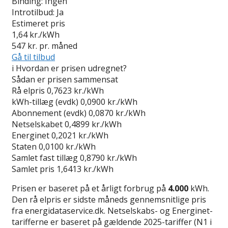
Binding:
Ingen
Introtilbud:
Ja
Estimeret pris
1,64
kr./kWh
547
kr. pr. måned
Gå til tilbud
i
Hvordan er prisen udregnet?
Sådan er prisen sammensat
Rå elpris
0,7623 kr./kWh
kWh-tillæg (evdk)
0,0900 kr./kWh
Abonnement (evdk)
0,0870 kr./kWh
Netselskabet
0,4899 kr./kWh
Energinet
0,2021 kr./kWh
Staten
0,0100 kr./kWh
Samlet fast tillæg
0,8790 kr./kWh
Samlet pris
1,6413 kr./kWh
Prisen er baseret på et årligt forbrug på
4.000
kWh.
Den rå elpris er sidste måneds gennemsnitlige pris
fra energidataservice.dk. Netselskabs- og Energinet-
tarifferne er baseret på gældende 2025-tariffer (N1 i