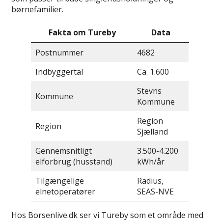
børnefamilier.
Fakta om Tureby
Data
Postnummer
4682
Indbyggertal
Ca. 1.600
Stevns
Kommune
Kommune
Region
Region
Sjælland
Gennemsnitligt
3.500-4.200
elforbrug (husstand)
kWh/år
Tilgængelige
Radius,
elnetoperatører
SEAS-NVE
Hos Borsenlive.dk ser vi Tureby som et område med