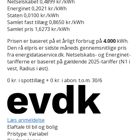
Netselskabet
0,4899 kr./kWh
Energinet
0,2021 kr./kWh
Staten
0,0100 kr./kWh
Samlet fast tillæg
0,8650 kr./kWh
Samlet pris
1,6273 kr./kWh
Prisen er baseret på et årligt forbrug på
4.000
kWh.
Den rå elpris er sidste måneds gennemsnitlige pris
fra energidataservice.dk. Netselskabs- og Energinet-
tarifferne er baseret på gældende 2025-tariffer (N1 i
vest, Radius i øst).
0 kr. i spottillæg + 0 kr. i abon. t.o.m. 30/6
Læs anmeldelse
Elaftale til bil og bolig
Pristype:
Variabel