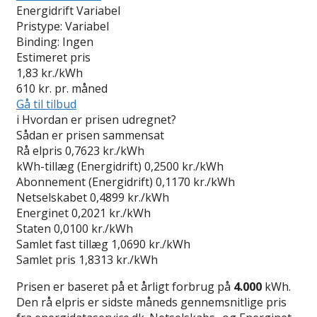
Energidrift Variabel
Pristype:
Variabel
Binding:
Ingen
Estimeret pris
1,83
kr./kWh
610
kr. pr. måned
Gå til tilbud
i
Hvordan er prisen udregnet?
Sådan er prisen sammensat
Rå elpris
0,7623 kr./kWh
kWh-tillæg (Energidrift)
0,2500 kr./kWh
Abonnement (Energidrift)
0,1170 kr./kWh
Netselskabet
0,4899 kr./kWh
Energinet
0,2021 kr./kWh
Staten
0,0100 kr./kWh
Samlet fast tillæg
1,0690 kr./kWh
Samlet pris
1,8313 kr./kWh
Prisen er baseret på et årligt forbrug på
4.000
kWh.
Den rå elpris er sidste måneds gennemsnitlige pris