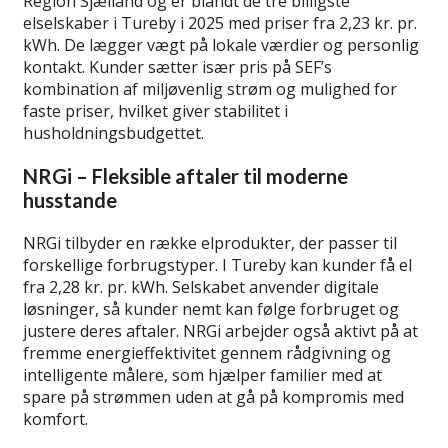
Region Sjælland og er blandt de tre billigste
elselskaber i Tureby i 2025 med priser fra 2,23 kr. pr.
kWh. De lægger vægt på lokale værdier og personlig
kontakt. Kunder sætter især pris på SEF’s
kombination af miljøvenlig strøm og mulighed for
faste priser, hvilket giver stabilitet i
husholdningsbudgettet.
NRGi – Fleksible aftaler til moderne
husstande
NRGi tilbyder en række elprodukter, der passer til
forskellige forbrugstyper. I Tureby kan kunder få el
fra 2,28 kr. pr. kWh. Selskabet anvender digitale
løsninger, så kunder nemt kan følge forbruget og
justere deres aftaler. NRGi arbejder også aktivt på at
fremme energieffektivitet gennem rådgivning og
intelligente målere, som hjælper familier med at
spare på strømmen uden at gå på kompromis med
komfort.