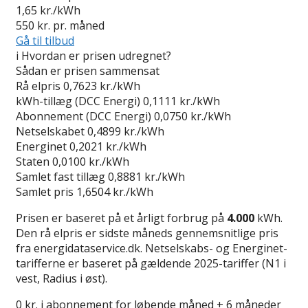
1,65
kr./kWh
550
kr. pr. måned
Gå til tilbud
i
Hvordan er prisen udregnet?
Sådan er prisen sammensat
Rå elpris
0,7623 kr./kWh
kWh-tillæg (DCC Energi)
0,1111 kr./kWh
Abonnement (DCC Energi)
0,0750 kr./kWh
Netselskabet
0,4899 kr./kWh
Energinet
0,2021 kr./kWh
Staten
0,0100 kr./kWh
Samlet fast tillæg
0,8881 kr./kWh
Samlet pris
1,6504 kr./kWh
Prisen er baseret på et årligt forbrug på
4.000
kWh.
Den rå elpris er sidste måneds gennemsnitlige pris
fra energidataservice.dk. Netselskabs- og Energinet-
tarifferne er baseret på gældende 2025-tariffer (N1 i
vest, Radius i øst).
0 kr. i abonnement for løbende måned + 6 måneder