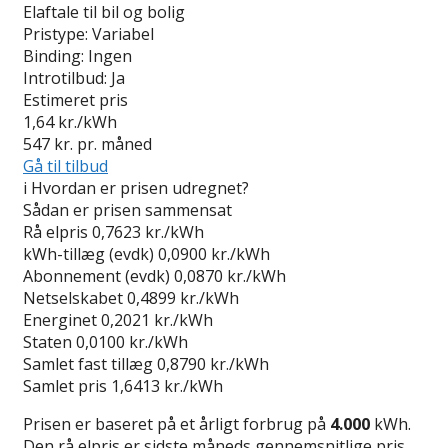
Elaftale til bil og bolig
Pristype:
Variabel
Binding:
Ingen
Introtilbud:
Ja
Estimeret pris
1,64
kr./kWh
547
kr. pr. måned
Gå til tilbud
i
Hvordan er prisen udregnet?
Sådan er prisen sammensat
Rå elpris
0,7623 kr./kWh
kWh-tillæg (evdk)
0,0900 kr./kWh
Abonnement (evdk)
0,0870 kr./kWh
Netselskabet
0,4899 kr./kWh
Energinet
0,2021 kr./kWh
Staten
0,0100 kr./kWh
Samlet fast tillæg
0,8790 kr./kWh
Samlet pris
1,6413 kr./kWh
Prisen er baseret på et årligt forbrug på
4.000
kWh.
Den rå elpris er sidste måneds gennemsnitlige pris