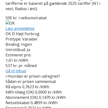
tarifferne er baseret på gældende 2025-tariffer (N1 i
vest, Radius i øst).
500 kr. i velkomstrabat
Læs anmeldelse
OK El Højt Forbrug
Pristype:
Variabel
Binding:
Ingen
Introtilbud:
Ja
Estimeret pris
1,61
kr./kWh
537
kr. pr. måned
Gå til tilbud
i
Hvordan er prisen udregnet?
Sådan er prisen sammensat
Rå elpris
0,7623 kr./kWh
kWh-tillæg (OK)
0,0000 kr./kWh
Abonnement (OK)
0,1470 kr./kWh
Netselskabet
0,4899 kr./kWh
Energinet
0,2021 kr./kWh