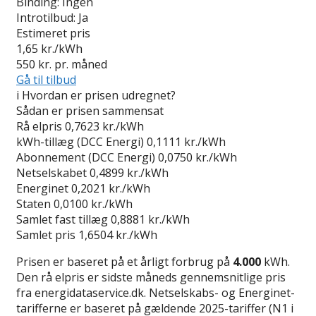
Binding:
Ingen
Introtilbud:
Ja
Estimeret pris
1,65
kr./kWh
550
kr. pr. måned
Gå til tilbud
i
Hvordan er prisen udregnet?
Sådan er prisen sammensat
Rå elpris
0,7623 kr./kWh
kWh-tillæg (DCC Energi)
0,1111 kr./kWh
Abonnement (DCC Energi)
0,0750 kr./kWh
Netselskabet
0,4899 kr./kWh
Energinet
0,2021 kr./kWh
Staten
0,0100 kr./kWh
Samlet fast tillæg
0,8881 kr./kWh
Samlet pris
1,6504 kr./kWh
Prisen er baseret på et årligt forbrug på
4.000
kWh.
Den rå elpris er sidste måneds gennemsnitlige pris
fra energidataservice.dk. Netselskabs- og Energinet-
tarifferne er baseret på gældende 2025-tariffer (N1 i