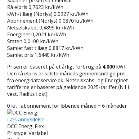
Sådan er prisen sammensat
Rå elpris
0,7623 kr./kWh
kWh-tillæg (Norlys)
0,0927 kr./kWh
Abonnement (Norlys)
0,0870 kr./kWh
Netselskabet
0,4899 kr./kWh
Energinet
0,2021 kr./kWh
Staten
0,0100 kr./kWh
Samlet fast tillæg
0,8817 kr./kWh
Samlet pris
1,6440 kr./kWh
Prisen er baseret på et årligt forbrug på
4.000
kWh.
Den rå elpris er sidste måneds gennemsnitlige pris
fra energidataservice.dk. Netselskabs- og Energinet-
tarifferne er baseret på gældende 2025-tariffer (N1 i
vest, Radius i øst).
0 kr. i abonnement for løbende måned + 6 måneder
Læs anmeldelse
DCC Energi Flex
Pristype:
Variabel