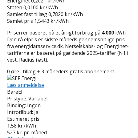
Energinet
0,2021 kr./kWh
Staten
0,0100 kr./kWh
Samlet fast tillæg
0,7820 kr./kWh
Samlet pris
1,5443 kr./kWh
Prisen er baseret på et årligt forbrug på
4.000
kWh.
Den rå elpris er sidste måneds gennemsnitlige pris
fra energidataservice.dk. Netselskabs- og Energinet-
tarifferne er baseret på gældende 2025-tariffer (N1 i
vest, Radius i øst).
0 øre i tillæg + 3 måneders gratis abonnement
Læs anmeldelse
BareEl
Pristype:
Variabel
Binding:
Ingen
Introtilbud:
Ja
Estimeret pris
1,58
kr./kWh
527
kr. pr. måned