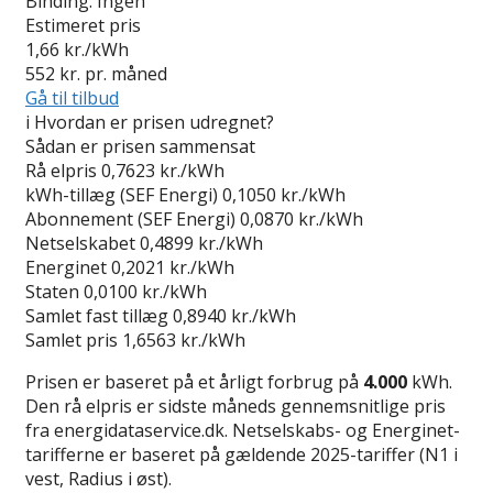
Binding:
Ingen
Estimeret pris
1,66
kr./kWh
552
kr. pr. måned
Gå til tilbud
i
Hvordan er prisen udregnet?
Sådan er prisen sammensat
Rå elpris
0,7623 kr./kWh
kWh-tillæg (SEF Energi)
0,1050 kr./kWh
Abonnement (SEF Energi)
0,0870 kr./kWh
Netselskabet
0,4899 kr./kWh
Energinet
0,2021 kr./kWh
Staten
0,0100 kr./kWh
Samlet fast tillæg
0,8940 kr./kWh
Samlet pris
1,6563 kr./kWh
Prisen er baseret på et årligt forbrug på
4.000
kWh.
Den rå elpris er sidste måneds gennemsnitlige pris
fra energidataservice.dk. Netselskabs- og Energinet-
tarifferne er baseret på gældende 2025-tariffer (N1 i
vest, Radius i øst).