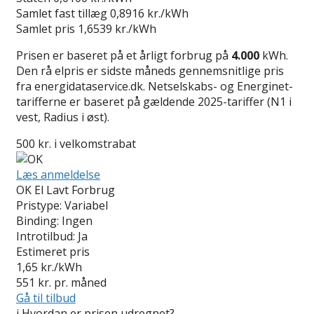
Samlet fast tillæg
0,8916 kr./kWh
Samlet pris
1,6539 kr./kWh
Prisen er baseret på et årligt forbrug på
4.000
kWh.
Den rå elpris er sidste måneds gennemsnitlige pris
fra energidataservice.dk. Netselskabs- og Energinet-
tarifferne er baseret på gældende 2025-tariffer (N1 i
vest, Radius i øst).
500 kr. i velkomstrabat
Læs anmeldelse
OK El Lavt Forbrug
Pristype:
Variabel
Binding:
Ingen
Introtilbud:
Ja
Estimeret pris
1,65
kr./kWh
551
kr. pr. måned
Gå til tilbud
i
Hvordan er prisen udregnet?