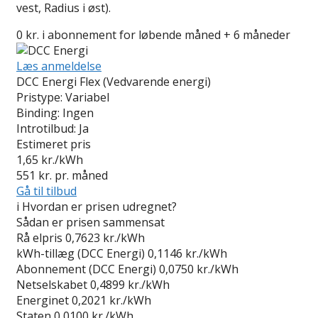
vest, Radius i øst).
0 kr. i abonnement for løbende måned + 6 måneder
Læs anmeldelse
DCC Energi Flex (Vedvarende energi)
Pristype:
Variabel
Binding:
Ingen
Introtilbud:
Ja
Estimeret pris
1,65
kr./kWh
551
kr. pr. måned
Gå til tilbud
i
Hvordan er prisen udregnet?
Sådan er prisen sammensat
Rå elpris
0,7623 kr./kWh
kWh-tillæg (DCC Energi)
0,1146 kr./kWh
Abonnement (DCC Energi)
0,0750 kr./kWh
Netselskabet
0,4899 kr./kWh
Energinet
0,2021 kr./kWh
Staten
0,0100 kr./kWh