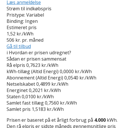
Læs anmeldelse
Strøm til indkøbspris
Pristype:
Variabel
Binding:
Ingen
Estimeret pris
1,52
kr./kWh
506
kr. pr. måned
Gå til tilbud
i
Hvordan er prisen udregnet?
Sådan er prisen sammensat
Rå elpris
0,7623 kr./kWh
kWh-tillæg (Altid Energi)
0,0000 kr./kWh
Abonnement (Altid Energi)
0,0540 kr./kWh
Netselskabet
0,4899 kr./kWh
Energinet
0,2021 kr./kWh
Staten
0,0100 kr./kWh
Samlet fast tillæg
0,7560 kr./kWh
Samlet pris
1,5183 kr./kWh
Prisen er baseret på et årligt forbrug på
4.000
kWh.
Den rå elpris er sidste måneds gennemsnitlige pris