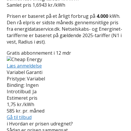
Samlet pris
1,6943 kr./kWh
Prisen er baseret på et årligt forbrug på
4.000
kWh.
Den rå elpris er sidste måneds gennemsnitlige pris
fra energidataservice.dk. Netselskabs- og Energinet-
tarifferne er baseret på gældende 2025-tariffer (N1 i
vest, Radius i øst).
Gratis abbonnement i 12 mdr
Læs anmeldelse
Variabel Garanti
Pristype:
Variabel
Binding:
Ingen
Introtilbud:
Ja
Estimeret pris
1,75
kr./kWh
585
kr. pr. måned
Gå til tilbud
i
Hvordan er prisen udregnet?
Sådan er prisen sammensat