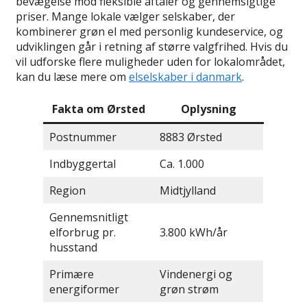
bevægelse mod fleksible aftaler og gennemsigtige
priser. Mange lokale vælger selskaber, der
kombinerer grøn el med personlig kundeservice, og
udviklingen går i retning af større valgfrihed. Hvis du
vil udforske flere muligheder uden for lokalområdet,
kan du læse mere om
elselskaber i danmark
.
Fakta om Ørsted
Oplysning
Postnummer
8883 Ørsted
Indbyggertal
Ca. 1.000
Region
Midtjylland
Gennemsnitligt
elforbrug pr.
3.800 kWh/år
husstand
Primære
Vindenergi og
energiformer
grøn strøm