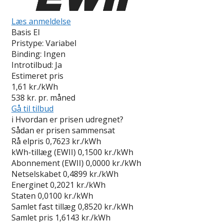
Læs anmeldelse
Basis El
Pristype:
Variabel
Binding:
Ingen
Introtilbud:
Ja
Estimeret pris
1,61
kr./kWh
538
kr. pr. måned
Gå til tilbud
i
Hvordan er prisen udregnet?
Sådan er prisen sammensat
Rå elpris
0,7623 kr./kWh
kWh-tillæg (EWII)
0,1500 kr./kWh
Abonnement (EWII)
0,0000 kr./kWh
Netselskabet
0,4899 kr./kWh
Energinet
0,2021 kr./kWh
Staten
0,0100 kr./kWh
Samlet fast tillæg
0,8520 kr./kWh
Samlet pris
1,6143 kr./kWh