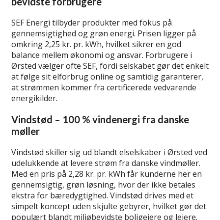
bevidste forbrugere
SEF Energi tilbyder produkter med fokus på
gennemsigtighed og grøn energi. Prisen ligger på
omkring 2,25 kr. pr. kWh, hvilket sikrer en god
balance mellem økonomi og ansvar. Forbrugere i
Ørsted vælger ofte SEF, fordi selskabet gør det enkelt
at følge sit elforbrug online og samtidig garanterer,
at strømmen kommer fra certificerede vedvarende
energikilder.
Vindstød – 100 % vindenergi fra danske
møller
Vindstød skiller sig ud blandt elselskaber i Ørsted ved
udelukkende at levere strøm fra danske vindmøller.
Med en pris på 2,28 kr. pr. kWh får kunderne her en
gennemsigtig, grøn løsning, hvor der ikke betales
ekstra for bæredygtighed. Vindstød drives med et
simpelt koncept uden skjulte gebyrer, hvilket gør det
populært blandt miljøbevidste boligejere og lejere.