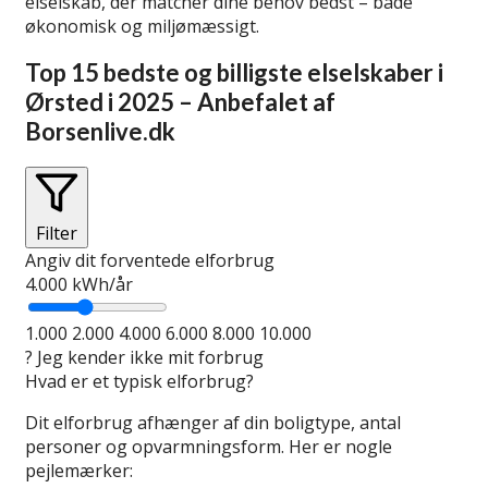
elselskab, der matcher dine behov bedst – både
økonomisk og miljømæssigt.
Top 15 bedste og billigste elselskaber i
Ørsted i 2025 – Anbefalet af
Borsenlive.dk
Filter
Angiv dit forventede elforbrug
4.000
kWh/år
1.000
2.000
4.000
6.000
8.000
10.000
?
Jeg kender ikke mit forbrug
Hvad er et typisk elforbrug?
Dit elforbrug afhænger af din boligtype, antal
personer og opvarmningsform. Her er nogle
pejlemærker: