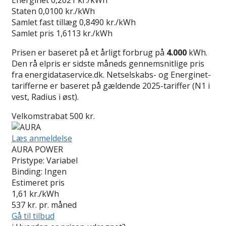
Staten
0,0100 kr./kWh
Samlet fast tillæg
0,8490 kr./kWh
Samlet pris
1,6113 kr./kWh
Prisen er baseret på et årligt forbrug på
4.000
kWh.
Den rå elpris er sidste måneds gennemsnitlige pris
fra energidataservice.dk. Netselskabs- og Energinet-
tarifferne er baseret på gældende 2025-tariffer (N1 i
vest, Radius i øst).
Velkomstrabat 500 kr.
Læs anmeldelse
AURA POWER
Pristype:
Variabel
Binding:
Ingen
Estimeret pris
1,61
kr./kWh
537
kr. pr. måned
Gå til tilbud