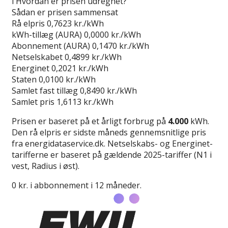
i
Hvordan er prisen udregnet?
Sådan er prisen sammensat
Rå elpris
0,7623 kr./kWh
kWh-tillæg (AURA)
0,0000 kr./kWh
Abonnement (AURA)
0,1470 kr./kWh
Netselskabet
0,4899 kr./kWh
Energinet
0,2021 kr./kWh
Staten
0,0100 kr./kWh
Samlet fast tillæg
0,8490 kr./kWh
Samlet pris
1,6113 kr./kWh
Prisen er baseret på et årligt forbrug på
4.000
kWh.
Den rå elpris er sidste måneds gennemsnitlige pris
fra energidataservice.dk. Netselskabs- og Energinet-
tarifferne er baseret på gældende 2025-tariffer (N1 i
vest, Radius i øst).
0 kr. i abbonnement i 12 måneder.