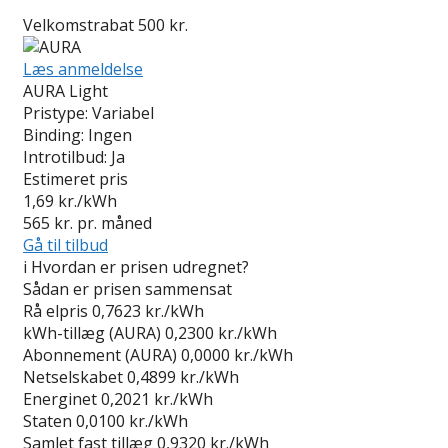
Velkomstrabat 500 kr.
Læs anmeldelse
AURA Light
Pristype:
Variabel
Binding:
Ingen
Introtilbud:
Ja
Estimeret pris
1,69
kr./kWh
565
kr. pr. måned
Gå til tilbud
i
Hvordan er prisen udregnet?
Sådan er prisen sammensat
Rå elpris
0,7623 kr./kWh
kWh-tillæg (AURA)
0,2300 kr./kWh
Abonnement (AURA)
0,0000 kr./kWh
Netselskabet
0,4899 kr./kWh
Energinet
0,2021 kr./kWh
Staten
0,0100 kr./kWh
Samlet fast tillæg
0,9320 kr./kWh