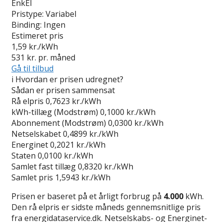
EnkEl
Pristype:
Variabel
Binding:
Ingen
Estimeret pris
1,59
kr./kWh
531
kr. pr. måned
Gå til tilbud
i
Hvordan er prisen udregnet?
Sådan er prisen sammensat
Rå elpris
0,7623 kr./kWh
kWh-tillæg (Modstrøm)
0,1000 kr./kWh
Abonnement (Modstrøm)
0,0300 kr./kWh
Netselskabet
0,4899 kr./kWh
Energinet
0,2021 kr./kWh
Staten
0,0100 kr./kWh
Samlet fast tillæg
0,8320 kr./kWh
Samlet pris
1,5943 kr./kWh
Prisen er baseret på et årligt forbrug på
4.000
kWh.
Den rå elpris er sidste måneds gennemsnitlige pris
fra energidataservice.dk. Netselskabs- og Energinet-