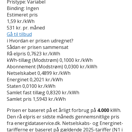
Pristype:
Variabel
Binding:
Ingen
Estimeret pris
1,59
kr./kWh
531
kr. pr. måned
Gå til tilbud
i
Hvordan er prisen udregnet?
Sådan er prisen sammensat
Rå elpris
0,7623 kr./kWh
kWh-tillæg (Modstrøm)
0,1000 kr./kWh
Abonnement (Modstrøm)
0,0300 kr./kWh
Netselskabet
0,4899 kr./kWh
Energinet
0,2021 kr./kWh
Staten
0,0100 kr./kWh
Samlet fast tillæg
0,8320 kr./kWh
Samlet pris
1,5943 kr./kWh
Prisen er baseret på et årligt forbrug på
4.000
kWh.
Den rå elpris er sidste måneds gennemsnitlige pris
fra energidataservice.dk. Netselskabs- og Energinet-
tarifferne er baseret på gældende 2025-tariffer (N1 i