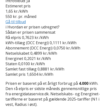
Introtilbud:
Ja
Estimeret pris
1,65
kr./kWh
550
kr. pr. måned
Gå til tilbud
i
Hvordan er prisen udregnet?
Sådan er prisen sammensat
Rå elpris
0,7623 kr./kWh
kWh-tillæg (DCC Energi)
0,1111 kr./kWh
Abonnement (DCC Energi)
0,0750 kr./kWh
Netselskabet
0,4899 kr./kWh
Energinet
0,2021 kr./kWh
Staten
0,0100 kr./kWh
Samlet fast tillæg
0,8881 kr./kWh
Samlet pris
1,6504 kr./kWh
Prisen er baseret på et årligt forbrug på
4.000
kWh.
Den rå elpris er sidste måneds gennemsnitlige pris
fra energidataservice.dk. Netselskabs- og Energinet-
tarifferne er baseret på gældende 2025-tariffer (N1 i
vest, Radius i øst).