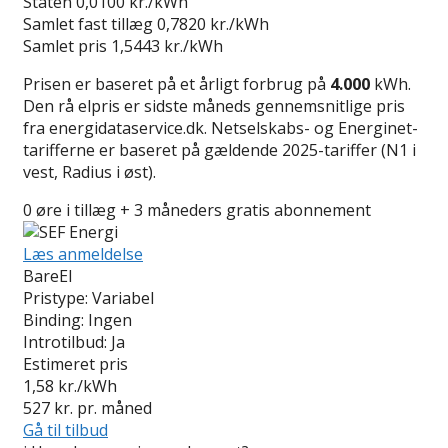
Staten
0,0100 kr./kWh
Samlet fast tillæg
0,7820 kr./kWh
Samlet pris
1,5443 kr./kWh
Prisen er baseret på et årligt forbrug på
4.000
kWh.
Den rå elpris er sidste måneds gennemsnitlige pris
fra energidataservice.dk. Netselskabs- og Energinet-
tarifferne er baseret på gældende 2025-tariffer (N1 i
vest, Radius i øst).
0 øre i tillæg + 3 måneders gratis abonnement
Læs anmeldelse
BareEl
Pristype:
Variabel
Binding:
Ingen
Introtilbud:
Ja
Estimeret pris
1,58
kr./kWh
527
kr. pr. måned
Gå til tilbud