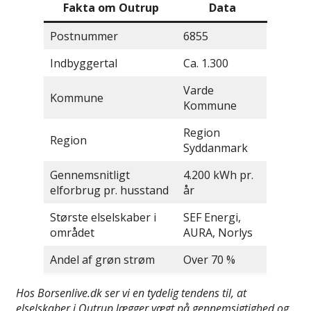
Fakta om Outrup
Data
Postnummer
6855
Indbyggertal
Ca. 1.300
Varde
Kommune
Kommune
Region
Region
Syddanmark
Gennemsnitligt
4.200 kWh pr.
elforbrug pr. husstand
år
Største elselskaber i
SEF Energi,
området
AURA, Norlys
Andel af grøn strøm
Over 70 %
Hos Borsenlive.dk ser vi en tydelig tendens til, at
elselskaber i Outrup lægger vægt på gennemsigtighed og