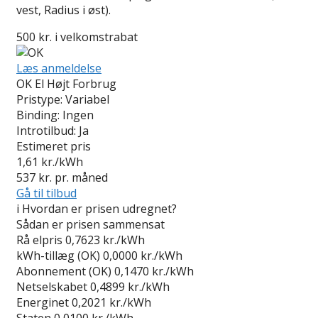
vest, Radius i øst).
500 kr. i velkomstrabat
Læs anmeldelse
OK El Højt Forbrug
Pristype:
Variabel
Binding:
Ingen
Introtilbud:
Ja
Estimeret pris
1,61
kr./kWh
537
kr. pr. måned
Gå til tilbud
i
Hvordan er prisen udregnet?
Sådan er prisen sammensat
Rå elpris
0,7623 kr./kWh
kWh-tillæg (OK)
0,0000 kr./kWh
Abonnement (OK)
0,1470 kr./kWh
Netselskabet
0,4899 kr./kWh
Energinet
0,2021 kr./kWh
Staten
0,0100 kr./kWh