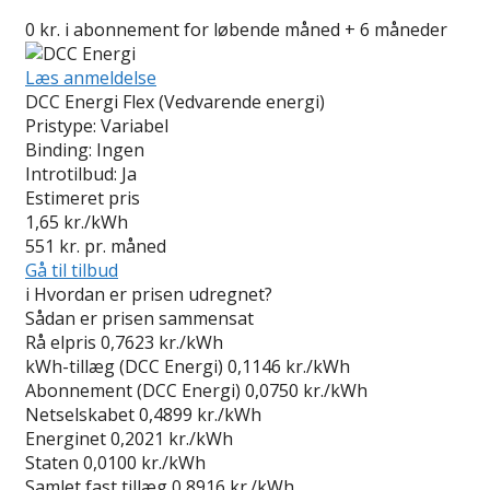
0 kr. i abonnement for løbende måned + 6 måneder
Læs anmeldelse
DCC Energi Flex (Vedvarende energi)
Pristype:
Variabel
Binding:
Ingen
Introtilbud:
Ja
Estimeret pris
1,65
kr./kWh
551
kr. pr. måned
Gå til tilbud
i
Hvordan er prisen udregnet?
Sådan er prisen sammensat
Rå elpris
0,7623 kr./kWh
kWh-tillæg (DCC Energi)
0,1146 kr./kWh
Abonnement (DCC Energi)
0,0750 kr./kWh
Netselskabet
0,4899 kr./kWh
Energinet
0,2021 kr./kWh
Staten
0,0100 kr./kWh
Samlet fast tillæg
0,8916 kr./kWh