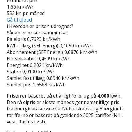
Estimeret pris
1,66
kr./kWh
552
kr. pr. måned
Gå til tilbud
i
Hvordan er prisen udregnet?
Sådan er prisen sammensat
Rå elpris
0,7623 kr./kWh
kWh-tillæg (SEF Energi)
0,1050 kr./kWh
Abonnement (SEF Energi)
0,0870 kr./kWh
Netselskabet
0,4899 kr./kWh
Energinet
0,2021 kr./kWh
Staten
0,0100 kr./kWh
Samlet fast tillæg
0,8940 kr./kWh
Samlet pris
1,6563 kr./kWh
Prisen er baseret på et årligt forbrug på
4.000
kWh.
Den rå elpris er sidste måneds gennemsnitlige pris
fra energidataservice.dk. Netselskabs- og Energinet-
tarifferne er baseret på gældende 2025-tariffer (N1 i
vest, Radius i øst).