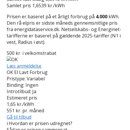
Samlet pris
1,6539 kr./kWh
Prisen er baseret på et årligt forbrug på
4.000
kWh.
Den rå elpris er sidste måneds gennemsnitlige pris
fra energidataservice.dk. Netselskabs- og Energinet-
tarifferne er baseret på gældende 2025-tariffer (N1 i
vest, Radius i øst).
500 kr. i velkomstrabat
Læs anmeldelse
OK El Lavt Forbrug
Pristype:
Variabel
Binding:
Ingen
Introtilbud:
Ja
Estimeret pris
1,65
kr./kWh
551
kr. pr. måned
Gå til tilbud
i
Hvordan er prisen udregnet?
Sådan er prisen sammensat