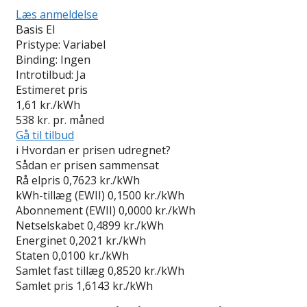
Læs anmeldelse
Basis El
Pristype:
Variabel
Binding:
Ingen
Introtilbud:
Ja
Estimeret pris
1,61
kr./kWh
538
kr. pr. måned
Gå til tilbud
i
Hvordan er prisen udregnet?
Sådan er prisen sammensat
Rå elpris
0,7623 kr./kWh
kWh-tillæg (EWII)
0,1500 kr./kWh
Abonnement (EWII)
0,0000 kr./kWh
Netselskabet
0,4899 kr./kWh
Energinet
0,2021 kr./kWh
Staten
0,0100 kr./kWh
Samlet fast tillæg
0,8520 kr./kWh
Samlet pris
1,6143 kr./kWh