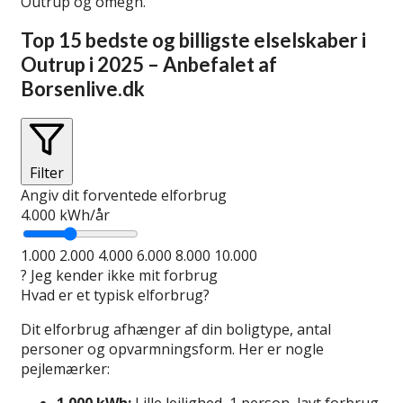
Outrup og omegn.
Top 15 bedste og billigste elselskaber i
Outrup i 2025 – Anbefalet af
Borsenlive.dk
Filter
Angiv dit forventede elforbrug
4.000
kWh/år
1.000
2.000
4.000
6.000
8.000
10.000
?
Jeg kender ikke mit forbrug
Hvad er et typisk elforbrug?
Dit elforbrug afhænger af din boligtype, antal
personer og opvarmningsform. Her er nogle
pejlemærker:
1.000 kWh:
Lille lejlighed, 1 person, lavt forbrug