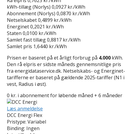
Rå elpris
0,7623 kr./kWh
kWh-tillæg (Norlys)
0,0927 kr./kWh
Abonnement (Norlys)
0,0870 kr./kWh
Netselskabet
0,4899 kr./kWh
Energinet
0,2021 kr./kWh
Staten
0,0100 kr./kWh
Samlet fast tillæg
0,8817 kr./kWh
Samlet pris
1,6440 kr./kWh
Prisen er baseret på et årligt forbrug på
4.000
kWh.
Den rå elpris er sidste måneds gennemsnitlige pris
fra energidataservice.dk. Netselskabs- og Energinet-
tarifferne er baseret på gældende 2025-tariffer (N1 i
vest, Radius i øst).
0 kr. i abonnement for løbende måned + 6 måneder
Læs anmeldelse
DCC Energi Flex
Pristype:
Variabel
Binding:
Ingen