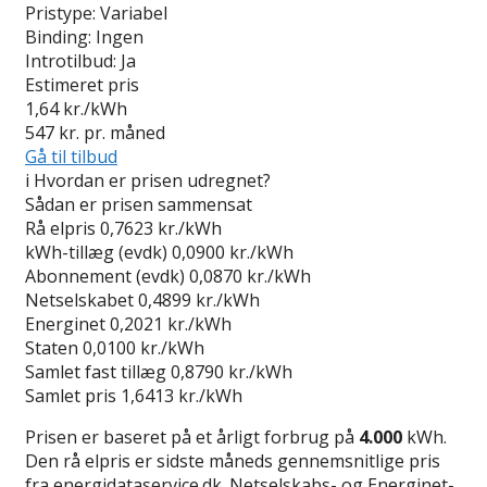
Pristype:
Variabel
Binding:
Ingen
Introtilbud:
Ja
Estimeret pris
1,64
kr./kWh
547
kr. pr. måned
Gå til tilbud
i
Hvordan er prisen udregnet?
Sådan er prisen sammensat
Rå elpris
0,7623 kr./kWh
kWh-tillæg (evdk)
0,0900 kr./kWh
Abonnement (evdk)
0,0870 kr./kWh
Netselskabet
0,4899 kr./kWh
Energinet
0,2021 kr./kWh
Staten
0,0100 kr./kWh
Samlet fast tillæg
0,8790 kr./kWh
Samlet pris
1,6413 kr./kWh
Prisen er baseret på et årligt forbrug på
4.000
kWh.
Den rå elpris er sidste måneds gennemsnitlige pris
fra energidataservice.dk. Netselskabs- og Energinet-