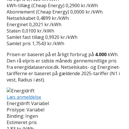
kWh-tillæg (Cheap Energy)
0,2900 kr./kWh
Abonnement (Cheap Energy)
0,0000 kr./kWh
Netselskabet
0,4899 kr./kWh
Energinet
0,2021 kr./kWh
Staten
0,0100 kr./kWh
Samlet fast tillæg
0,9920 kr./kWh
Samlet pris
1,7543 kr./kWh
Prisen er baseret på et årligt forbrug på
4.000
kWh.
Den rå elpris er sidste måneds gennemsnitlige pris
fra energidataservice.dk. Netselskabs- og Energinet-
tarifferne er baseret på gældende 2025-tariffer (N1 i
vest, Radius i øst).
Læs anmeldelse
Energidrift Variabel
Pristype:
Variabel
Binding:
Ingen
Estimeret pris
1,83
kr./kWh