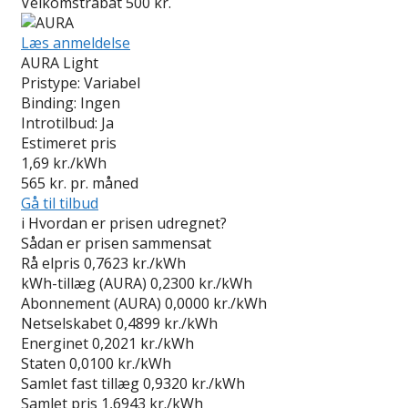
Velkomstrabat 500 kr.
Læs anmeldelse
AURA Light
Pristype:
Variabel
Binding:
Ingen
Introtilbud:
Ja
Estimeret pris
1,69
kr./kWh
565
kr. pr. måned
Gå til tilbud
i
Hvordan er prisen udregnet?
Sådan er prisen sammensat
Rå elpris
0,7623 kr./kWh
kWh-tillæg (AURA)
0,2300 kr./kWh
Abonnement (AURA)
0,0000 kr./kWh
Netselskabet
0,4899 kr./kWh
Energinet
0,2021 kr./kWh
Staten
0,0100 kr./kWh
Samlet fast tillæg
0,9320 kr./kWh
Samlet pris
1,6943 kr./kWh