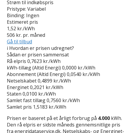
Strøm til indkøbspris
Pristype:
Variabel
Binding:
Ingen
Estimeret pris
1,52
kr./kWh
506
kr. pr. måned
Gå til tilbud
i
Hvordan er prisen udregnet?
Sådan er prisen sammensat
Rå elpris
0,7623 kr./kWh
kWh-tillæg (Altid Energi)
0,0000 kr./kWh
Abonnement (Altid Energi)
0,0540 kr./kWh
Netselskabet
0,4899 kr./kWh
Energinet
0,2021 kr./kWh
Staten
0,0100 kr./kWh
Samlet fast tillæg
0,7560 kr./kWh
Samlet pris
1,5183 kr./kWh
Prisen er baseret på et årligt forbrug på
4.000
kWh.
Den rå elpris er sidste måneds gennemsnitlige pris
fra energidataservice.dk. Netselskabs- og Energinet-