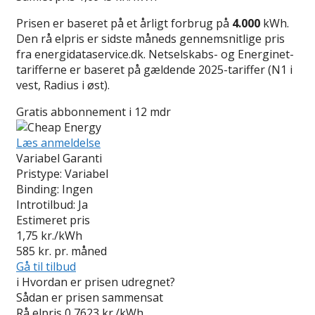
Prisen er baseret på et årligt forbrug på
4.000
kWh.
Den rå elpris er sidste måneds gennemsnitlige pris
fra energidataservice.dk. Netselskabs- og Energinet-
tarifferne er baseret på gældende 2025-tariffer (N1 i
vest, Radius i øst).
Gratis abbonnement i 12 mdr
Læs anmeldelse
Variabel Garanti
Pristype:
Variabel
Binding:
Ingen
Introtilbud:
Ja
Estimeret pris
1,75
kr./kWh
585
kr. pr. måned
Gå til tilbud
i
Hvordan er prisen udregnet?
Sådan er prisen sammensat
Rå elpris
0,7623 kr./kWh