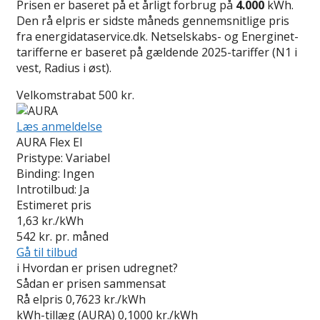
Prisen er baseret på et årligt forbrug på
4.000
kWh.
Den rå elpris er sidste måneds gennemsnitlige pris
fra energidataservice.dk. Netselskabs- og Energinet-
tarifferne er baseret på gældende 2025-tariffer (N1 i
vest, Radius i øst).
Velkomstrabat 500 kr.
Læs anmeldelse
AURA Flex El
Pristype:
Variabel
Binding:
Ingen
Introtilbud:
Ja
Estimeret pris
1,63
kr./kWh
542
kr. pr. måned
Gå til tilbud
i
Hvordan er prisen udregnet?
Sådan er prisen sammensat
Rå elpris
0,7623 kr./kWh
kWh-tillæg (AURA)
0,1000 kr./kWh