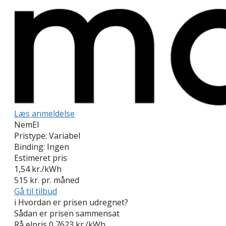
Læs anmeldelse
NemEl
Pristype:
Variabel
Binding:
Ingen
Estimeret pris
1,54
kr./kWh
515
kr. pr. måned
Gå til tilbud
i
Hvordan er prisen udregnet?
Sådan er prisen sammensat
Rå elpris
0,7623 kr./kWh