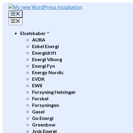
Hop
til
Menu
indhold
Menu
Elselskaber
AURA
Enkel Energi
Energidrift
Energi Viborg
Energi Fyn
Energy Nordic
EVDK
EWII
Forsyning Helsingør
Forskel
Forsyningen
Gasel
Go Energi
Greenbow
Jysk Energi