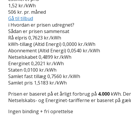
1,52
kr./kWh
506
kr. pr. måned
Gå til tilbud
i
Hvordan er prisen udregnet?
Sådan er prisen sammensat
Rå elpris
0,7623 kr./kWh
kWh-tillæg (Altid Energi)
0,0000 kr./kWh
Abonnement (Altid Energi)
0,0540 kr./kWh
Netselskabet
0,4899 kr./kWh
Energinet
0,2021 kr./kWh
Staten
0,0100 kr./kWh
Samlet fast tillæg
0,7560 kr./kWh
Samlet pris
1,5183 kr./kWh
Prisen er baseret på et årligt forbrug på
4.000
kWh. Den 
Netselskabs- og Energinet-tarifferne er baseret på gælde
Ingen binding + fri oprettelse