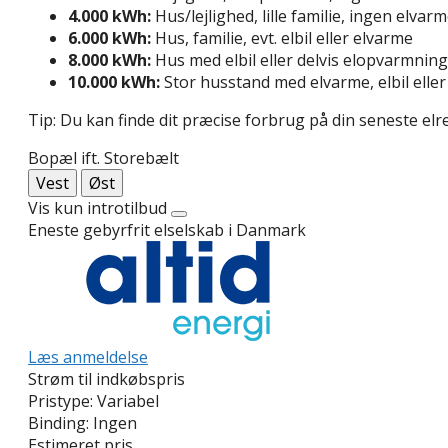
4.000 kWh:
Hus/lejlighed, lille familie, ingen elvar
6.000 kWh:
Hus, familie, evt. elbil eller elvarme
8.000 kWh:
Hus med elbil eller delvis elopvarmning
10.000 kWh:
Stor husstand med elvarme, elbil ell
Tip: Du kan finde dit præcise forbrug på din seneste elr
Bopæl ift. Storebælt
Vest
Øst
Vis kun introtilbud
Eneste gebyrfrit elselskab i Danmark
Læs anmeldelse
Strøm til indkøbspris
Pristype:
Variabel
Binding:
Ingen
Estimeret pris