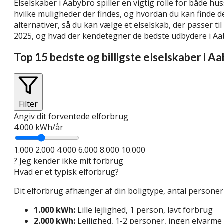
Elselskaber i Aabybro spiller en vigtig rolle for både h
hvilke muligheder der findes, og hvordan du kan finde d
alternativer, så du kan vælge et elselskab, der passer til
2025, og hvad der kendetegner de bedste udbydere i A
Top 15 bedste og billigste elselskaber i A
Filter
Angiv dit forventede elforbrug
4.000
kWh/år
1.000
2.000
4.000
6.000
8.000
10.000
?
Jeg kender ikke mit forbrug
Hvad er et typisk elforbrug?
Dit elforbrug afhænger af din boligtype, antal person
1.000 kWh:
Lille lejlighed, 1 person, lavt forbrug
2.000 kWh:
Lejlighed, 1-2 personer, ingen elvarme