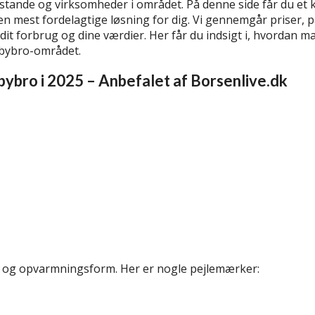
usstande og virksomheder i området. På denne side får du et k
en mest fordelagtige løsning for dig. Vi gennemgår priser, 
 dit forbrug og dine værdier. Her får du indsigt i, hvordan ma
abybro-området.
abybro i 2025 – Anbefalet af Borsenlive.dk
er og opvarmningsform. Her er nogle pejlemærker: