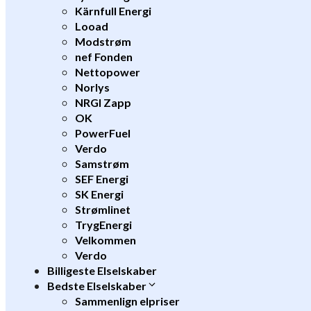
Kärnfull Energi
Looad
Modstrøm
nef Fonden
Nettopower
Norlys
NRGI Zapp
OK
PowerFuel
Verdo
Samstrøm
SEF Energi
SK Energi
Strømlinet
TrygEnergi
Velkommen
Verdo
Billigeste Elselskaber
Bedste Elselskaber
Sammenlign elpriser