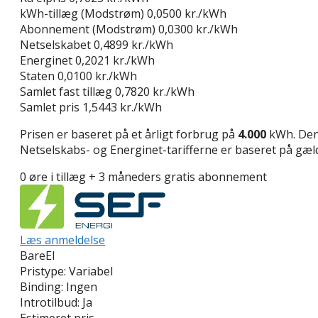
kWh-tillæg (Modstrøm)
0,0500 kr./kWh
Abonnement (Modstrøm)
0,0300 kr./kWh
Netselskabet
0,4899 kr./kWh
Energinet
0,2021 kr./kWh
Staten
0,0100 kr./kWh
Samlet fast tillæg
0,7820 kr./kWh
Samlet pris
1,5443 kr./kWh
Prisen er baseret på et årligt forbrug på
4.000
kWh. Den 
Netselskabs- og Energinet-tarifferne er baseret på gælde
0 øre i tillæg + 3 måneders gratis abonnement
Læs anmeldelse
BareEl
Pristype:
Variabel
Binding:
Ingen
Introtilbud:
Ja
Estimeret pris