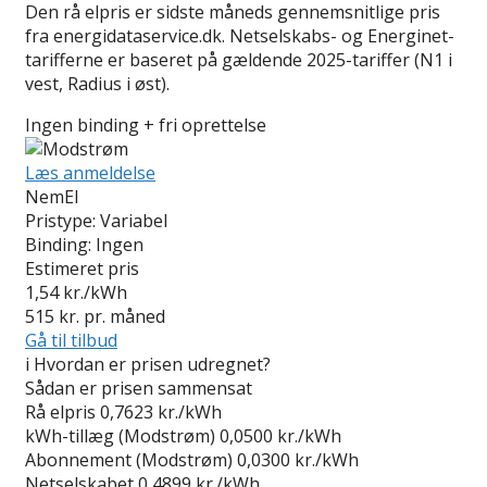
Den rå elpris er sidste måneds gennemsnitlige pris
fra energidataservice.dk. Netselskabs- og Energinet-
tarifferne er baseret på gældende 2025-tariffer (N1 i
vest, Radius i øst).
Ingen binding + fri oprettelse
Læs anmeldelse
NemEl
Pristype:
Variabel
Binding:
Ingen
Estimeret pris
1,54
kr./kWh
515
kr. pr. måned
Gå til tilbud
i
Hvordan er prisen udregnet?
Sådan er prisen sammensat
Rå elpris
0,7623 kr./kWh
kWh-tillæg (Modstrøm)
0,0500 kr./kWh
Abonnement (Modstrøm)
0,0300 kr./kWh
Netselskabet
0,4899 kr./kWh