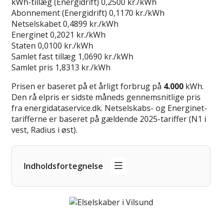
kWh-tillæg (Energidrift)
0,2500 kr./kWh
Abonnement (Energidrift)
0,1170 kr./kWh
Netselskabet
0,4899 kr./kWh
Energinet
0,2021 kr./kWh
Staten
0,0100 kr./kWh
Samlet fast tillæg
1,0690 kr./kWh
Samlet pris
1,8313 kr./kWh
Prisen er baseret på et årligt forbrug på
4.000
kWh.
Den rå elpris er sidste måneds gennemsnitlige pris
fra energidataservice.dk. Netselskabs- og Energinet-
tarifferne er baseret på gældende 2025-tariffer (N1 i
vest, Radius i øst).
Indholdsfortegnelse