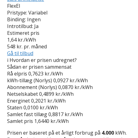
FlexEl
Pristype:
Variabel
Binding:
Ingen
Introtilbud:
Ja
Estimeret pris
1,64
kr./kWh
548
kr. pr. måned
Gå til tilbud
i
Hvordan er prisen udregnet?
Sådan er prisen sammensat
Rå elpris
0,7623 kr./kWh
kWh-tillæg (Norlys)
0,0927 kr./kWh
Abonnement (Norlys)
0,0870 kr./kWh
Netselskabet
0,4899 kr./kWh
Energinet
0,2021 kr./kWh
Staten
0,0100 kr./kWh
Samlet fast tillæg
0,8817 kr./kWh
Samlet pris
1,6440 kr./kWh
Prisen er baseret på et årligt forbrug på
4.000
kWh.