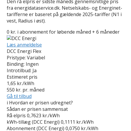
Den rå elpris er sidste måneds gennemsnitlige pris
fra energidataservice.dk. Netselskabs- og Energinet-
tarifferne er baseret på gældende 2025-tariffer (N1 i
vest, Radius i øst).
0 kr. i abonnement for løbende måned + 6 måneder
Læs anmeldelse
DCC Energi Flex
Pristype:
Variabel
Binding:
Ingen
Introtilbud:
Ja
Estimeret pris
1,65
kr./kWh
550
kr. pr. måned
Gå til tilbud
i
Hvordan er prisen udregnet?
Sådan er prisen sammensat
Rå elpris
0,7623 kr./kWh
kWh-tillæg (DCC Energi)
0,1111 kr./kWh
Abonnement (DCC Energi)
0,0750 kr./kWh