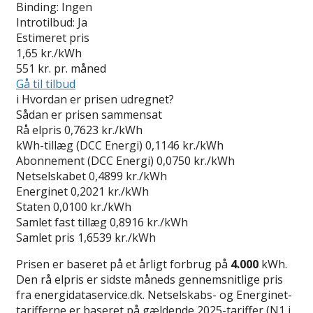
Binding:
Ingen
Introtilbud:
Ja
Estimeret pris
1,65
kr./kWh
551
kr. pr. måned
Gå til tilbud
i
Hvordan er prisen udregnet?
Sådan er prisen sammensat
Rå elpris
0,7623 kr./kWh
kWh-tillæg (DCC Energi)
0,1146 kr./kWh
Abonnement (DCC Energi)
0,0750 kr./kWh
Netselskabet
0,4899 kr./kWh
Energinet
0,2021 kr./kWh
Staten
0,0100 kr./kWh
Samlet fast tillæg
0,8916 kr./kWh
Samlet pris
1,6539 kr./kWh
Prisen er baseret på et årligt forbrug på
4.000
kWh.
Den rå elpris er sidste måneds gennemsnitlige pris
fra energidataservice.dk. Netselskabs- og Energinet-
tarifferne er baseret på gældende 2025-tariffer (N1 i