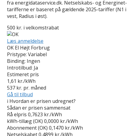
fra energidataservice.dk. Netselskabs- og Energinet-
tarifferne er baseret på gældende 2025-tariffer (N1 i
vest, Radius i øst).
500 kr. i velkomstrabat
Læs anmeldelse
OK El Højt Forbrug
Pristype:
Variabel
Binding:
Ingen
Introtilbud:
Ja
Estimeret pris
1,61
kr./kWh
537
kr. pr. måned
Gå til tilbud
i
Hvordan er prisen udregnet?
Sådan er prisen sammensat
Rå elpris
0,7623 kr./kWh
kWh-tillæg (OK)
0,0000 kr./kWh
Abonnement (OK)
0,1470 kr./kWh
Netselskabet
0,4899 kr./kWh