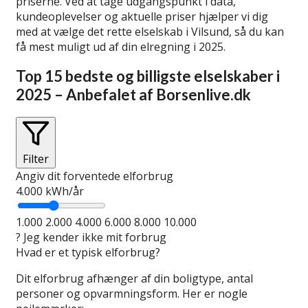
priserne. Ved at tage udgangspunkt i data,
kundeoplevelser og aktuelle priser hjælper vi dig
med at vælge det rette elselskab i Vilsund, så du kan
få mest muligt ud af din elregning i 2025.
Top 15 bedste og billigste elselskaber i
2025 – Anbefalet af Borsenlive.dk
Filter
Angiv dit forventede elforbrug
4.000
kWh/år
1.000
2.000
4.000
6.000
8.000
10.000
?
Jeg kender ikke mit forbrug
Hvad er et typisk elforbrug?
Dit elforbrug afhænger af din boligtype, antal
personer og opvarmningsform. Her er nogle