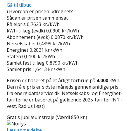
Gå til tilbud
i
Hvordan er prisen udregnet?
Sådan er prisen sammensat
Rå elpris
0,7623 kr./kWh
kWh-tillæg (evdk)
0,0900 kr./kWh
Abonnement (evdk)
0,0870 kr./kWh
Netselskabet
0,4899 kr./kWh
Energinet
0,2021 kr./kWh
Staten
0,0100 kr./kWh
Samlet fast tillæg
0,8790 kr./kWh
Samlet pris
1,6413 kr./kWh
Prisen er baseret på et årligt forbrug på
4.000
kWh.
Den rå elpris er sidste måneds gennemsnitlige pris
fra energidataservice.dk. Netselskabs- og Energinet-
tarifferne er baseret på gældende 2025-tariffer (N1 i
vest, Radius i øst).
Gratis jubilæumstrøje (Værdi 850 kr.)
Læs anmeldelse