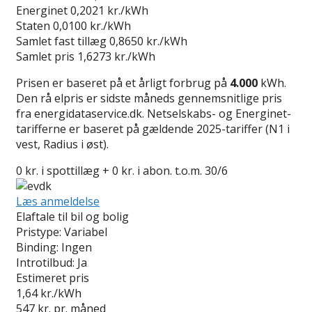
Energinet
0,2021 kr./kWh
Staten
0,0100 kr./kWh
Samlet fast tillæg
0,8650 kr./kWh
Samlet pris
1,6273 kr./kWh
Prisen er baseret på et årligt forbrug på
4.000
kWh.
Den rå elpris er sidste måneds gennemsnitlige pris
fra energidataservice.dk. Netselskabs- og Energinet-
tarifferne er baseret på gældende 2025-tariffer (N1 i
vest, Radius i øst).
0 kr. i spottillæg + 0 kr. i abon. t.o.m. 30/6
Læs anmeldelse
Elaftale til bil og bolig
Pristype:
Variabel
Binding:
Ingen
Introtilbud:
Ja
Estimeret pris
1,64
kr./kWh
547
kr. pr. måned