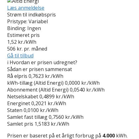
Læs anmeldelse
Strøm til indkøbspris
Pristype:
Variabel
Binding:
Ingen
Estimeret pris
1,52
kr./kWh
506
kr. pr. måned
Gå til tilbud
i
Hvordan er prisen udregnet?
Sådan er prisen sammensat
Rå elpris
0,7623 kr./kWh
kWh-tillæg (Altid Energi)
0,0000 kr./kWh
Abonnement (Altid Energi)
0,0540 kr./kWh
Netselskabet
0,4899 kr./kWh
Energinet
0,2021 kr./kWh
Staten
0,0100 kr./kWh
Samlet fast tillæg
0,7560 kr./kWh
Samlet pris
1,5183 kr./kWh
Prisen er baseret på et årligt forbrug på
4.000
kWh.