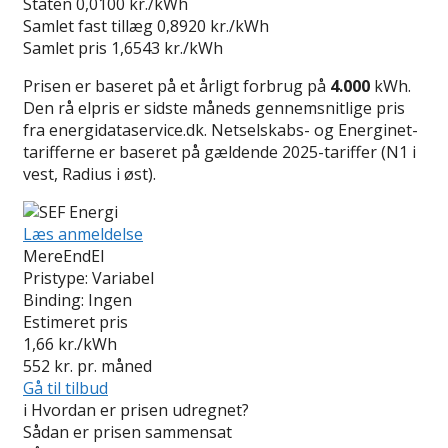
Staten
0,0100 kr./kWh
Samlet fast tillæg
0,8920 kr./kWh
Samlet pris
1,6543 kr./kWh
Prisen er baseret på et årligt forbrug på
4.000
kWh.
Den rå elpris er sidste måneds gennemsnitlige pris
fra energidataservice.dk. Netselskabs- og Energinet-
tarifferne er baseret på gældende 2025-tariffer (N1 i
vest, Radius i øst).
Læs anmeldelse
MereEndEl
Pristype:
Variabel
Binding:
Ingen
Estimeret pris
1,66
kr./kWh
552
kr. pr. måned
Gå til tilbud
i
Hvordan er prisen udregnet?
Sådan er prisen sammensat