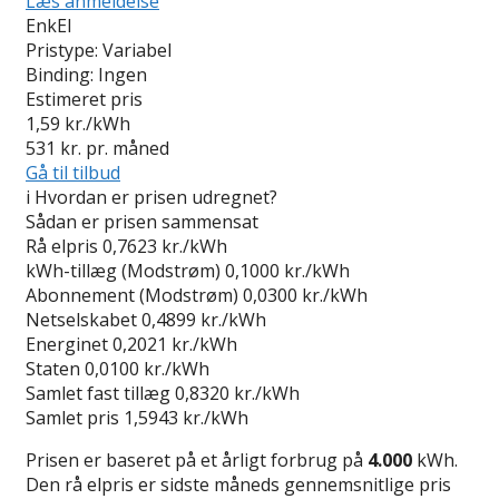
Læs anmeldelse
EnkEl
Pristype:
Variabel
Binding:
Ingen
Estimeret pris
1,59
kr./kWh
531
kr. pr. måned
Gå til tilbud
i
Hvordan er prisen udregnet?
Sådan er prisen sammensat
Rå elpris
0,7623 kr./kWh
kWh-tillæg (Modstrøm)
0,1000 kr./kWh
Abonnement (Modstrøm)
0,0300 kr./kWh
Netselskabet
0,4899 kr./kWh
Energinet
0,2021 kr./kWh
Staten
0,0100 kr./kWh
Samlet fast tillæg
0,8320 kr./kWh
Samlet pris
1,5943 kr./kWh
Prisen er baseret på et årligt forbrug på
4.000
kWh.
Den rå elpris er sidste måneds gennemsnitlige pris