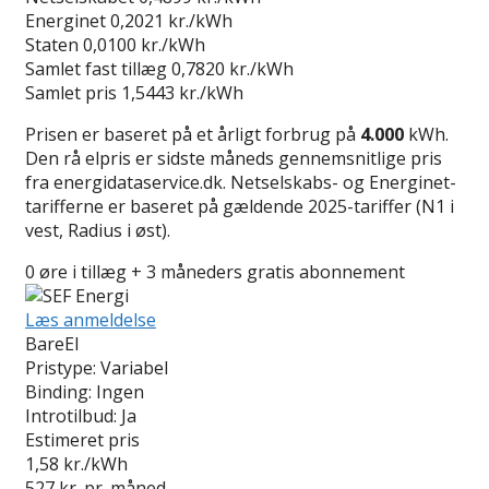
Energinet
0,2021 kr./kWh
Staten
0,0100 kr./kWh
Samlet fast tillæg
0,7820 kr./kWh
Samlet pris
1,5443 kr./kWh
Prisen er baseret på et årligt forbrug på
4.000
kWh.
Den rå elpris er sidste måneds gennemsnitlige pris
fra energidataservice.dk. Netselskabs- og Energinet-
tarifferne er baseret på gældende 2025-tariffer (N1 i
vest, Radius i øst).
0 øre i tillæg + 3 måneders gratis abonnement
Læs anmeldelse
BareEl
Pristype:
Variabel
Binding:
Ingen
Introtilbud:
Ja
Estimeret pris
1,58
kr./kWh
527
kr. pr. måned