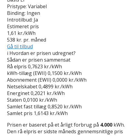
Pristype:
Variabel
Binding:
Ingen
Introtilbud:
Ja
Estimeret pris
1,61
kr./kWh
538
kr. pr. måned
Gå til tilbud
i
Hvordan er prisen udregnet?
Sådan er prisen sammensat
Rå elpris
0,7623 kr./kWh
kWh-tillæg (EWII)
0,1500 kr./kWh
Abonnement (EWII)
0,0000 kr./kWh
Netselskabet
0,4899 kr./kWh
Energinet
0,2021 kr./kWh
Staten
0,0100 kr./kWh
Samlet fast tillæg
0,8520 kr./kWh
Samlet pris
1,6143 kr./kWh
Prisen er baseret på et årligt forbrug på
4.000
kWh.
Den rå elpris er sidste måneds gennemsnitlige pris