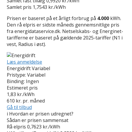
Samlet fast tillæg
0,9920 kr./kWh
Samlet pris
1,7543 kr./kWh
Prisen er baseret på et årligt forbrug på
4.000
kWh.
Den rå elpris er sidste måneds gennemsnitlige pris
fra energidataservice.dk. Netselskabs- og Energinet-
tarifferne er baseret på gældende 2025-tariffer (N1 i
vest, Radius i øst).
Læs anmeldelse
Energidrift Variabel
Pristype:
Variabel
Binding:
Ingen
Estimeret pris
1,83
kr./kWh
610
kr. pr. måned
Gå til tilbud
i
Hvordan er prisen udregnet?
Sådan er prisen sammensat
Rå elpris
0,7623 kr./kWh