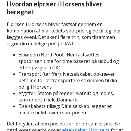
Hvordan elpriser i Horsens bliver
beregnet
Elprisen i Horsens bliver fastsat gennem en
kombination af markedets spotpris og de tillæg, der
lægges oveni. Det sker i flere trin, som tilsammen
afgør din endelige pris pr. kWh.
Elbørsen (Nord Pool): Her fastsættes
spotprisen time for time baseret på udbud og
efterspørgsel i DK1.
Transport (tariffer): Netselskabet opkræver
betaling for at transportere strømmen til din
bolig i Horsens.
Afgifter: Staten pålægger elafgift og moms,
som er ens i hele Danmark.
Elselskabets tillæg: Dit elselskab lægger et
mindre beløb oveni spotprisen.
Det betyder, at den pris du ser, er en samlet pris. Se
også vores overblik over
elselskaber i Horsens
for at