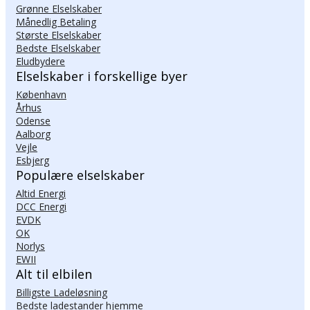
Grønne Elselskaber
Månedlig Betaling
Største Elselskaber
Bedste Elselskaber
Eludbydere
Elselskaber i forskellige byer
København
Århus
Odense
Aalborg
Vejle
Esbjerg
Populære elselskaber
Altid Energi
DCC Energi
EVDK
OK
Norlys
EWII
Alt til elbilen
Billigste Ladeløsning
Bedste ladestander hjemme