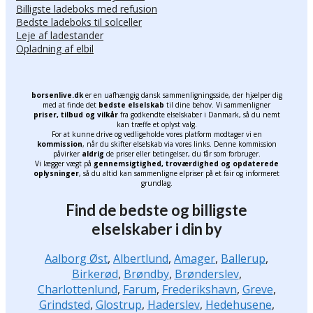
Billigste ladeboks med refusion
Bedste ladeboks til solceller
Leje af ladestander
Opladning af elbil
borsenlive.dk
er en uafhængig dansk sammenligningsside, der hjælper dig
med at finde det
bedste elselskab
til dine behov. Vi sammenligner
priser, tilbud og vilkår
fra godkendte elselskaber i Danmark, så du nemt
kan træffe et oplyst valg.
For at kunne drive og vedligeholde vores platform modtager vi en
kommission
, når du skifter elselskab via vores links. Denne kommission
påvirker
aldrig
de priser eller betingelser, du får som forbruger.
Vi lægger vægt på
gennemsigtighed, troværdighed og opdaterede
oplysninger
, så du altid kan sammenligne elpriser på et fair og informeret
grundlag.
Find de bedste og billigste
elselskaber i din by
Aalborg Øst
,
Albertlund
,
Amager
,
Ballerup
,
Birkerød
,
Brøndby
,
Brønderslev
,
Charlottenlund
,
Farum
,
Frederikshavn
,
Greve
,
Grindsted
,
Glostrup
,
Haderslev
,
Hedehusene
,