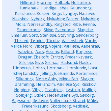
Hillerød
,
Hjørring
,
Holbæk
,
Holstebro
,
Humlebæk
,
Hundige
,
Ishøj
,
Kalundborg
,
Karlslunde
,
Korsør
,
Køge
,
Lyngby
,
Næstved
,
Nakskov
,
Nyborg
,
Nykøbing Falster
,
Nykøbing
Mors
,
Nørresundby
,
Ringsted
,
Ribe
,
Rønne
,
Skanderborg
,
Skive
,
Svendborg
,
Slagelse
,
Smørum
,
Sorø
,
Stenløse
,
Støvring
,
Sønderborg
,
Thisted
,
Tønder
,
Tårnby
,
Vallensbæk
,
Varde
,
Varde Nord
,
Viborg
,
Vojens
,
Værløse
,
Aabenraa
,
Aabybro
,
Aars
,
Assens
,
Billund
,
Bogense
,
Dragør
,
Ebeltoft
,
Erritsø
,
Frederiksværk
,
Gilleleje
,
Give
,
Grenaa
,
Hadsund
,
Haslev
,
Hinnerup
,
Hobro
,
Hornbæk
,
Horslunde
,
Ikast
,
Ishøj Landsby
,
Jelling
,
Juelsminde
,
Kerteminde
,
Silkeborg
,
Nørre Aaby
,
Middelfart
,
Skagen
,
Bramming
,
Hørsholm
,
Værløse Syd
,
Risskov
,
Højbjerg
,
Viby J
,
Tranbjerg
,
Lystrup
,
Malling
,
Solbjerg
,
Odder
,
Hedehusene Syd
,
Søborg
,
Bagsværd
,
Rødovre
,
Vallensbæk Strand
,
Måløv
,
Frederikssund
,
Skodsborg
,
Vedbæk
,