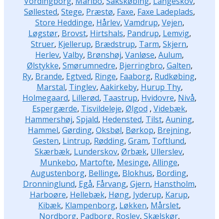
Vordingborg
,
Maribo
,
Sakskøbing
,
Langeskov
,
Søllested
,
Stege
,
Præstø
,
Faxe
,
Faxe Ladeplads
,
Store Heddinge
,
Hårlev
,
Vamdrup
,
Vejen
,
Løgstør
,
Brovst
,
Hirtshals
,
Pandrup
,
Lemvig
,
Struer
,
Kjellerup
,
Brædstrup
,
Tarm
,
Skjern
,
Herlev
,
Valby
,
Brønshøj
,
Vanløse
,
Aulum
,
Ølstykke
,
Smørumnedre
,
Bjerringbro
,
Galten
,
Ry
,
Brande
,
Egtved
,
Ringe
,
Faaborg
,
Rudkøbing
,
Marstal
,
Tinglev
,
Aakirkeby
,
Hurup Thy
,
Holmegaard
,
Lillerød
,
Taastrup
,
Hvidovre
,
Nivå
,
Espergærde
,
Tisvildeleje
,
Ølgod
,
Videbæk
,
Hammershøj
,
Spjald
,
Hedensted
,
Tilst
,
Auning
,
Hammel
,
Gørding
,
Oksbøl
,
Børkop
,
Brejning
,
Gesten
,
Lintrup
,
Rødding
,
Gram
,
Toftlund
,
Skærbæk
,
Lunderskov
,
Ørbæk
,
Ullerslev
,
Munkebo
,
Martofte
,
Mesinge
,
Allinge
,
Augustenborg
,
Bellinge
,
Blokhus
,
Bording
,
Dronninglund
,
Egå
,
Fårvang
,
Gjern
,
Hanstholm
,
Harboøre
,
Hellebæk
,
Høng
,
Jyderup
,
Karup
,
Kibæk
,
Klampenborg
,
Løkken
,
Mårslet
,
Nordborg
,
Padborg
,
Roslev
,
Skælskør
,