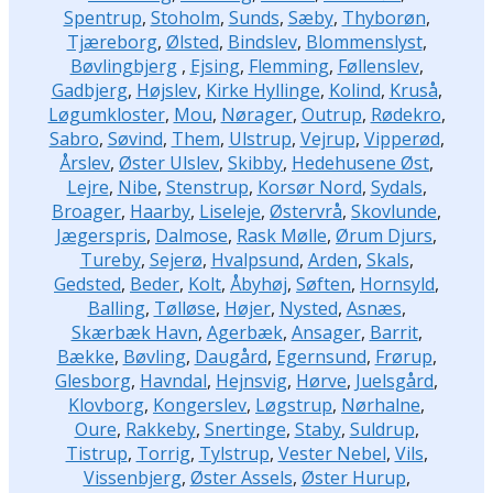
Spentrup
,
Stoholm
,
Sunds
,
Sæby
,
Thyborøn
,
Tjæreborg
,
Ølsted
,
Bindslev
,
Blommenslyst
,
Bøvlingbjerg
,
Ejsing
,
Flemming
,
Føllenslev
,
Gadbjerg
,
Højslev
,
Kirke Hyllinge
,
Kolind
,
Kruså
,
Løgumkloster
,
Mou
,
Nørager
,
Outrup
,
Rødekro
,
Sabro
,
Søvind
,
Them
,
Ulstrup
,
Vejrup
,
Vipperød
,
Årslev
,
Øster Ulslev
,
Skibby
,
Hedehusene Øst
,
Lejre
,
Nibe
,
Stenstrup
,
Korsør Nord
,
Sydals
,
Broager
,
Haarby
,
Liseleje
,
Østervrå
,
Skovlunde
,
Jægerspris
,
Dalmose
,
Rask Mølle
,
Ørum Djurs
,
Tureby
,
Sejerø
,
Hvalpsund
,
Arden
,
Skals
,
Gedsted
,
Beder
,
Kolt
,
Åbyhøj
,
Søften
,
Hornsyld
,
Balling
,
Tølløse
,
Højer
,
Nysted
,
Asnæs
,
Skærbæk Havn
,
Agerbæk
,
Ansager
,
Barrit
,
Bække
,
Bøvling
,
Daugård
,
Egernsund
,
Frørup
,
Glesborg
,
Havndal
,
Hejnsvig
,
Hørve
,
Juelsgård
,
Klovborg
,
Kongerslev
,
Løgstrup
,
Nørhalne
,
Oure
,
Rakkeby
,
Snertinge
,
Staby
,
Suldrup
,
Tistrup
,
Torrig
,
Tylstrup
,
Vester Nebel
,
Vils
,
Vissenbjerg
,
Øster Assels
,
Øster Hurup
,