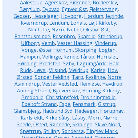
Aalestrup
,
Agerskov
,
Birkende
,
Bolderslev
,
Børglum
,
Dybvad
,
Egtved Øst
,
Fjelstervang
,
Gedser
,
Hesselager
,
Hovborg
,
Hørdum
,
Jegindø
,
Kværndrup
,
Lendum
,
Lohals
,
Løjt Kirkeby
,
Nimtofte
,
Nørre Nebel
,
Oksbøl Øst
,
Rantzausminde
,
Resenbro
,
Skarrild
,
Stenderup
,
Ulfborg
,
Vemb
,
Vester Hassing
,
Vinderup
,
Vonge
,
Øster Hornum
,
Skørping
,
Løgten
,
Hampen
,
Veflinge
,
Rønde
,
Fårup
,
Hornslet
,
Hørning
,
Bredsten
,
Søby
,
Løgumgårde
,
Hald
,
Rude
,
Løvel
,
Vilsund
,
Møldrup
,
Karise
,
Hov
,
Ørsted
,
Sønder Felding
,
Tarp
,
Ryslinge
,
Nørre
Asmindrup
,
Vester Vedsted
,
Flemløse
,
Havdrup
,
Auning Strand
,
Bjæverskov
,
Bording Kirkeby
,
Bredballe
,
Christiansfeld
,
Dronningmølle
,
Ebeltoft Strand
,
Espe
,
Fensmark
,
Gistrup
,
Glamsbjerg
,
Hadsund Syd
,
Hedeager
,
Høruphav
,
Karlsfeldt
,
Kirke Såby
,
Låsby
,
Mern
,
Nørre
Snede
,
Osted
,
Rønnede
,
Skibinge
,
Skive Nord
,
Spøttrup
,
Stilling
,
Søndersø
,
Tinglev Mark
,