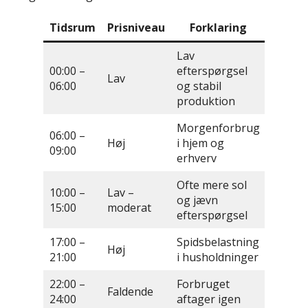
Tidsrum
Prisniveau
Forklaring
Lav
00:00 –
efterspørgsel
Lav
06:00
og stabil
produktion
Morgenforbrug
06:00 –
Høj
i hjem og
09:00
erhverv
Ofte mere sol
10:00 –
Lav –
og jævn
15:00
moderat
efterspørgsel
17:00 –
Spidsbelastning
Høj
21:00
i husholdninger
22:00 –
Forbruget
Faldende
24:00
aftager igen