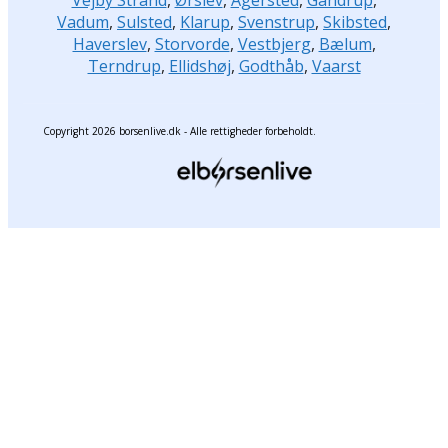
Vejby Strand
,
Ørslev
,
Agersted
,
Gandrup
,
Vadum
,
Sulsted
,
Klarup
,
Svenstrup
,
Skibsted
,
Haverslev
,
Storvorde
,
Vestbjerg
,
Bælum
,
Terndrup
,
Ellidshøj
,
Godthåb
,
Vaarst
Copyright 2026 borsenlive.dk - Alle rettigheder forbeholdt.