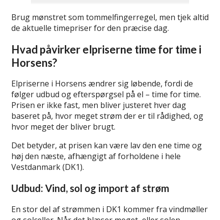
Brug mønstret som tommelfingerregel, men tjek altid
de aktuelle timepriser for den præcise dag.
Hvad påvirker elpriserne time for time i
Horsens?
Elpriserne i Horsens ændrer sig løbende, fordi de
følger udbud og efterspørgsel på el – time for time.
Prisen er ikke fast, men bliver justeret hver dag
baseret på, hvor meget strøm der er til rådighed, og
hvor meget der bliver brugt.
Det betyder, at prisen kan være lav den ene time og
høj den næste, afhængigt af forholdene i hele
Vestdanmark (DK1).
Udbud: Vind, sol og import af strøm
En stor del af strømmen i DK1 kommer fra vindmøller
og solceller. Når det blæser meget, eller solen