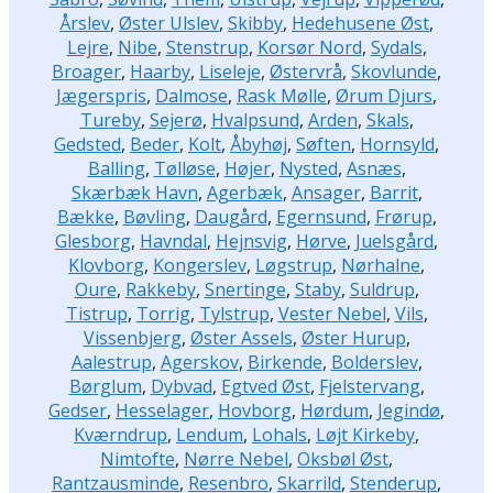
Årslev
,
Øster Ulslev
,
Skibby
,
Hedehusene Øst
,
Lejre
,
Nibe
,
Stenstrup
,
Korsør Nord
,
Sydals
,
Broager
,
Haarby
,
Liseleje
,
Østervrå
,
Skovlunde
,
Jægerspris
,
Dalmose
,
Rask Mølle
,
Ørum Djurs
,
Tureby
,
Sejerø
,
Hvalpsund
,
Arden
,
Skals
,
Gedsted
,
Beder
,
Kolt
,
Åbyhøj
,
Søften
,
Hornsyld
,
Balling
,
Tølløse
,
Højer
,
Nysted
,
Asnæs
,
Skærbæk Havn
,
Agerbæk
,
Ansager
,
Barrit
,
Bække
,
Bøvling
,
Daugård
,
Egernsund
,
Frørup
,
Glesborg
,
Havndal
,
Hejnsvig
,
Hørve
,
Juelsgård
,
Klovborg
,
Kongerslev
,
Løgstrup
,
Nørhalne
,
Oure
,
Rakkeby
,
Snertinge
,
Staby
,
Suldrup
,
Tistrup
,
Torrig
,
Tylstrup
,
Vester Nebel
,
Vils
,
Vissenbjerg
,
Øster Assels
,
Øster Hurup
,
Aalestrup
,
Agerskov
,
Birkende
,
Bolderslev
,
Børglum
,
Dybvad
,
Egtved Øst
,
Fjelstervang
,
Gedser
,
Hesselager
,
Hovborg
,
Hørdum
,
Jegindø
,
Kværndrup
,
Lendum
,
Lohals
,
Løjt Kirkeby
,
Nimtofte
,
Nørre Nebel
,
Oksbøl Øst
,
Rantzausminde
,
Resenbro
,
Skarrild
,
Stenderup
,