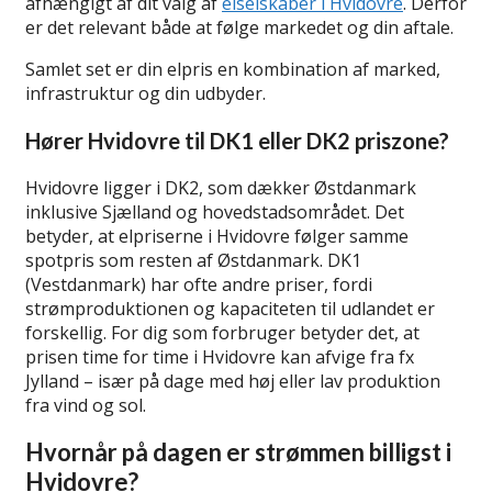
afhængigt af dit valg af
elselskaber i Hvidovre
. Derfor
er det relevant både at følge markedet og din aftale.
Samlet set er din elpris en kombination af marked,
infrastruktur og din udbyder.
Hører Hvidovre til DK1 eller DK2 priszone?
Hvidovre ligger i DK2, som dækker Østdanmark
inklusive Sjælland og hovedstadsområdet. Det
betyder, at elpriserne i Hvidovre følger samme
spotpris som resten af Østdanmark. DK1
(Vestdanmark) har ofte andre priser, fordi
strømproduktionen og kapaciteten til udlandet er
forskellig. For dig som forbruger betyder det, at
prisen time for time i Hvidovre kan afvige fra fx
Jylland – især på dage med høj eller lav produktion
fra vind og sol.
Hvornår på dagen er strømmen billigst i
Hvidovre?