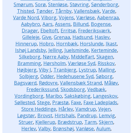
Smørum
,
Sorø
,
Stenløse
,
Støvring
,
Sønderborg
,
Thisted
,
Tønder
,
Tårnby
,
Vallensbæk
,
Varde
,
Varde Nord
,
Viborg
,
Vojens
,
Værløse
,
Aabenraa
,
Aabybro
,
Aars
,
Assens
,
Billund
,
Bogense
,
Dragør
,
Ebeltoft
,
Erritsø
,
Frederiksværk
,
Gilleleje
,
Give
,
Grenaa
,
Hadsund
,
Haslev
,
Hinnerup
,
Hobro
,
Hornbæk
,
Horslunde
,
Ikast
,
Ishøj Landsby
,
Jelling
,
Juelsminde
,
Kerteminde
,
Silkeborg
,
Nørre Aaby
,
Middelfart
,
Skagen
,
Bramming
,
Hørsholm
,
Værløse Syd
,
Risskov
,
Højbjerg
,
Viby J
,
Tranbjerg
,
Lystrup
,
Malling
,
Solbjerg
,
Odder
,
Hedehusene Syd
,
Søborg
,
Bagsværd
,
Rødovre
,
Vallensbæk Strand
,
Måløv
,
Frederikssund
,
Skodsborg
,
Vedbæk
,
Vordingborg
,
Maribo
,
Sakskøbing
,
Langeskov
,
Søllested
,
Stege
,
Præstø
,
Faxe
,
Faxe Ladeplads
,
Store Heddinge
,
Hårlev
,
Vamdrup
,
Vejen
,
Løgstør
,
Brovst
,
Hirtshals
,
Pandrup
,
Lemvig
,
Struer
,
Kjellerup
,
Brædstrup
,
Tarm
,
Skjern
,
Herlev
,
Valby
,
Brønshøj
,
Vanløse
,
Aulum
,