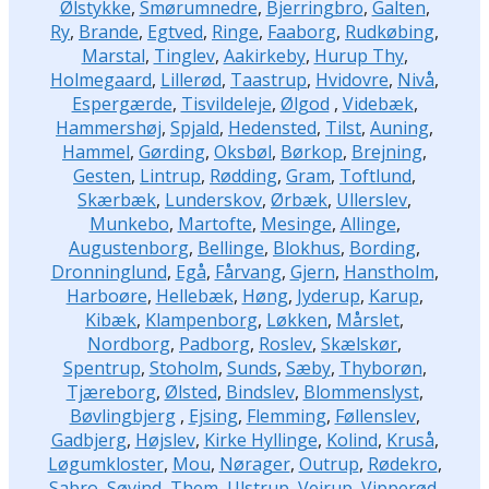
Ølstykke
,
Smørumnedre
,
Bjerringbro
,
Galten
,
Ry
,
Brande
,
Egtved
,
Ringe
,
Faaborg
,
Rudkøbing
,
Marstal
,
Tinglev
,
Aakirkeby
,
Hurup Thy
,
Holmegaard
,
Lillerød
,
Taastrup
,
Hvidovre
,
Nivå
,
Espergærde
,
Tisvildeleje
,
Ølgod
,
Videbæk
,
Hammershøj
,
Spjald
,
Hedensted
,
Tilst
,
Auning
,
Hammel
,
Gørding
,
Oksbøl
,
Børkop
,
Brejning
,
Gesten
,
Lintrup
,
Rødding
,
Gram
,
Toftlund
,
Skærbæk
,
Lunderskov
,
Ørbæk
,
Ullerslev
,
Munkebo
,
Martofte
,
Mesinge
,
Allinge
,
Augustenborg
,
Bellinge
,
Blokhus
,
Bording
,
Dronninglund
,
Egå
,
Fårvang
,
Gjern
,
Hanstholm
,
Harboøre
,
Hellebæk
,
Høng
,
Jyderup
,
Karup
,
Kibæk
,
Klampenborg
,
Løkken
,
Mårslet
,
Nordborg
,
Padborg
,
Roslev
,
Skælskør
,
Spentrup
,
Stoholm
,
Sunds
,
Sæby
,
Thyborøn
,
Tjæreborg
,
Ølsted
,
Bindslev
,
Blommenslyst
,
Bøvlingbjerg
,
Ejsing
,
Flemming
,
Føllenslev
,
Gadbjerg
,
Højslev
,
Kirke Hyllinge
,
Kolind
,
Kruså
,
Løgumkloster
,
Mou
,
Nørager
,
Outrup
,
Rødekro
,
Sabro
,
Søvind
,
Them
,
Ulstrup
,
Vejrup
,
Vipperød
,