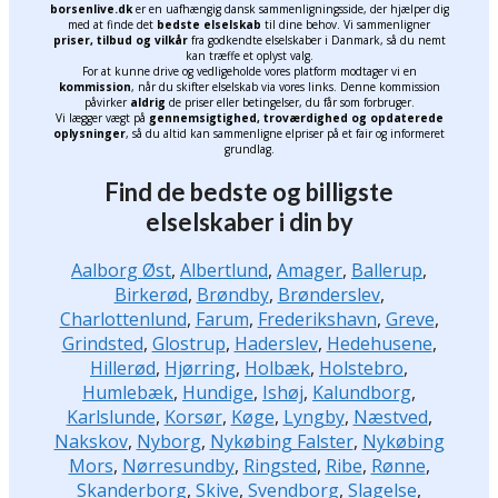
borsenlive.dk
er en uafhængig dansk sammenligningsside, der hjælper dig
med at finde det
bedste elselskab
til dine behov. Vi sammenligner
priser, tilbud og vilkår
fra godkendte elselskaber i Danmark, så du nemt
kan træffe et oplyst valg.
For at kunne drive og vedligeholde vores platform modtager vi en
kommission
, når du skifter elselskab via vores links. Denne kommission
påvirker
aldrig
de priser eller betingelser, du får som forbruger.
Vi lægger vægt på
gennemsigtighed, troværdighed og opdaterede
oplysninger
, så du altid kan sammenligne elpriser på et fair og informeret
grundlag.
Find de bedste og billigste
elselskaber i din by
Aalborg Øst
,
Albertlund
,
Amager
,
Ballerup
,
Birkerød
,
Brøndby
,
Brønderslev
,
Charlottenlund
,
Farum
,
Frederikshavn
,
Greve
,
Grindsted
,
Glostrup
,
Haderslev
,
Hedehusene
,
Hillerød
,
Hjørring
,
Holbæk
,
Holstebro
,
Humlebæk
,
Hundige
,
Ishøj
,
Kalundborg
,
Karlslunde
,
Korsør
,
Køge
,
Lyngby
,
Næstved
,
Nakskov
,
Nyborg
,
Nykøbing Falster
,
Nykøbing
Mors
,
Nørresundby
,
Ringsted
,
Ribe
,
Rønne
,
Skanderborg
,
Skive
,
Svendborg
,
Slagelse
,