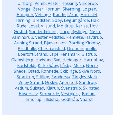
Ulfborg
,
Vemb
,
Vester Hassing
,
Vinderup
,
Vonge
,
Øster Hornum
,
Skørping
,
Løgten
,
Hampen
,
Veflinge
,
Rønde
,
Fårup
,
Hornslet
,
Hørning
,
Bredsten
,
Søby
,
Løgumgårde
,
Hald
,
Rude
,
Løvel
,
Vilsund
,
Møldrup
,
Karise
,
Hov
,
Ørsted
,
Sønder Felding
,
Tarp
,
Ryslinge
,
Nørre
Asmindrup
,
Vester Vedsted
,
Flemløse
,
Havdrup
,
Auning Strand
,
Bjæverskov
,
Bording Kirkeby
,
Bredballe
,
Christiansfeld
,
Dronningmølle
,
Ebeltoft Strand
,
Espe
,
Fensmark
,
Gistrup
,
Glamsbjerg
,
Hadsund Syd
,
Hedeager
,
Høruphav
,
Karlsfeldt
,
Kirke Såby
,
Låsby
,
Mern
,
Nørre
Snede
,
Osted
,
Rønnede
,
Skibinge
,
Skive Nord
,
Spøttrup
,
Stilling
,
Søndersø
,
Tinglev Mark
,
Vejby Strand
,
Ørslev
,
Agersted
,
Gandrup
,
Vadum
,
Sulsted
,
Klarup
,
Svenstrup
,
Skibsted
,
Haverslev
,
Storvorde
,
Vestbjerg
,
Bælum
,
Terndrup
,
Ellidshøj
,
Godthåb
,
Vaarst