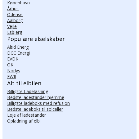
København
Århus
Odense
Aalborg
Vejle
Esbjerg
Populære elselskaber
Altid Energi
DCC Energi
EVDK
OK
Norlys
EWII
Alt til elbilen
Billigste Ladeløsning
Bedste ladestander hjemme
Billigste ladeboks med refusion
Bedste ladeboks til solceller
Leje af ladestander
Opladning af elbil