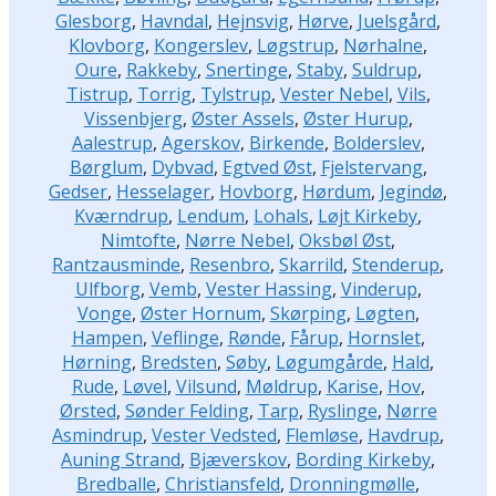
Glesborg
,
Havndal
,
Hejnsvig
,
Hørve
,
Juelsgård
,
Klovborg
,
Kongerslev
,
Løgstrup
,
Nørhalne
,
Oure
,
Rakkeby
,
Snertinge
,
Staby
,
Suldrup
,
Tistrup
,
Torrig
,
Tylstrup
,
Vester Nebel
,
Vils
,
Vissenbjerg
,
Øster Assels
,
Øster Hurup
,
Aalestrup
,
Agerskov
,
Birkende
,
Bolderslev
,
Børglum
,
Dybvad
,
Egtved Øst
,
Fjelstervang
,
Gedser
,
Hesselager
,
Hovborg
,
Hørdum
,
Jegindø
,
Kværndrup
,
Lendum
,
Lohals
,
Løjt Kirkeby
,
Nimtofte
,
Nørre Nebel
,
Oksbøl Øst
,
Rantzausminde
,
Resenbro
,
Skarrild
,
Stenderup
,
Ulfborg
,
Vemb
,
Vester Hassing
,
Vinderup
,
Vonge
,
Øster Hornum
,
Skørping
,
Løgten
,
Hampen
,
Veflinge
,
Rønde
,
Fårup
,
Hornslet
,
Hørning
,
Bredsten
,
Søby
,
Løgumgårde
,
Hald
,
Rude
,
Løvel
,
Vilsund
,
Møldrup
,
Karise
,
Hov
,
Ørsted
,
Sønder Felding
,
Tarp
,
Ryslinge
,
Nørre
Asmindrup
,
Vester Vedsted
,
Flemløse
,
Havdrup
,
Auning Strand
,
Bjæverskov
,
Bording Kirkeby
,
Bredballe
,
Christiansfeld
,
Dronningmølle
,