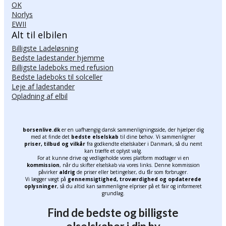
OK
Norlys
EWII
Alt til elbilen
Billigste Ladeløsning
Bedste ladestander hjemme
Billigste ladeboks med refusion
Bedste ladeboks til solceller
Leje af ladestander
Opladning af elbil
borsenlive.dk
er en uafhængig dansk sammenligningsside, der hjælper dig
med at finde det
bedste elselskab
til dine behov. Vi sammenligner
priser, tilbud og vilkår
fra godkendte elselskaber i Danmark, så du nemt
kan træffe et oplyst valg.
For at kunne drive og vedligeholde vores platform modtager vi en
kommission
, når du skifter elselskab via vores links. Denne kommission
påvirker
aldrig
de priser eller betingelser, du får som forbruger.
Vi lægger vægt på
gennemsigtighed, troværdighed og opdaterede
oplysninger
, så du altid kan sammenligne elpriser på et fair og informeret
grundlag.
Find de bedste og billigste