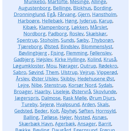
Munkebo
,
Martofte
,
Mesinge
,
Allinge
,
Augustenborg
,
Bellinge
,
Blokhus
,
Bording
,
Dronninglund
,
Egå
,
Fårvang
,
Gjern
,
Hanstholm
,
Harboøre
,
Hellebæk
,
Høng
,
Jyderup
,
Karup
,
Kibæk
,
Klampenborg
,
Løkken
,
Mårslet
,
Nordborg
,
Padborg
,
Roslev
,
Skælskør
,
Spentrup
,
Stoholm
,
Sunds
,
Sæby
,
Thyborøn
,
Tjæreborg
,
Ølsted
,
Bindslev
,
Blommenslyst
,
Bøvlingbjerg
,
Ejsing
,
Flemming
,
Føllenslev
,
Gadbjerg
,
Højslev
,
Kirke Hyllinge
,
Kolind
,
Kruså
,
Løgumkloster
,
Mou
,
Nørager
,
Outrup
,
Rødekro
,
Sabro
,
Søvind
,
Them
,
Ulstrup
,
Vejrup
,
Vipperød
,
Årslev
,
Øster Ulslev
,
Skibby
,
Hedehusene Øst
,
Lejre
,
Nibe
,
Stenstrup
,
Korsør Nord
,
Sydals
,
Broager
,
Haarby
,
Liseleje
,
Østervrå
,
Skovlunde
,
Jægerspris
,
Dalmose
,
Rask Mølle
,
Ørum Djurs
,
Tureby
,
Sejerø
,
Hvalpsund
,
Arden
,
Skals
,
Gedsted
,
Beder
,
Kolt
,
Åbyhøj
,
Søften
,
Hornsyld
,
Balling
,
Tølløse
,
Højer
,
Nysted
,
Asnæs
,
Skærbæk Havn
,
Agerbæk
,
Ansager
,
Barrit
,
Bække
,
Bøvling
,
Daugård
,
Egernsund
,
Frørup
,