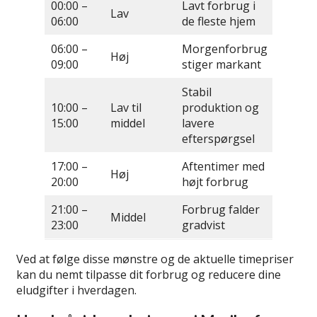
00:00 –
Lavt forbrug i
Lav
06:00
de fleste hjem
06:00 –
Morgenforbrug
Høj
09:00
stiger markant
Stabil
10:00 –
Lav til
produktion og
15:00
middel
lavere
efterspørgsel
17:00 –
Aftentimer med
Høj
20:00
højt forbrug
21:00 –
Forbrug falder
Middel
23:00
gradvist
Ved at følge disse mønstre og de aktuelle timepriser
kan du nemt tilpasse dit forbrug og reducere dine
eludgifter i hverdagen.