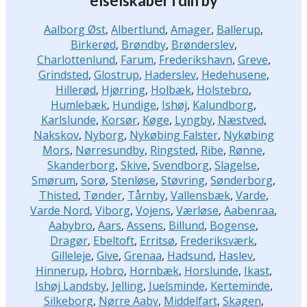
elselskaber i din by
Aalborg Øst
,
Albertlund
,
Amager
,
Ballerup
,
Birkerød
,
Brøndby
,
Brønderslev
,
Charlottenlund
,
Farum
,
Frederikshavn
,
Greve
,
Grindsted
,
Glostrup
,
Haderslev
,
Hedehusene
,
Hillerød
,
Hjørring
,
Holbæk
,
Holstebro
,
Humlebæk
,
Hundige
,
Ishøj
,
Kalundborg
,
Karlslunde
,
Korsør
,
Køge
,
Lyngby
,
Næstved
,
Nakskov
,
Nyborg
,
Nykøbing Falster
,
Nykøbing
Mors
,
Nørresundby
,
Ringsted
,
Ribe
,
Rønne
,
Skanderborg
,
Skive
,
Svendborg
,
Slagelse
,
Smørum
,
Sorø
,
Stenløse
,
Støvring
,
Sønderborg
,
Thisted
,
Tønder
,
Tårnby
,
Vallensbæk
,
Varde
,
Varde Nord
,
Viborg
,
Vojens
,
Værløse
,
Aabenraa
,
Aabybro
,
Aars
,
Assens
,
Billund
,
Bogense
,
Dragør
,
Ebeltoft
,
Erritsø
,
Frederiksværk
,
Gilleleje
,
Give
,
Grenaa
,
Hadsund
,
Haslev
,
Hinnerup
,
Hobro
,
Hornbæk
,
Horslunde
,
Ikast
,
Ishøj Landsby
,
Jelling
,
Juelsminde
,
Kerteminde
,
Silkeborg
,
Nørre Aaby
,
Middelfart
,
Skagen
,