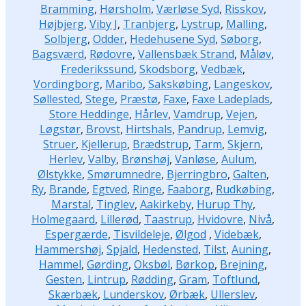
Bramming
,
Hørsholm
,
Værløse Syd
,
Risskov
,
Højbjerg
,
Viby J
,
Tranbjerg
,
Lystrup
,
Malling
,
Solbjerg
,
Odder
,
Hedehusene Syd
,
Søborg
,
Bagsværd
,
Rødovre
,
Vallensbæk Strand
,
Måløv
,
Frederikssund
,
Skodsborg
,
Vedbæk
,
Vordingborg
,
Maribo
,
Sakskøbing
,
Langeskov
,
Søllested
,
Stege
,
Præstø
,
Faxe
,
Faxe Ladeplads
,
Store Heddinge
,
Hårlev
,
Vamdrup
,
Vejen
,
Løgstør
,
Brovst
,
Hirtshals
,
Pandrup
,
Lemvig
,
Struer
,
Kjellerup
,
Brædstrup
,
Tarm
,
Skjern
,
Herlev
,
Valby
,
Brønshøj
,
Vanløse
,
Aulum
,
Ølstykke
,
Smørumnedre
,
Bjerringbro
,
Galten
,
Ry
,
Brande
,
Egtved
,
Ringe
,
Faaborg
,
Rudkøbing
,
Marstal
,
Tinglev
,
Aakirkeby
,
Hurup Thy
,
Holmegaard
,
Lillerød
,
Taastrup
,
Hvidovre
,
Nivå
,
Espergærde
,
Tisvildeleje
,
Ølgod
,
Videbæk
,
Hammershøj
,
Spjald
,
Hedensted
,
Tilst
,
Auning
,
Hammel
,
Gørding
,
Oksbøl
,
Børkop
,
Brejning
,
Gesten
,
Lintrup
,
Rødding
,
Gram
,
Toftlund
,
Skærbæk
,
Lunderskov
,
Ørbæk
,
Ullerslev
,