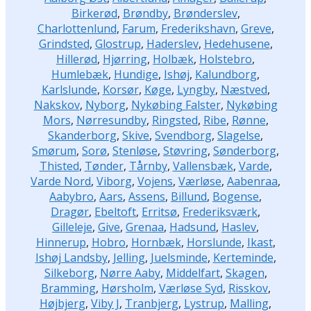
Birkerød
,
Brøndby
,
Brønderslev
,
Charlottenlund
,
Farum
,
Frederikshavn
,
Greve
,
Grindsted
,
Glostrup
,
Haderslev
,
Hedehusene
,
Hillerød
,
Hjørring
,
Holbæk
,
Holstebro
,
Humlebæk
,
Hundige
,
Ishøj
,
Kalundborg
,
Karlslunde
,
Korsør
,
Køge
,
Lyngby
,
Næstved
,
Nakskov
,
Nyborg
,
Nykøbing Falster
,
Nykøbing
Mors
,
Nørresundby
,
Ringsted
,
Ribe
,
Rønne
,
Skanderborg
,
Skive
,
Svendborg
,
Slagelse
,
Smørum
,
Sorø
,
Stenløse
,
Støvring
,
Sønderborg
,
Thisted
,
Tønder
,
Tårnby
,
Vallensbæk
,
Varde
,
Varde Nord
,
Viborg
,
Vojens
,
Værløse
,
Aabenraa
,
Aabybro
,
Aars
,
Assens
,
Billund
,
Bogense
,
Dragør
,
Ebeltoft
,
Erritsø
,
Frederiksværk
,
Gilleleje
,
Give
,
Grenaa
,
Hadsund
,
Haslev
,
Hinnerup
,
Hobro
,
Hornbæk
,
Horslunde
,
Ikast
,
Ishøj Landsby
,
Jelling
,
Juelsminde
,
Kerteminde
,
Silkeborg
,
Nørre Aaby
,
Middelfart
,
Skagen
,
Bramming
,
Hørsholm
,
Værløse Syd
,
Risskov
,
Højbjerg
,
Viby J
,
Tranbjerg
,
Lystrup
,
Malling
,