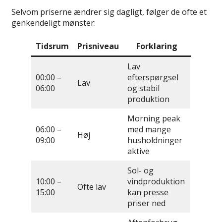
Selvom priserne ændrer sig dagligt, følger de ofte et
genkendeligt mønster:
Tidsrum
Prisniveau
Forklaring
Lav
00:00 –
efterspørgsel
Lav
06:00
og stabil
produktion
Morning peak
06:00 –
med mange
Høj
09:00
husholdninger
aktive
Sol- og
10:00 –
vindproduktion
Ofte lav
15:00
kan presse
priser ned