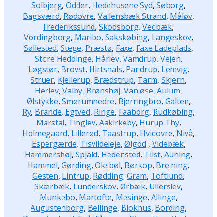
Solbjerg
,
Odder
,
Hedehusene Syd
,
Søborg
,
Bagsværd
,
Rødovre
,
Vallensbæk Strand
,
Måløv
,
Frederikssund
,
Skodsborg
,
Vedbæk
,
Vordingborg
,
Maribo
,
Sakskøbing
,
Langeskov
,
Søllested
,
Stege
,
Præstø
,
Faxe
,
Faxe Ladeplads
,
Store Heddinge
,
Hårlev
,
Vamdrup
,
Vejen
,
Løgstør
,
Brovst
,
Hirtshals
,
Pandrup
,
Lemvig
,
Struer
,
Kjellerup
,
Brædstrup
,
Tarm
,
Skjern
,
Herlev
,
Valby
,
Brønshøj
,
Vanløse
,
Aulum
,
Ølstykke
,
Smørumnedre
,
Bjerringbro
,
Galten
,
Ry
,
Brande
,
Egtved
,
Ringe
,
Faaborg
,
Rudkøbing
,
Marstal
,
Tinglev
,
Aakirkeby
,
Hurup Thy
,
Holmegaard
,
Lillerød
,
Taastrup
,
Hvidovre
,
Nivå
,
Espergærde
,
Tisvildeleje
,
Ølgod
,
Videbæk
,
Hammershøj
,
Spjald
,
Hedensted
,
Tilst
,
Auning
,
Hammel
,
Gørding
,
Oksbøl
,
Børkop
,
Brejning
,
Gesten
,
Lintrup
,
Rødding
,
Gram
,
Toftlund
,
Skærbæk
,
Lunderskov
,
Ørbæk
,
Ullerslev
,
Munkebo
,
Martofte
,
Mesinge
,
Allinge
,
Augustenborg
,
Bellinge
,
Blokhus
,
Bording
,