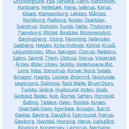
Dronninglund
,
Egå
,
Fårvang
,
Gjern
,
Hanstholm
,
Harboøre
,
Hellebæk
,
Høng
,
Jyderup
,
Karup
,
Kibæk
,
Klampenborg
,
Løkken
,
Mårslet
,
Nordborg
,
Padborg
,
Roslev
,
Skælskør
,
Spentrup
,
Stoholm
,
Sunds
,
Sæby
,
Thyborøn
,
Tjæreborg
,
Ølsted
,
Bindslev
,
Blommenslyst
,
Bøvlingbjerg
,
Ejsing
,
Flemming
,
Føllenslev
,
Gadbjerg
,
Højslev
,
Kirke Hyllinge
,
Kolind
,
Kruså
,
Løgumkloster
,
Mou
,
Nørager
,
Outrup
,
Rødekro
,
Sabro
,
Søvind
,
Them
,
Ulstrup
,
Vejrup
,
Vipperød
,
Årslev
,
Øster Ulslev
,
Skibby
,
Hedehusene Øst
,
Lejre
,
Nibe
,
Stenstrup
,
Korsør Nord
,
Sydals
,
Broager
,
Haarby
,
Liseleje
,
Østervrå
,
Skovlunde
,
Jægerspris
,
Dalmose
,
Rask Mølle
,
Ørum Djurs
,
Tureby
,
Sejerø
,
Hvalpsund
,
Arden
,
Skals
,
Gedsted
,
Beder
,
Kolt
,
Åbyhøj
,
Søften
,
Hornsyld
,
Balling
,
Tølløse
,
Højer
,
Nysted
,
Asnæs
,
Skærbæk Havn
,
Agerbæk
,
Ansager
,
Barrit
,
Bække
,
Bøvling
,
Daugård
,
Egernsund
,
Frørup
,
Glesborg
,
Havndal
,
Hejnsvig
,
Hørve
,
Juelsgård
,
Klovborg
,
Kongerslev
,
Løgstrup
,
Nørhalne
,