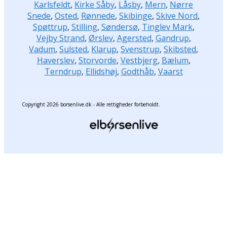
Karlsfeldt
,
Kirke Såby
,
Låsby
,
Mern
,
Nørre
Snede
,
Osted
,
Rønnede
,
Skibinge
,
Skive Nord
,
Spøttrup
,
Stilling
,
Søndersø
,
Tinglev Mark
,
Vejby Strand
,
Ørslev
,
Agersted
,
Gandrup
,
Vadum
,
Sulsted
,
Klarup
,
Svenstrup
,
Skibsted
,
Haverslev
,
Storvorde
,
Vestbjerg
,
Bælum
,
Terndrup
,
Ellidshøj
,
Godthåb
,
Vaarst
Copyright 2026 borsenlive.dk - Alle rettigheder forbeholdt.