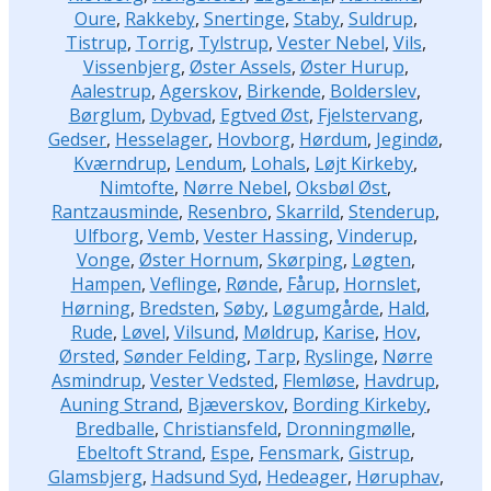
Oure
,
Rakkeby
,
Snertinge
,
Staby
,
Suldrup
,
Tistrup
,
Torrig
,
Tylstrup
,
Vester Nebel
,
Vils
,
Vissenbjerg
,
Øster Assels
,
Øster Hurup
,
Aalestrup
,
Agerskov
,
Birkende
,
Bolderslev
,
Børglum
,
Dybvad
,
Egtved Øst
,
Fjelstervang
,
Gedser
,
Hesselager
,
Hovborg
,
Hørdum
,
Jegindø
,
Kværndrup
,
Lendum
,
Lohals
,
Løjt Kirkeby
,
Nimtofte
,
Nørre Nebel
,
Oksbøl Øst
,
Rantzausminde
,
Resenbro
,
Skarrild
,
Stenderup
,
Ulfborg
,
Vemb
,
Vester Hassing
,
Vinderup
,
Vonge
,
Øster Hornum
,
Skørping
,
Løgten
,
Hampen
,
Veflinge
,
Rønde
,
Fårup
,
Hornslet
,
Hørning
,
Bredsten
,
Søby
,
Løgumgårde
,
Hald
,
Rude
,
Løvel
,
Vilsund
,
Møldrup
,
Karise
,
Hov
,
Ørsted
,
Sønder Felding
,
Tarp
,
Ryslinge
,
Nørre
Asmindrup
,
Vester Vedsted
,
Flemløse
,
Havdrup
,
Auning Strand
,
Bjæverskov
,
Bording Kirkeby
,
Bredballe
,
Christiansfeld
,
Dronningmølle
,
Ebeltoft Strand
,
Espe
,
Fensmark
,
Gistrup
,
Glamsbjerg
,
Hadsund Syd
,
Hedeager
,
Høruphav
,