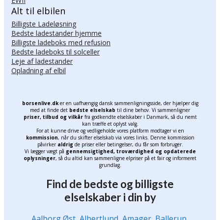
EWII
Alt til elbilen
Billigste Ladeløsning
Bedste ladestander hjemme
Billigste ladeboks med refusion
Bedste ladeboks til solceller
Leje af ladestander
Opladning af elbil
borsenlive.dk
er en uafhængig dansk sammenligningsside, der hjælper dig
med at finde det
bedste elselskab
til dine behov. Vi sammenligner
priser, tilbud og vilkår
fra godkendte elselskaber i Danmark, så du nemt
kan træffe et oplyst valg.
For at kunne drive og vedligeholde vores platform modtager vi en
kommission
, når du skifter elselskab via vores links. Denne kommission
påvirker
aldrig
de priser eller betingelser, du får som forbruger.
Vi lægger vægt på
gennemsigtighed, troværdighed og opdaterede
oplysninger
, så du altid kan sammenligne elpriser på et fair og informeret
grundlag.
Find de bedste og billigste
elselskaber i din by
Aalborg Øst
,
Albertlund
,
Amager
,
Ballerup
,