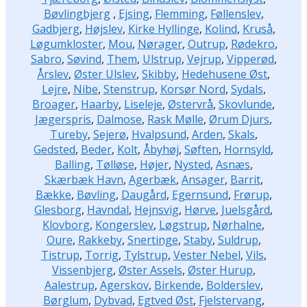
Bøvlingbjerg
,
Ejsing
,
Flemming
,
Føllenslev
,
Gadbjerg
,
Højslev
,
Kirke Hyllinge
,
Kolind
,
Kruså
,
Løgumkloster
,
Mou
,
Nørager
,
Outrup
,
Rødekro
,
Sabro
,
Søvind
,
Them
,
Ulstrup
,
Vejrup
,
Vipperød
,
Årslev
,
Øster Ulslev
,
Skibby
,
Hedehusene Øst
,
Lejre
,
Nibe
,
Stenstrup
,
Korsør Nord
,
Sydals
,
Broager
,
Haarby
,
Liseleje
,
Østervrå
,
Skovlunde
,
Jægerspris
,
Dalmose
,
Rask Mølle
,
Ørum Djurs
,
Tureby
,
Sejerø
,
Hvalpsund
,
Arden
,
Skals
,
Gedsted
,
Beder
,
Kolt
,
Åbyhøj
,
Søften
,
Hornsyld
,
Balling
,
Tølløse
,
Højer
,
Nysted
,
Asnæs
,
Skærbæk Havn
,
Agerbæk
,
Ansager
,
Barrit
,
Bække
,
Bøvling
,
Daugård
,
Egernsund
,
Frørup
,
Glesborg
,
Havndal
,
Hejnsvig
,
Hørve
,
Juelsgård
,
Klovborg
,
Kongerslev
,
Løgstrup
,
Nørhalne
,
Oure
,
Rakkeby
,
Snertinge
,
Staby
,
Suldrup
,
Tistrup
,
Torrig
,
Tylstrup
,
Vester Nebel
,
Vils
,
Vissenbjerg
,
Øster Assels
,
Øster Hurup
,
Aalestrup
,
Agerskov
,
Birkende
,
Bolderslev
,
Børglum
,
Dybvad
,
Egtved Øst
,
Fjelstervang
,