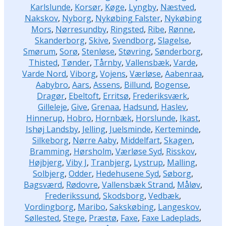
Karlslunde
,
Korsør
,
Køge
,
Lyngby
,
Næstved
,
Nakskov
,
Nyborg
,
Nykøbing Falster
,
Nykøbing
Mors
,
Nørresundby
,
Ringsted
,
Ribe
,
Rønne
,
Skanderborg
,
Skive
,
Svendborg
,
Slagelse
,
Smørum
,
Sorø
,
Stenløse
,
Støvring
,
Sønderborg
,
Thisted
,
Tønder
,
Tårnby
,
Vallensbæk
,
Varde
,
Varde Nord
,
Viborg
,
Vojens
,
Værløse
,
Aabenraa
,
Aabybro
,
Aars
,
Assens
,
Billund
,
Bogense
,
Dragør
,
Ebeltoft
,
Erritsø
,
Frederiksværk
,
Gilleleje
,
Give
,
Grenaa
,
Hadsund
,
Haslev
,
Hinnerup
,
Hobro
,
Hornbæk
,
Horslunde
,
Ikast
,
Ishøj Landsby
,
Jelling
,
Juelsminde
,
Kerteminde
,
Silkeborg
,
Nørre Aaby
,
Middelfart
,
Skagen
,
Bramming
,
Hørsholm
,
Værløse Syd
,
Risskov
,
Højbjerg
,
Viby J
,
Tranbjerg
,
Lystrup
,
Malling
,
Solbjerg
,
Odder
,
Hedehusene Syd
,
Søborg
,
Bagsværd
,
Rødovre
,
Vallensbæk Strand
,
Måløv
,
Frederikssund
,
Skodsborg
,
Vedbæk
,
Vordingborg
,
Maribo
,
Sakskøbing
,
Langeskov
,
Søllested
,
Stege
,
Præstø
,
Faxe
,
Faxe Ladeplads
,