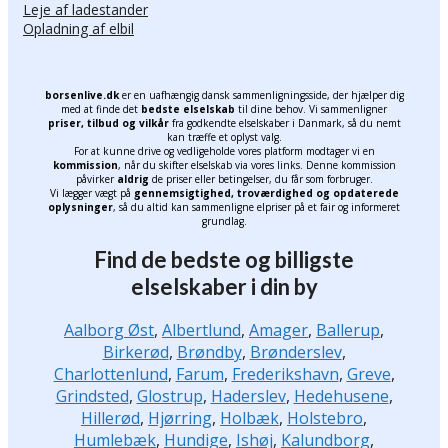
Leje af ladestander
Opladning af elbil
borsenlive.dk
er en uafhængig dansk sammenligningsside, der hjælper dig
med at finde det
bedste elselskab
til dine behov. Vi sammenligner
priser, tilbud og vilkår
fra godkendte elselskaber i Danmark, så du nemt
kan træffe et oplyst valg.
For at kunne drive og vedligeholde vores platform modtager vi en
kommission
, når du skifter elselskab via vores links. Denne kommission
påvirker
aldrig
de priser eller betingelser, du får som forbruger.
Vi lægger vægt på
gennemsigtighed, troværdighed og opdaterede
oplysninger
, så du altid kan sammenligne elpriser på et fair og informeret
grundlag.
Find de bedste og billigste
elselskaber i din by
Aalborg Øst
,
Albertlund
,
Amager
,
Ballerup
,
Birkerød
,
Brøndby
,
Brønderslev
,
Charlottenlund
,
Farum
,
Frederikshavn
,
Greve
,
Grindsted
,
Glostrup
,
Haderslev
,
Hedehusene
,
Hillerød
,
Hjørring
,
Holbæk
,
Holstebro
,
Humlebæk
,
Hundige
,
Ishøj
,
Kalundborg
,