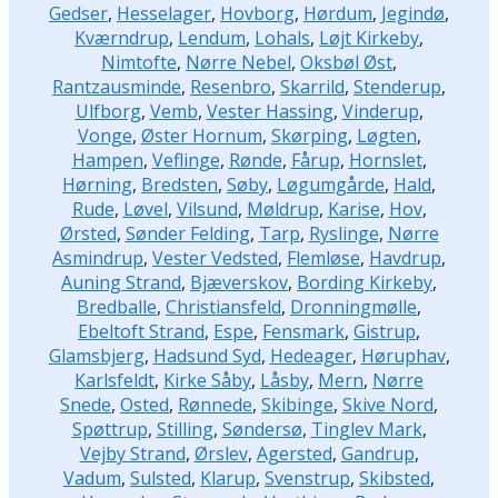
Gedser
,
Hesselager
,
Hovborg
,
Hørdum
,
Jegindø
,
Kværndrup
,
Lendum
,
Lohals
,
Løjt Kirkeby
,
Nimtofte
,
Nørre Nebel
,
Oksbøl Øst
,
Rantzausminde
,
Resenbro
,
Skarrild
,
Stenderup
,
Ulfborg
,
Vemb
,
Vester Hassing
,
Vinderup
,
Vonge
,
Øster Hornum
,
Skørping
,
Løgten
,
Hampen
,
Veflinge
,
Rønde
,
Fårup
,
Hornslet
,
Hørning
,
Bredsten
,
Søby
,
Løgumgårde
,
Hald
,
Rude
,
Løvel
,
Vilsund
,
Møldrup
,
Karise
,
Hov
,
Ørsted
,
Sønder Felding
,
Tarp
,
Ryslinge
,
Nørre
Asmindrup
,
Vester Vedsted
,
Flemløse
,
Havdrup
,
Auning Strand
,
Bjæverskov
,
Bording Kirkeby
,
Bredballe
,
Christiansfeld
,
Dronningmølle
,
Ebeltoft Strand
,
Espe
,
Fensmark
,
Gistrup
,
Glamsbjerg
,
Hadsund Syd
,
Hedeager
,
Høruphav
,
Karlsfeldt
,
Kirke Såby
,
Låsby
,
Mern
,
Nørre
Snede
,
Osted
,
Rønnede
,
Skibinge
,
Skive Nord
,
Spøttrup
,
Stilling
,
Søndersø
,
Tinglev Mark
,
Vejby Strand
,
Ørslev
,
Agersted
,
Gandrup
,
Vadum
,
Sulsted
,
Klarup
,
Svenstrup
,
Skibsted
,