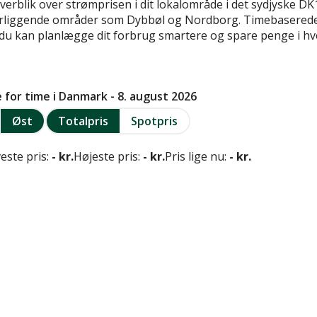
overblik over strømprisen i dit lokalområde i det sydjyske D
liggende områder som Dybbøl og Nordborg. Timebaserede el
så du kan planlægge dit forbrug smartere og spare penge i h
e for time i Danmark - 8. august 2026
Øst
Totalpris
Spotpris
este pris:
- kr.
Højeste pris:
- kr.
Pris lige nu:
- kr.