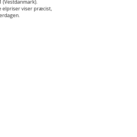
K1 (Vestdanmark).
priser viser præcist,
verdagen.