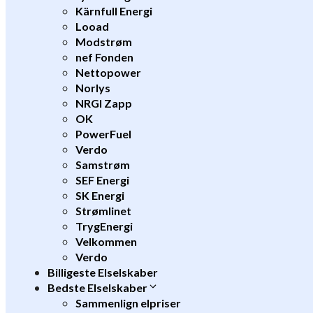
Kärnfull Energi
Looad
Modstrøm
nef Fonden
Nettopower
Norlys
NRGI Zapp
OK
PowerFuel
Verdo
Samstrøm
SEF Energi
SK Energi
Strømlinet
TrygEnergi
Velkommen
Verdo
Billigeste Elselskaber
Bedste Elselskaber
Sammenlign elpriser