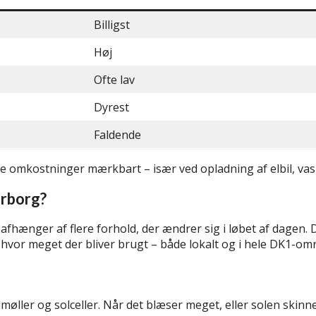
Billigst
Høj
Ofte lav
Dyrest
Faldende
ine omkostninger mærkbart – især ved opladning af elbil, va
erborg?
de afhænger af flere forhold, der ændrer sig i løbet af dagen
vor meget der bliver brugt – både lokalt og i hele DK1-omr
ler og solceller. Når det blæser meget, eller solen skinner