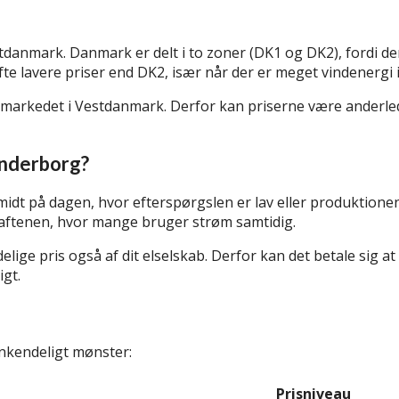
danmark. Danmark er delt i to zoner (DK1 og DK2), fordi de
te lavere priser end DK2, især når der er meget vindenergi i 
er markedet i Vestdanmark. Derfor kan priserne være anderled
ønderborg?
dt på dagen, hvor efterspørgslen er lav eller produktionen 
 aftenen, hvor mange bruger strøm samtidig.
ige pris også af dit elselskab. Derfor kan det betale sig a
igt.
enkendeligt mønster:
Prisniveau