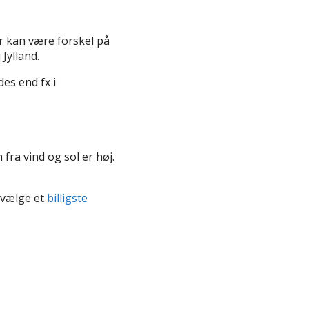
r kan være forskel på
Jylland.
es end fx i
fra vind og sol er høj.
t vælge et
billigste