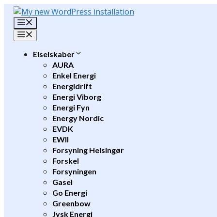
Hop
til
Menu
indhold
Menu
Elselskaber
AURA
Enkel Energi
Energidrift
Energi Viborg
Energi Fyn
Energy Nordic
EVDK
EWII
Forsyning Helsingør
Forskel
Forsyningen
Gasel
Go Energi
Greenbow
Jysk Energi