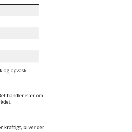
sk og opvask.
. Det handler især om
ådet.
 kraftigt, bliver der