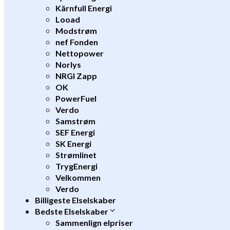
Kärnfull Energi
Looad
Modstrøm
nef Fonden
Nettopower
Norlys
NRGI Zapp
OK
PowerFuel
Verdo
Samstrøm
SEF Energi
SK Energi
Strømlinet
TrygEnergi
Velkommen
Verdo
Billigeste Elselskaber
Bedste Elselskaber
Sammenlign elpriser