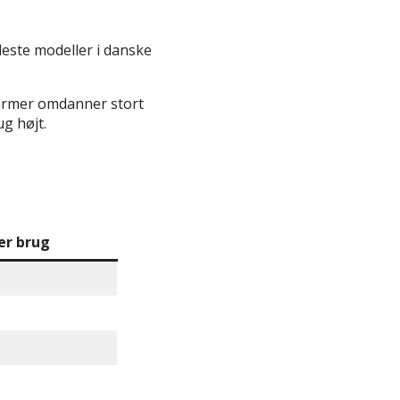
leste modeller i danske
varmer omdanner stort
g højt.
er brug