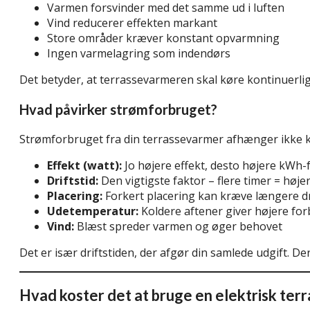
Varmen forsvinder med det samme ud i luften
Vind reducerer effekten markant
Store områder kræver konstant opvarmning
Ingen varmelagring som indendørs
Det betyder, at terrassevarmeren skal køre kontinuerli
Hvad påvirker strømforbruget?
Strømforbruget fra din terrassevarmer afhænger ikke kun 
Effekt (watt):
Jo højere effekt, desto højere kWh-
Driftstid:
Den vigtigste faktor – flere timer = høje
Placering:
Forkert placering kan kræve længere dr
Udetemperatur:
Koldere aftener giver højere fo
Vind:
Blæst spreder varmen og øger behovet
Det er især driftstiden, der afgør din samlede udgift. D
Hvad koster det at bruge en elektrisk ter