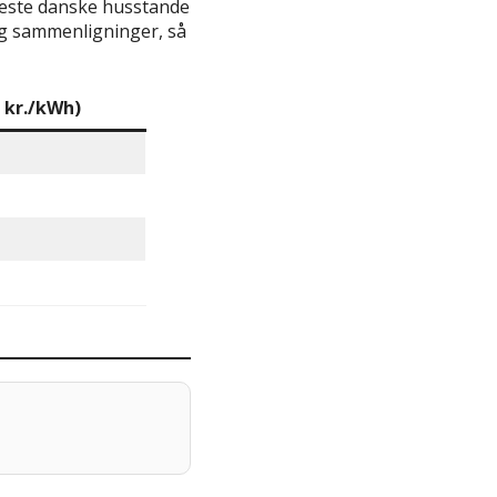
fleste danske husstande
 og sammenligninger, så
5 kr./kWh)