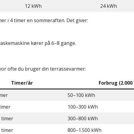
12 kWh
24 kWh
mer i 4 timer en sommeraften. Det giver:
vaskemaskine kører på 6–8 gange.
or ofte du bruger din terrassevarmer:
Timer/år
Forbrug (2.000
imer
50–100 kWh
timer
100–300 kWh
 timer
300–800 kWh
 timer
800–1.500 kWh