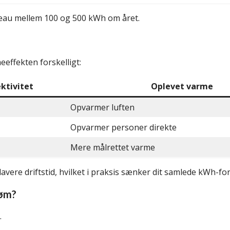
iveau mellem 100 og 500 kWh om året.
effekten forskelligt:
ektivitet
Oplevet varme
Opvarmer luften
Opvarmer personer direkte
Mere målrettet varme
vere driftstid, hvilket i praksis sænker dit samlede kWh-fo
røm?
.