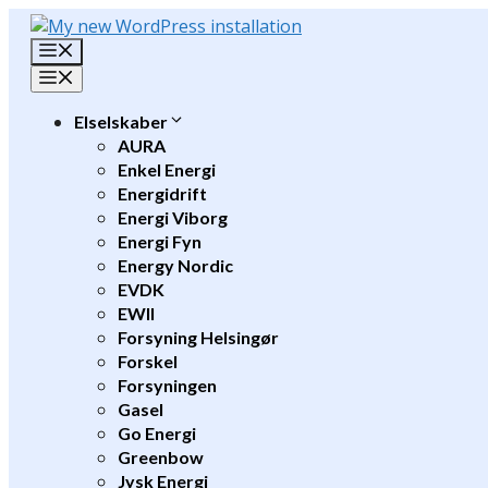
Hop
til
Menu
indhold
Menu
Elselskaber
AURA
Enkel Energi
Energidrift
Energi Viborg
Energi Fyn
Energy Nordic
EVDK
EWII
Forsyning Helsingør
Forskel
Forsyningen
Gasel
Go Energi
Greenbow
Jysk Energi