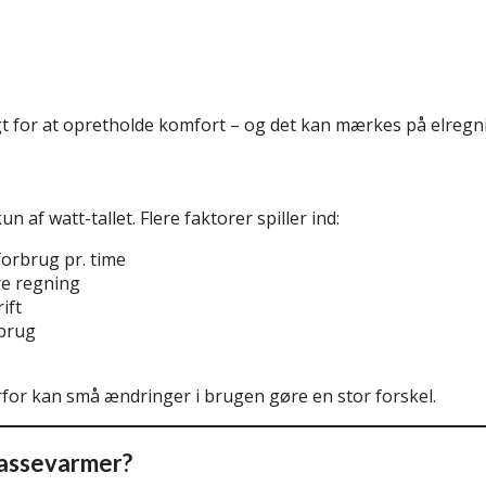
gt for at opretholde komfort – og det kan mærkes på elregn
af watt-tallet. Flere faktorer spiller ind:
forbrug pr. time
re regning
ift
rbrug
erfor kan små ændringer i brugen gøre en stor forskel.
rassevarmer?