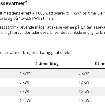
assevarmer?
 med dens effekt – 1.000 watt svarer til 1 kWh pr. time. De f
 forbrug på 1,5–2,5 kWh i timen.
e mest strømkrævende måder at skabe varme på. En terrasse
hurtigt forsvinder udendørs, bliver det samlede energiforbru
rrassevarmer bruger afhængigt af effekt:
4 timer brug
8 tim
4 kWh
8 kWh
6 kWh
12 kWh
8 kWh
16 kWh
10 kWh
20 kWh