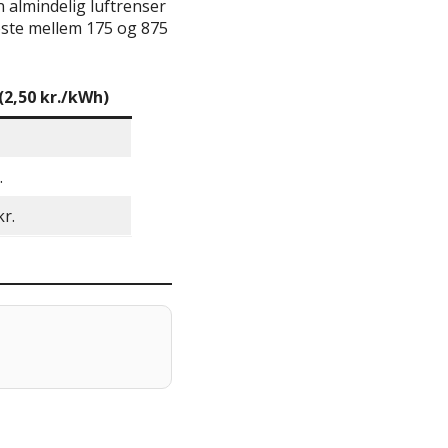
en almindelig luftrenser
koste mellem 175 og 875
 (2,50 kr./kWh)
.
kr.