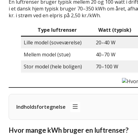
En luftrenser bruger typisk mellem 20 og 100 watt i drift,
i et dansk hjem typisk bruger 70–350 kWh om året, afhæn
kr. i strøm ved en elpris på 2,50 kr./kWh.
Type luftrenser
Watt (typisk)
Lille model (soveværelse)
20–40 W
Mellem model (stue)
40–70 W
Stor model (hele boligen)
70–100 W
Indholdsfortegnelse
Hvor mange kWh bruger en luftrenser?