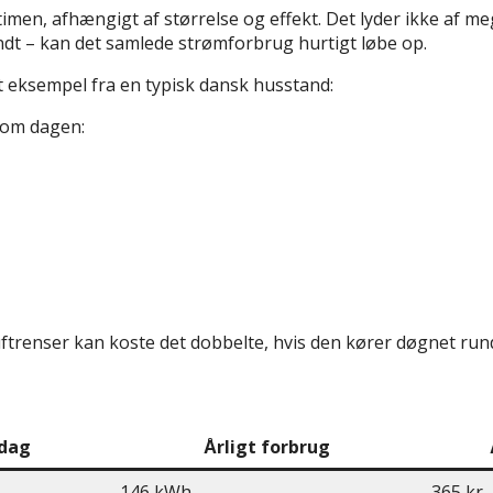
timen, afhængigt af størrelse og effekt. Det lyder ikke af 
ndt – kan det samlede strømforbrug hurtigt løbe op.
ret eksempel fra en typisk dansk husstand:
r om dagen:
uftrenser kan koste det dobbelte, hvis den kører døgnet run
 dag
Årligt forbrug
146 kWh
365 kr.