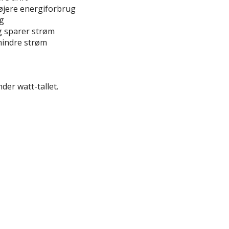
højere energiforbrug
ug
g sparer strøm
mindre strøm
der watt-tallet.