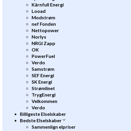
Kärnfull Energi
Looad
Modstrøm
nef Fonden
Nettopower
Norlys
NRGI Zapp
OK
PowerFuel
Verdo
Samstrøm
SEF Energi
SK Energi
Strømlinet
TrygEnergi
Velkommen
Verdo
Billigeste Elselskaber
Bedste Elselskaber
Sammenlign elpriser