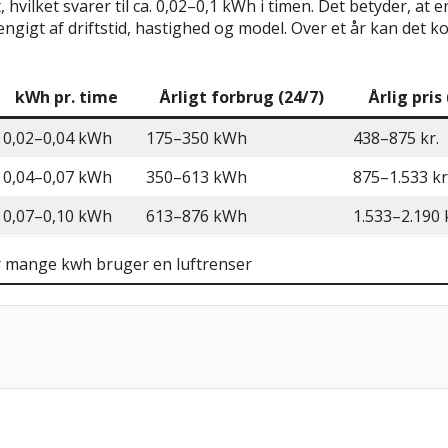
 hvilket svarer til ca. 0,02–0,1 kWh i timen. Det betyder, at 
gigt af driftstid, hastighed og model. Over et år kan det 
kWh pr. time
Årligt forbrug (24/7)
Årlig pris
0,02–0,04 kWh
175–350 kWh
438–875 kr.
0,04–0,07 kWh
350–613 kWh
875–1.533 kr
0,07–0,10 kWh
613–876 kWh
1.533–2.190 