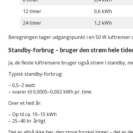
12 timer
0,6 kWh
24 timer
1,2 kWh
Beregningen tager udgangspunkt i en 50 W luftrenser og
Standby-forbrug – bruger den strøm hele tide
Ja, de fleste luftrensere bruger også strøm i standby, 
Typisk standby-forbrug:
– 0,5–2 watt
– svarer til 0,0005–0,002 kWh pr. time
Over et helt år:
– Op til ca. 10–15 kWh
– 25–40 kr. årligt
Det er altså ikke her, den store forskel ligger – det er d