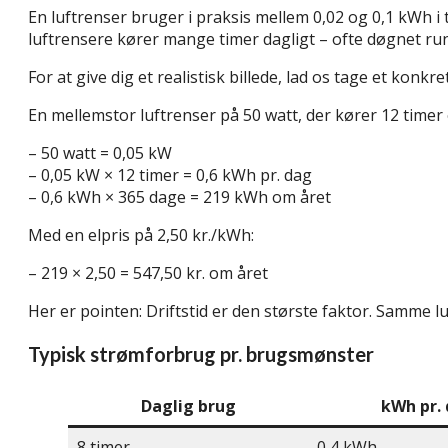
En luftrenser bruger i praksis mellem 0,02 og 0,1 kWh i 
luftrensere kører mange timer dagligt – ofte døgnet ru
For at give dig et realistisk billede, lad os tage et konk
En mellemstor luftrenser på 50 watt, der kører 12 time
– 50 watt = 0,05 kW
– 0,05 kW × 12 timer = 0,6 kWh pr. dag
– 0,6 kWh × 365 dage = 219 kWh om året
Med en elpris på 2,50 kr./kWh:
– 219 × 2,50 = 547,50 kr. om året
Her er pointen: Driftstid er den største faktor. Samme l
Typisk strømforbrug pr. brugsmønster
Daglig brug
kWh pr.
8 timer
0,4 kWh