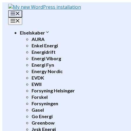
Hop
til
Menu
indhold
Menu
Elselskaber
AURA
Enkel Energi
Energidrift
Energi Viborg
Energi Fyn
Energy Nordic
EVDK
EWII
Forsyning Helsingør
Forskel
Forsyningen
Gasel
Go Energi
Greenbow
Jysk Energi