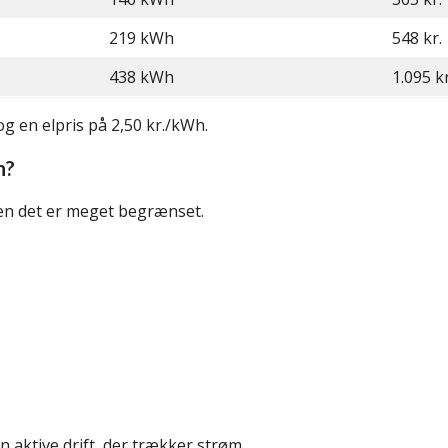
219 kWh
548 kr.
438 kWh
1.095 kr
 en elpris på 2,50 kr./kWh.
n?
men det er meget begrænset.
en aktive drift, der trækker strøm.