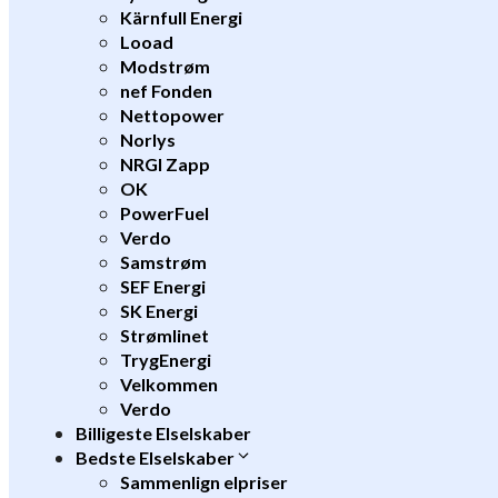
Kärnfull Energi
Looad
Modstrøm
nef Fonden
Nettopower
Norlys
NRGI Zapp
OK
PowerFuel
Verdo
Samstrøm
SEF Energi
SK Energi
Strømlinet
TrygEnergi
Velkommen
Verdo
Billigeste Elselskaber
Bedste Elselskaber
Sammenlign elpriser