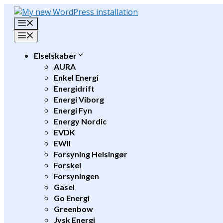
Hop
til
Menu
indhold
Menu
Elselskaber
AURA
Enkel Energi
Energidrift
Energi Viborg
Energi Fyn
Energy Nordic
EVDK
EWII
Forsyning Helsingør
Forskel
Forsyningen
Gasel
Go Energi
Greenbow
Jysk Energi