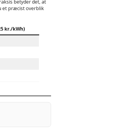
aksis betyder det, at
 et præcist overblik
,25 kr./kWh)