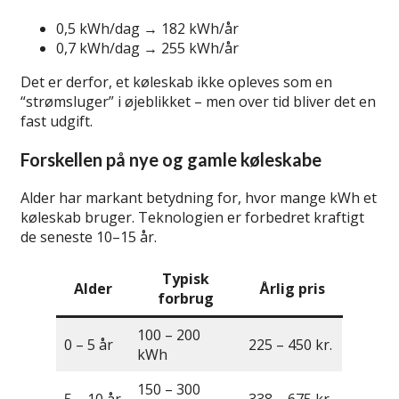
0,5 kWh/dag → 182 kWh/år
0,7 kWh/dag → 255 kWh/år
Det er derfor, et køleskab ikke opleves som en
“strømsluger” i øjeblikket – men over tid bliver det en
fast udgift.
Forskellen på nye og gamle køleskabe
Alder har markant betydning for, hvor mange kWh et
køleskab bruger. Teknologien er forbedret kraftigt
de seneste 10–15 år.
Typisk
Alder
Årlig pris
forbrug
100 – 200
0 – 5 år
225 – 450 kr.
kWh
150 – 300
5 – 10 år
338 – 675 kr.