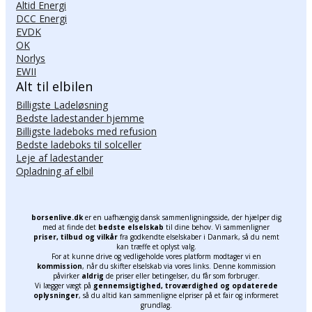
Altid Energi
DCC Energi
EVDK
OK
Norlys
EWII
Alt til elbilen
Billigste Ladeløsning
Bedste ladestander hjemme
Billigste ladeboks med refusion
Bedste ladeboks til solceller
Leje af ladestander
Opladning af elbil
borsenlive.dk
er en uafhængig dansk sammenligningsside, der hjælper dig
med at finde det
bedste elselskab
til dine behov. Vi sammenligner
priser, tilbud og vilkår
fra godkendte elselskaber i Danmark, så du nemt
kan træffe et oplyst valg.
For at kunne drive og vedligeholde vores platform modtager vi en
kommission
, når du skifter elselskab via vores links. Denne kommission
påvirker
aldrig
de priser eller betingelser, du får som forbruger.
Vi lægger vægt på
gennemsigtighed, troværdighed og opdaterede
oplysninger
, så du altid kan sammenligne elpriser på et fair og informeret
grundlag.