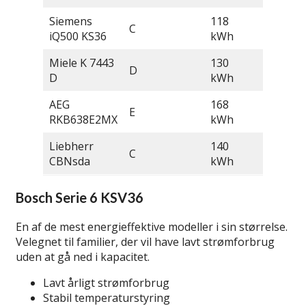
Siemens
118
C
346 L
iQ500 KS36
kWh
Miele K 7443
130
D
330 L
D
kWh
AEG
168
E
390 L
RKB638E2MX
kWh
Liebherr
140
C
320 L
CBNsda
kWh
Bosch Serie 6 KSV36
En af de mest energieffektive modeller i sin størrelse.
Velegnet til familier, der vil have lavt strømforbrug
uden at gå ned i kapacitet.
Lavt årligt strømforbrug
Stabil temperaturstyring