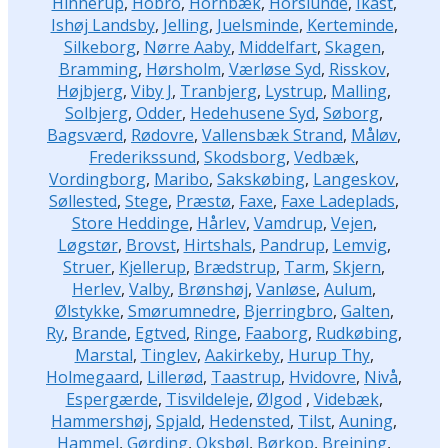
Hinnerup
,
Hobro
,
Hornbæk
,
Horslunde
,
Ikast
,
Ishøj Landsby
,
Jelling
,
Juelsminde
,
Kerteminde
,
Silkeborg
,
Nørre Aaby
,
Middelfart
,
Skagen
,
Bramming
,
Hørsholm
,
Værløse Syd
,
Risskov
,
Højbjerg
,
Viby J
,
Tranbjerg
,
Lystrup
,
Malling
,
Solbjerg
,
Odder
,
Hedehusene Syd
,
Søborg
,
Bagsværd
,
Rødovre
,
Vallensbæk Strand
,
Måløv
,
Frederikssund
,
Skodsborg
,
Vedbæk
,
Vordingborg
,
Maribo
,
Sakskøbing
,
Langeskov
,
Søllested
,
Stege
,
Præstø
,
Faxe
,
Faxe Ladeplads
,
Store Heddinge
,
Hårlev
,
Vamdrup
,
Vejen
,
Løgstør
,
Brovst
,
Hirtshals
,
Pandrup
,
Lemvig
,
Struer
,
Kjellerup
,
Brædstrup
,
Tarm
,
Skjern
,
Herlev
,
Valby
,
Brønshøj
,
Vanløse
,
Aulum
,
Ølstykke
,
Smørumnedre
,
Bjerringbro
,
Galten
,
Ry
,
Brande
,
Egtved
,
Ringe
,
Faaborg
,
Rudkøbing
,
Marstal
,
Tinglev
,
Aakirkeby
,
Hurup Thy
,
Holmegaard
,
Lillerød
,
Taastrup
,
Hvidovre
,
Nivå
,
Espergærde
,
Tisvildeleje
,
Ølgod
,
Videbæk
,
Hammershøj
,
Spjald
,
Hedensted
,
Tilst
,
Auning
,
Hammel
,
Gørding
,
Oksbøl
,
Børkop
,
Brejning
,