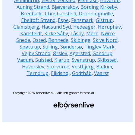
Asmindrup
,
Vester Vedsted
,
Flemløse
,
Havdrup
,
Auning Strand
,
Bjæverskov
,
Bording Kirkeby
,
Bredballe
,
Christiansfeld
,
Dronningmølle
,
Ebeltoft Strand
,
Espe
,
Fensmark
,
Gistrup
,
Glamsbjerg
,
Hadsund Syd
,
Hedeager
,
Høruphav
,
Karlsfeldt
,
Kirke Såby
,
Låsby
,
Mern
,
Nørre
Snede
,
Osted
,
Rønnede
,
Skibinge
,
Skive Nord
,
Spøttrup
,
Stilling
,
Søndersø
,
Tinglev Mark
,
Vejby Strand
,
Ørslev
,
Agersted
,
Gandrup
,
Vadum
,
Sulsted
,
Klarup
,
Svenstrup
,
Skibsted
,
Haverslev
,
Storvorde
,
Vestbjerg
,
Bælum
,
Terndrup
,
Ellidshøj
,
Godthåb
,
Vaarst
Copyright 2026 borsenlive.dk - Alle rettigheder forbeholdt.