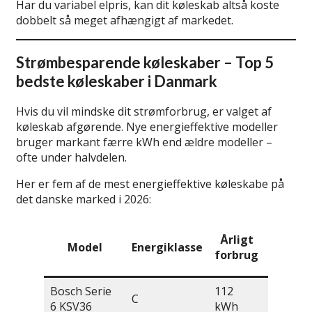
Har du variabel elpris, kan dit køleskab altså koste
dobbelt så meget afhængigt af markedet.
Strømbesparende køleskaber – Top 5
bedste køleskaber i Danmark
Hvis du vil mindske dit strømforbrug, er valget af
køleskab afgørende. Nye energieffektive modeller
bruger markant færre kWh end ældre modeller –
ofte under halvdelen.
Her er fem af de mest energieffektive køleskabe på
det danske marked i 2026:
Årligt
Model
Energiklasse
Kapaci
forbrug
Bosch Serie
112
C
346 L
6 KSV36
kWh