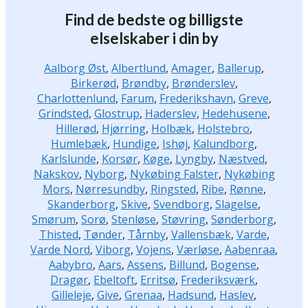
Find de bedste og billigste
elselskaber i din by
Aalborg Øst
,
Albertlund
,
Amager
,
Ballerup
,
Birkerød
,
Brøndby
,
Brønderslev
,
Charlottenlund
,
Farum
,
Frederikshavn
,
Greve
,
Grindsted
,
Glostrup
,
Haderslev
,
Hedehusene
,
Hillerød
,
Hjørring
,
Holbæk
,
Holstebro
,
Humlebæk
,
Hundige
,
Ishøj
,
Kalundborg
,
Karlslunde
,
Korsør
,
Køge
,
Lyngby
,
Næstved
,
Nakskov
,
Nyborg
,
Nykøbing Falster
,
Nykøbing
Mors
,
Nørresundby
,
Ringsted
,
Ribe
,
Rønne
,
Skanderborg
,
Skive
,
Svendborg
,
Slagelse
,
Smørum
,
Sorø
,
Stenløse
,
Støvring
,
Sønderborg
,
Thisted
,
Tønder
,
Tårnby
,
Vallensbæk
,
Varde
,
Varde Nord
,
Viborg
,
Vojens
,
Værløse
,
Aabenraa
,
Aabybro
,
Aars
,
Assens
,
Billund
,
Bogense
,
Dragør
,
Ebeltoft
,
Erritsø
,
Frederiksværk
,
Gilleleje
,
Give
,
Grenaa
,
Hadsund
,
Haslev
,