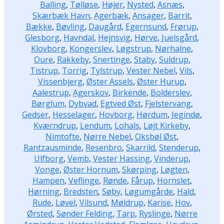
Balling
,
Tølløse
,
Højer
,
Nysted
,
Asnæs
,
Skærbæk Havn
,
Agerbæk
,
Ansager
,
Barrit
,
Bække
,
Bøvling
,
Daugård
,
Egernsund
,
Frørup
,
Glesborg
,
Havndal
,
Hejnsvig
,
Hørve
,
Juelsgård
,
Klovborg
,
Kongerslev
,
Løgstrup
,
Nørhalne
,
Oure
,
Rakkeby
,
Snertinge
,
Staby
,
Suldrup
,
Tistrup
,
Torrig
,
Tylstrup
,
Vester Nebel
,
Vils
,
Vissenbjerg
,
Øster Assels
,
Øster Hurup
,
Aalestrup
,
Agerskov
,
Birkende
,
Bolderslev
,
Børglum
,
Dybvad
,
Egtved Øst
,
Fjelstervang
,
Gedser
,
Hesselager
,
Hovborg
,
Hørdum
,
Jegindø
,
Kværndrup
,
Lendum
,
Lohals
,
Løjt Kirkeby
,
Nimtofte
,
Nørre Nebel
,
Oksbøl Øst
,
Rantzausminde
,
Resenbro
,
Skarrild
,
Stenderup
,
Ulfborg
,
Vemb
,
Vester Hassing
,
Vinderup
,
Vonge
,
Øster Hornum
,
Skørping
,
Løgten
,
Hampen
,
Veflinge
,
Rønde
,
Fårup
,
Hornslet
,
Hørning
,
Bredsten
,
Søby
,
Løgumgårde
,
Hald
,
Rude
,
Løvel
,
Vilsund
,
Møldrup
,
Karise
,
Hov
,
Ørsted
,
Sønder Felding
,
Tarp
,
Ryslinge
,
Nørre