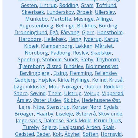
Gesten
,
Lintrup
,
Rødding
,
Gram
,
Toftlund
,
Skærbæk
,
Lunderskov
,
Ørbæk
,
Ullerslev
,
Munkebo
,
Martofte
,
Mesinge
,
Allinge
,
Augustenborg
,
Bellinge
,
Blokhus
,
Bording
,
Dronninglund
,
Egå
,
Fårvang
,
Gjern
,
Hanstholm
,
Harboøre
,
Hellebæk
,
Høng
,
Jyderup
,
Karup
,
Kibæk
,
Klampenborg
,
Løkken
,
Mårslet
,
Nordborg
,
Padborg
,
Roslev
,
Skælskør
,
Spentrup
,
Stoholm
,
Sunds
,
Sæby
,
Thyborøn
,
Tjæreborg
,
Ølsted
,
Bindslev
,
Blommenslyst
,
Bøvlingbjerg
,
Ejsing
,
Flemming
,
Føllenslev
,
Gadbjerg
,
Højslev
,
Kirke Hyllinge
,
Kolind
,
Kruså
,
Løgumkloster
,
Mou
,
Nørager
,
Outrup
,
Rødekro
,
Sabro
,
Søvind
,
Them
,
Ulstrup
,
Vejrup
,
Vipperød
,
Årslev
,
Øster Ulslev
,
Skibby
,
Hedehusene Øst
,
Lejre
,
Nibe
,
Stenstrup
,
Korsør Nord
,
Sydals
,
Broager
,
Haarby
,
Liseleje
,
Østervrå
,
Skovlunde
,
Jægerspris
,
Dalmose
,
Rask Mølle
,
Ørum Djurs
,
Tureby
,
Sejerø
,
Hvalpsund
,
Arden
,
Skals
,
Gedsted
,
Beder
,
Kolt
,
Åbyhøj
,
Søften
,
Hornsyld
,