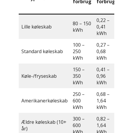
forbrug
forbrug
(2,
kr./
0,22 –
80 – 150
180 –
Lille køleskab
0,41
kWh
338 kr
kWh
100 –
0,27 –
225 –
Standard køleskab
250
0,68
563 kr
kWh
kWh
150 –
0,41 –
338 –
Køle-/fryseskab
350
0,96
788 kr
kWh
kWh
250 –
0,68 –
563 –
Amerikanerkøleskab
600
1,64
1.350 
kWh
kWh
300 –
0,82 –
Ældre køleskab (10+
675 –
600
1,64
år)
1.350 
kWh
kWh