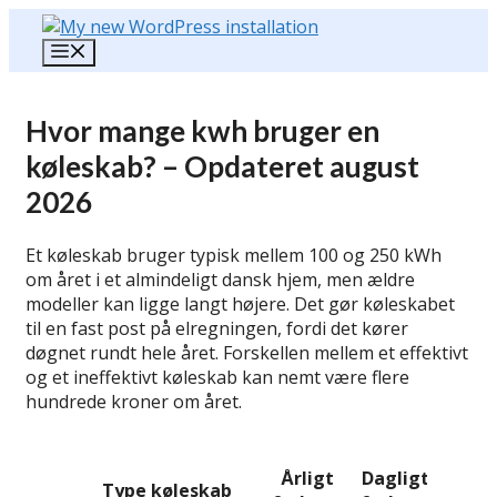
Hop
til
Menu
indhold
Hvor mange kwh bruger en
køleskab? – Opdateret august
2026
Et køleskab bruger typisk mellem 100 og 250 kWh
om året i et almindeligt dansk hjem, men ældre
modeller kan ligge langt højere. Det gør køleskabet
til en fast post på elregningen, fordi det kører
døgnet rundt hele året. Forskellen mellem et effektivt
og et ineffektivt køleskab kan nemt være flere
hundrede kroner om året.
Årl
Årligt
Dagligt
pri
Type køleskab