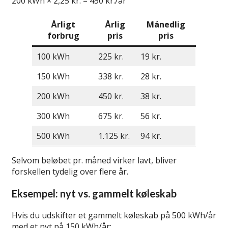
200 kWh × 2,25 kr. = 450 kr./år
Årligt
Årlig
Månedlig
forbrug
pris
pris
100 kWh
225 kr.
19 kr.
150 kWh
338 kr.
28 kr.
200 kWh
450 kr.
38 kr.
300 kWh
675 kr.
56 kr.
500 kWh
1.125 kr.
94 kr.
Selvom beløbet pr. måned virker lavt, bliver
forskellen tydelig over flere år.
Eksempel: nyt vs. gammelt køleskab
Hvis du udskifter et gammelt køleskab på 500 kWh/år
med et nyt på 150 kWh/år: