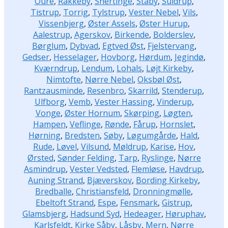
Oure
,
Rakkeby
,
Snertinge
,
Staby
,
Suldrup
,
Tistrup
,
Torrig
,
Tylstrup
,
Vester Nebel
,
Vils
,
Vissenbjerg
,
Øster Assels
,
Øster Hurup
,
Aalestrup
,
Agerskov
,
Birkende
,
Bolderslev
,
Børglum
,
Dybvad
,
Egtved Øst
,
Fjelstervang
,
Gedser
,
Hesselager
,
Hovborg
,
Hørdum
,
Jegindø
,
Kværndrup
,
Lendum
,
Lohals
,
Løjt Kirkeby
,
Nimtofte
,
Nørre Nebel
,
Oksbøl Øst
,
Rantzausminde
,
Resenbro
,
Skarrild
,
Stenderup
,
Ulfborg
,
Vemb
,
Vester Hassing
,
Vinderup
,
Vonge
,
Øster Hornum
,
Skørping
,
Løgten
,
Hampen
,
Veflinge
,
Rønde
,
Fårup
,
Hornslet
,
Hørning
,
Bredsten
,
Søby
,
Løgumgårde
,
Hald
,
Rude
,
Løvel
,
Vilsund
,
Møldrup
,
Karise
,
Hov
,
Ørsted
,
Sønder Felding
,
Tarp
,
Ryslinge
,
Nørre
Asmindrup
,
Vester Vedsted
,
Flemløse
,
Havdrup
,
Auning Strand
,
Bjæverskov
,
Bording Kirkeby
,
Bredballe
,
Christiansfeld
,
Dronningmølle
,
Ebeltoft Strand
,
Espe
,
Fensmark
,
Gistrup
,
Glamsbjerg
,
Hadsund Syd
,
Hedeager
,
Høruphav
,
Karlsfeldt
,
Kirke Såby
,
Låsby
,
Mern
,
Nørre