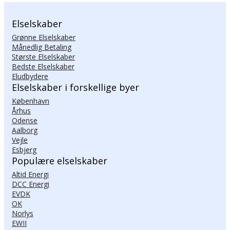
Elselskaber
Grønne Elselskaber
Månedlig Betaling
Største Elselskaber
Bedste Elselskaber
Eludbydere
Elselskaber i forskellige byer
København
Århus
Odense
Aalborg
Vejle
Esbjerg
Populære elselskaber
Altid Energi
DCC Energi
EVDK
OK
Norlys
EWII