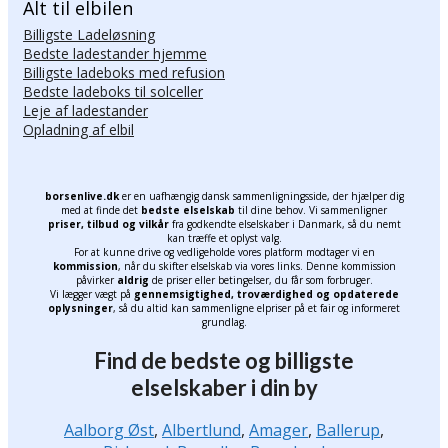
Alt til elbilen
Billigste Ladeløsning
Bedste ladestander hjemme
Billigste ladeboks med refusion
Bedste ladeboks til solceller
Leje af ladestander
Opladning af elbil
borsenlive.dk
er en uafhængig dansk sammenligningsside, der hjælper dig
med at finde det
bedste elselskab
til dine behov. Vi sammenligner
priser, tilbud og vilkår
fra godkendte elselskaber i Danmark, så du nemt
kan træffe et oplyst valg.
For at kunne drive og vedligeholde vores platform modtager vi en
kommission
, når du skifter elselskab via vores links. Denne kommission
påvirker
aldrig
de priser eller betingelser, du får som forbruger.
Vi lægger vægt på
gennemsigtighed, troværdighed og opdaterede
oplysninger
, så du altid kan sammenligne elpriser på et fair og informeret
grundlag.
Find de bedste og billigste
elselskaber i din by
Aalborg Øst
,
Albertlund
,
Amager
,
Ballerup
,