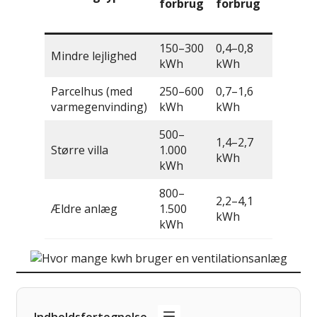
forbrug
forbrug
(2,25
kr./kWh
150–300
0,4–0,8
338–675
Mindre lejlighed
kWh
kWh
kr.
Parcelhus (med
250–600
0,7–1,6
563–
varmegenvinding)
kWh
kWh
1.350 kr.
500–
1,4–2,7
1.125–
Større villa
1.000
kWh
2.250 kr.
kWh
800–
2,2–4,1
1.800–
Ældre anlæg
1.500
kWh
3.375 kr.
kWh