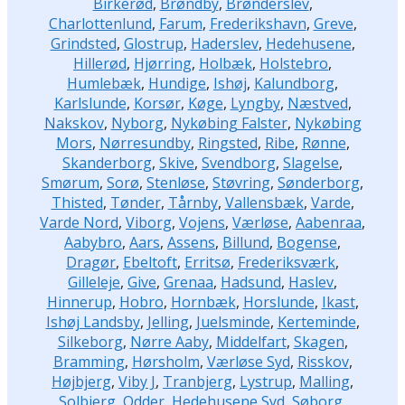
Birkerød
,
Brøndby
,
Brønderslev
,
Charlottenlund
,
Farum
,
Frederikshavn
,
Greve
,
Grindsted
,
Glostrup
,
Haderslev
,
Hedehusene
,
Hillerød
,
Hjørring
,
Holbæk
,
Holstebro
,
Humlebæk
,
Hundige
,
Ishøj
,
Kalundborg
,
Karlslunde
,
Korsør
,
Køge
,
Lyngby
,
Næstved
,
Nakskov
,
Nyborg
,
Nykøbing Falster
,
Nykøbing
Mors
,
Nørresundby
,
Ringsted
,
Ribe
,
Rønne
,
Skanderborg
,
Skive
,
Svendborg
,
Slagelse
,
Smørum
,
Sorø
,
Stenløse
,
Støvring
,
Sønderborg
,
Thisted
,
Tønder
,
Tårnby
,
Vallensbæk
,
Varde
,
Varde Nord
,
Viborg
,
Vojens
,
Værløse
,
Aabenraa
,
Aabybro
,
Aars
,
Assens
,
Billund
,
Bogense
,
Dragør
,
Ebeltoft
,
Erritsø
,
Frederiksværk
,
Gilleleje
,
Give
,
Grenaa
,
Hadsund
,
Haslev
,
Hinnerup
,
Hobro
,
Hornbæk
,
Horslunde
,
Ikast
,
Ishøj Landsby
,
Jelling
,
Juelsminde
,
Kerteminde
,
Silkeborg
,
Nørre Aaby
,
Middelfart
,
Skagen
,
Bramming
,
Hørsholm
,
Værløse Syd
,
Risskov
,
Højbjerg
,
Viby J
,
Tranbjerg
,
Lystrup
,
Malling
,
Solbjerg
,
Odder
,
Hedehusene Syd
,
Søborg
,