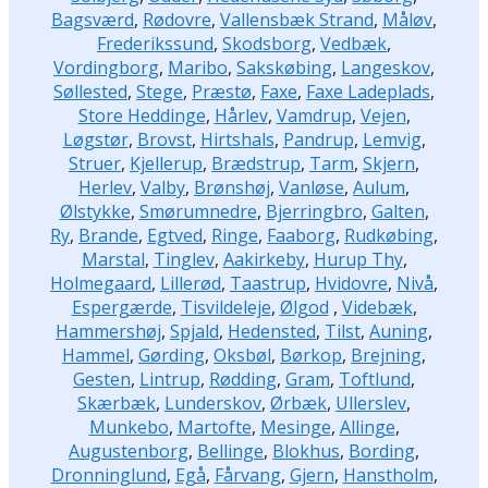
Bagsværd
,
Rødovre
,
Vallensbæk Strand
,
Måløv
,
Frederikssund
,
Skodsborg
,
Vedbæk
,
Vordingborg
,
Maribo
,
Sakskøbing
,
Langeskov
,
Søllested
,
Stege
,
Præstø
,
Faxe
,
Faxe Ladeplads
,
Store Heddinge
,
Hårlev
,
Vamdrup
,
Vejen
,
Løgstør
,
Brovst
,
Hirtshals
,
Pandrup
,
Lemvig
,
Struer
,
Kjellerup
,
Brædstrup
,
Tarm
,
Skjern
,
Herlev
,
Valby
,
Brønshøj
,
Vanløse
,
Aulum
,
Ølstykke
,
Smørumnedre
,
Bjerringbro
,
Galten
,
Ry
,
Brande
,
Egtved
,
Ringe
,
Faaborg
,
Rudkøbing
,
Marstal
,
Tinglev
,
Aakirkeby
,
Hurup Thy
,
Holmegaard
,
Lillerød
,
Taastrup
,
Hvidovre
,
Nivå
,
Espergærde
,
Tisvildeleje
,
Ølgod
,
Videbæk
,
Hammershøj
,
Spjald
,
Hedensted
,
Tilst
,
Auning
,
Hammel
,
Gørding
,
Oksbøl
,
Børkop
,
Brejning
,
Gesten
,
Lintrup
,
Rødding
,
Gram
,
Toftlund
,
Skærbæk
,
Lunderskov
,
Ørbæk
,
Ullerslev
,
Munkebo
,
Martofte
,
Mesinge
,
Allinge
,
Augustenborg
,
Bellinge
,
Blokhus
,
Bording
,
Dronninglund
,
Egå
,
Fårvang
,
Gjern
,
Hanstholm
,