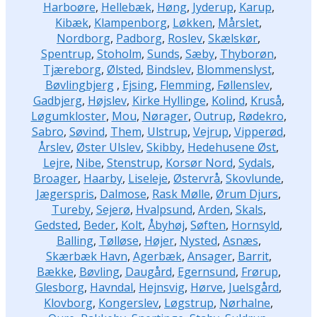
Harboøre
,
Hellebæk
,
Høng
,
Jyderup
,
Karup
,
Kibæk
,
Klampenborg
,
Løkken
,
Mårslet
,
Nordborg
,
Padborg
,
Roslev
,
Skælskør
,
Spentrup
,
Stoholm
,
Sunds
,
Sæby
,
Thyborøn
,
Tjæreborg
,
Ølsted
,
Bindslev
,
Blommenslyst
,
Bøvlingbjerg
,
Ejsing
,
Flemming
,
Føllenslev
,
Gadbjerg
,
Højslev
,
Kirke Hyllinge
,
Kolind
,
Kruså
,
Løgumkloster
,
Mou
,
Nørager
,
Outrup
,
Rødekro
,
Sabro
,
Søvind
,
Them
,
Ulstrup
,
Vejrup
,
Vipperød
,
Årslev
,
Øster Ulslev
,
Skibby
,
Hedehusene Øst
,
Lejre
,
Nibe
,
Stenstrup
,
Korsør Nord
,
Sydals
,
Broager
,
Haarby
,
Liseleje
,
Østervrå
,
Skovlunde
,
Jægerspris
,
Dalmose
,
Rask Mølle
,
Ørum Djurs
,
Tureby
,
Sejerø
,
Hvalpsund
,
Arden
,
Skals
,
Gedsted
,
Beder
,
Kolt
,
Åbyhøj
,
Søften
,
Hornsyld
,
Balling
,
Tølløse
,
Højer
,
Nysted
,
Asnæs
,
Skærbæk Havn
,
Agerbæk
,
Ansager
,
Barrit
,
Bække
,
Bøvling
,
Daugård
,
Egernsund
,
Frørup
,
Glesborg
,
Havndal
,
Hejnsvig
,
Hørve
,
Juelsgård
,
Klovborg
,
Kongerslev
,
Løgstrup
,
Nørhalne
,