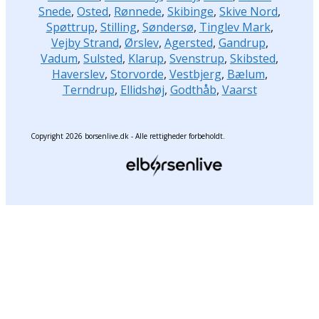
Snede
,
Osted
,
Rønnede
,
Skibinge
,
Skive Nord
,
Spøttrup
,
Stilling
,
Søndersø
,
Tinglev Mark
,
Vejby Strand
,
Ørslev
,
Agersted
,
Gandrup
,
Vadum
,
Sulsted
,
Klarup
,
Svenstrup
,
Skibsted
,
Haverslev
,
Storvorde
,
Vestbjerg
,
Bælum
,
Terndrup
,
Ellidshøj
,
Godthåb
,
Vaarst
Copyright 2026 borsenlive.dk - Alle rettigheder forbeholdt.