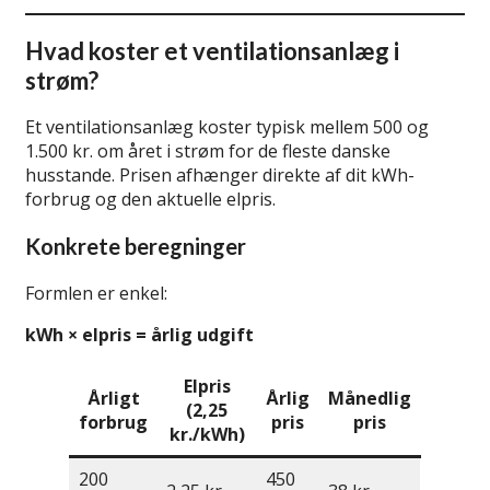
Hvad koster et ventilationsanlæg i
strøm?
Et ventilationsanlæg koster typisk mellem 500 og
1.500 kr. om året i strøm for de fleste danske
husstande. Prisen afhænger direkte af dit kWh-
forbrug og den aktuelle elpris.
Konkrete beregninger
Formlen er enkel:
kWh × elpris = årlig udgift
Elpris
Årligt
Årlig
Månedlig
(2,25
forbrug
pris
pris
kr./kWh)
200
450