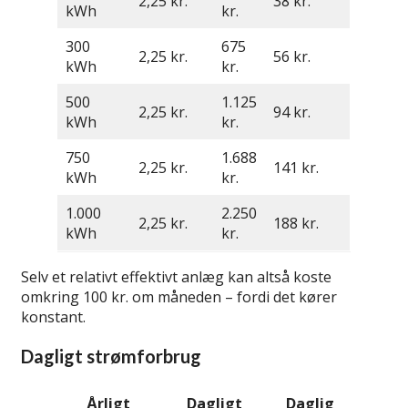
2,25 kr.
38 kr.
kWh
kr.
300
675
2,25 kr.
56 kr.
kWh
kr.
500
1.125
2,25 kr.
94 kr.
kWh
kr.
750
1.688
2,25 kr.
141 kr.
kWh
kr.
1.000
2.250
2,25 kr.
188 kr.
kWh
kr.
Selv et relativt effektivt anlæg kan altså koste
omkring 100 kr. om måneden – fordi det kører
konstant.
Dagligt strømforbrug
Årligt
Dagligt
Daglig