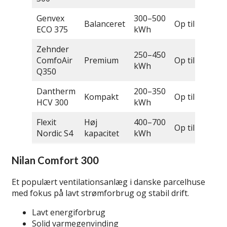
Genvex
300–500
Balanceret
Op til 92 %
ECO 375
kWh
Zehnder
250–450
ComfoAir
Premium
Op til 95 %
kWh
Q350
Dantherm
200–350
Kompakt
Op til 90 %
HCV 300
kWh
Flexit
Høj
400–700
Op til 85 %
Nordic S4
kapacitet
kWh
Nilan Comfort 300
Et populært ventilationsanlæg i danske parcelhuse
med fokus på lavt strømforbrug og stabil drift.
Lavt energiforbrug
Solid varmegenvinding