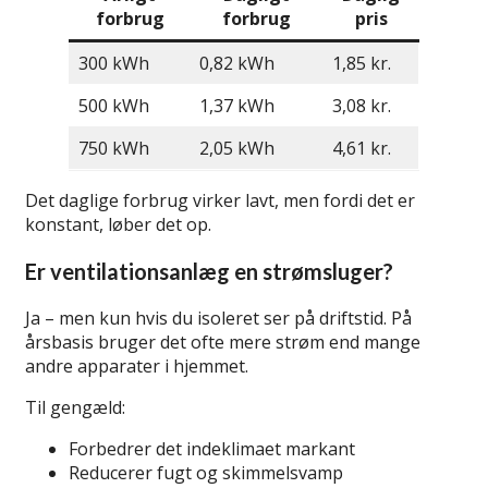
forbrug
forbrug
pris
300 kWh
0,82 kWh
1,85 kr.
500 kWh
1,37 kWh
3,08 kr.
750 kWh
2,05 kWh
4,61 kr.
Det daglige forbrug virker lavt, men fordi det er
konstant, løber det op.
Er ventilationsanlæg en strømsluger?
Ja – men kun hvis du isoleret ser på driftstid. På
årsbasis bruger det ofte mere strøm end mange
andre apparater i hjemmet.
Til gengæld:
Forbedrer det indeklimaet markant
Reducerer fugt og skimmelsvamp