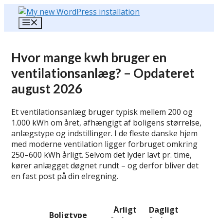
Hop
til
Menu
indhold
Hvor mange kwh bruger en
ventilationsanlæg? – Opdateret
august 2026
Et ventilationsanlæg bruger typisk mellem 200 og
1.000 kWh om året, afhængigt af boligens størrelse,
anlægstype og indstillinger. I de fleste danske hjem
med moderne ventilation ligger forbruget omkring
250–600 kWh årligt. Selvom det lyder lavt pr. time,
kører anlægget døgnet rundt – og derfor bliver det
en fast post på din elregning.
Årlig
Årligt
Dagligt
elpris
Boligtype