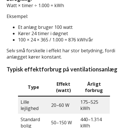
Watt × timer ÷ 1.000 = kWh
Eksempel:
Et anlæg bruger 100 watt
Kører 24 timer i døgnet
100 × 24 × 365 / 1.000 = 876 kWh/år
Selv små forskelle i effekt har stor betydning, fordi
anlægget kører konstant.
Typisk effektforbrug på ventilationsanlæg
Effekt
Årligt
Type
(watt)
forbrug
Lille
175–525
20–60 W
lejlighed
kWh
Standard
440–1.314
50–150 W
bolig
kWh