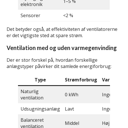
1–5 %
elektronik
Sensorer
<2 %
Det betyder også, at effektiviteten af ventilatorerne
er det vigtigste sted at spare strøm.
Ventilation med og uden varmegenvinding
Der er stor forskel på, hvordan forskellige
anlægstyper påvirker dit samlede energiforbrug:
Type
Strømforbrug
Varmebesp
Naturlig
0 kWh
Ingen
ventilation
Udsugningsanlæg
Lavt
Ingen
Balanceret
Middel
Høj
ventilation